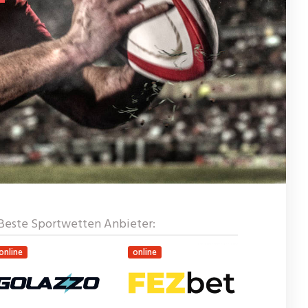
Beste Sportwetten Anbieter:
online
online