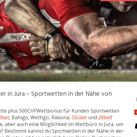
er in Jura – Sportwetten in der Nähe von
swette plus 500CHFWettbonus für Kunden Sportwetten
2bet
, Bahigo, Wettigo, Rabona,
GG.bet
und
20bet
!
e, aber auch eine Möglichkeit im Wettbüro in Jura, um
? Bestimmt kannst du Sportwetten in der Nähe in der