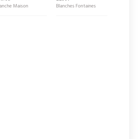
lanche Maison
Blanches Fontaines