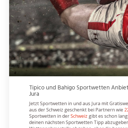
Tipico und Bahigo Sportwetten Anbiet
Jura
Jetzt Sportwetten in und aus Jura mit Grati
aus der Schweiz geschenkt bei Partnern wie
2
Sportwetten in der
Schweiz
gibt es schon lang
deinen nächsten Sportwetten Tipp abzugeben