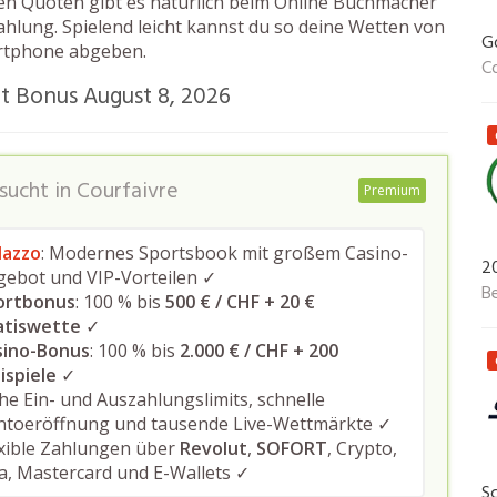
n Quoten gibt es natürlich beim Online Buchmacher
ahlung. Spielend leicht kannst du so deine Wetten von
G
rtphone abgeben.
C
t Bonus August 8, 2026
sucht in
Courfaivre
Premium
lazzo
: Modernes Sportsbook mit großem Casino-
2
gebot und VIP-Vorteilen ✓
Be
ortbonus
: 100 % bis
500 € / CHF + 20 €
atiswette
✓
sino-Bonus
: 100 % bis
2.000 € / CHF + 200
ispiele
✓
e Ein- und Auszahlungslimits, schnelle
ntoeröffnung und tausende Live-Wettmärkte ✓
exible Zahlungen über
Revolut
,
SOFORT
, Crypto,
a, Mastercard und E-Wallets ✓
S