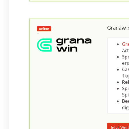
Granawi
online
Gr
Act
Sp
ers
Ca
To
Re
Spi
Spi
Be
di
Jetzt Wet