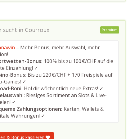
n
sucht in
Courroux
Premium
anawin
– Mehr Bonus, mehr Auswahl, mehr
ion!
ortwetten-Bonus:
100 % bis zu 100 €/CHF auf die
te Einzahlung! ✓
sino-Bonus:
Bis zu 220 €/CHF + 170 Freispiele auf
p-Games! ✓
load-Boni:
Hol dir wöchentlich neue Extras! ✓
elauswahl:
Riesiges Sortiment an Slots & Live-
elen! ✓
queme Zahlungsoptionen:
Karten, Wallets &
gitale Währungen! ✓
ten & Bonus kassieren