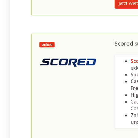
Jetzt Wet
Scored
s
online
Sc
exk
Sp
Ca
Fre
Hig
Ca
Cas
Za
und