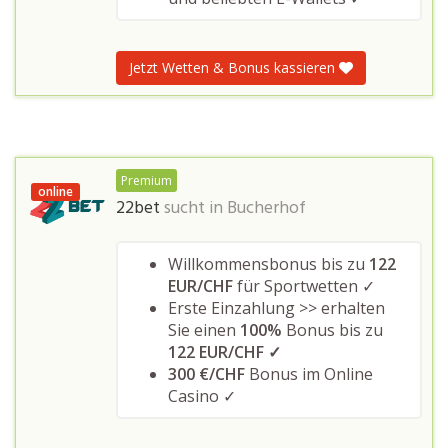
Jetzt Wetten & Bonus kassieren
Premium
online
22bet
sucht in
Bucherhof
Willkommensbonus bis zu
122
EUR/CHF
für Sportwetten ✓
Erste Einzahlung >> erhalten
Sie einen
100%
Bonus bis zu
122 EUR/CHF ✓
300 €/CHF
Bonus im Online
Casino ✓