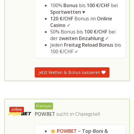
100%
Bonus
bis
100 €/CHF
bei
Sportwetten
♥
120 €/CHF
Bonus im
Online
Casino
✓
50% Bonus bis
100 €/CHF
bei
der
zweiten Einzahlung
✓
Jeden
Freitag Reload Bonus
bis
100 €/CHF ✓
Jetzt Wetten & Bonus kassieren
Premium
online
POWBET
sucht in
Charegstell
POWBET
– Top-Boni &