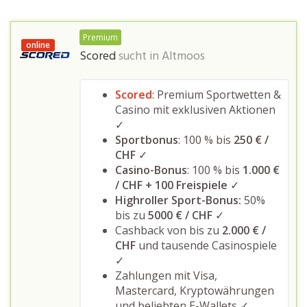
Premium
online
Scored
sucht in
Altmoos
Scored
: Premium Sportwetten &
Casino mit exklusiven Aktionen
✓
Sportbonus
: 100 % bis
250 € /
CHF
✓
Casino-Bonus
: 100 % bis
1.000 €
/ CHF + 100 Freispiele
✓
Highroller Sport-Bonus:
50%
bis zu
5000 € / CHF
✓
Cashback von bis zu
2.000 € /
CHF
und tausende Casinospiele
✓
Zahlungen mit Visa,
Mastercard, Kryptowährungen
und beliebten E-Wallets ✓