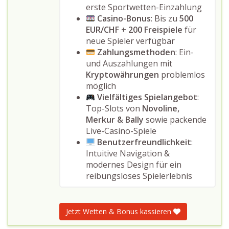
erste Sportwetten-Einzahlung
Casino-Bonus
: Bis zu
500
EUR/CHF
+
200 Freispiele
für
neue Spieler verfügbar
Zahlungsmethoden
: Ein-
und Auszahlungen mit
Kryptowährungen
problemlos
möglich
Vielfältiges Spielangebot
:
Top-Slots von
Novoline,
Merkur & Bally
sowie packende
Live-Casino-Spiele
Benutzerfreundlichkeit
:
Intuitive Navigation &
modernes Design für ein
reibungsloses Spielerlebnis
Jetzt Wetten & Bonus kassieren