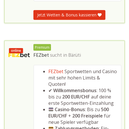
Jetzt Wetten & Bonus kassieren
Premium
online
FEZbet
sucht in
Bärüti
FEZbet
Sportwetten und Casino
mit sehr hohen Limits &
Quoten!
✔
Willkommensbonus
: 100 %
bis zu
200 EUR/CHF
auf deine
erste Sportwetten-Einzahlung
Casino-Bonus
: Bis zu
500
EUR/CHF
+
200 Freispiele
für
neue Spieler verfügbar
Zahlungsmethoden
: Ein-