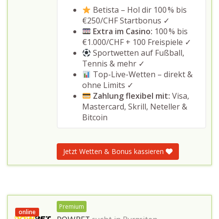
Betista – Hol dir 100 % bis
€250/CHF Startbonus ✓
Extra im Casino:
100 % bis
€1.000/CHF + 100 Freispiele ✓
Sportwetten auf Fußball,
Tennis & mehr ✓
Top-Live-Wetten – direkt &
ohne Limits ✓
Zahlung flexibel mit:
Visa,
Mastercard, Skrill, Neteller &
Bitcoin
Jetzt Wetten & Bonus kassieren
Premium
online