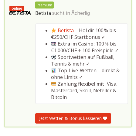
Premium
online
Betista
sucht in
Ächerlig
Betista
– Hol dir 100 % bis
€250/CHF Startbonus ✓
Extra im Casino:
100 % bis
€1.000/CHF + 100 Freispiele ✓
Sportwetten auf Fußball,
Tennis & mehr ✓
Top-Live-Wetten – direkt &
ohne Limits ✓
Zahlung flexibel mit:
Visa,
Mastercard, Skrill, Neteller &
Bitcoin
Jetzt Wetten & Bonus kassieren