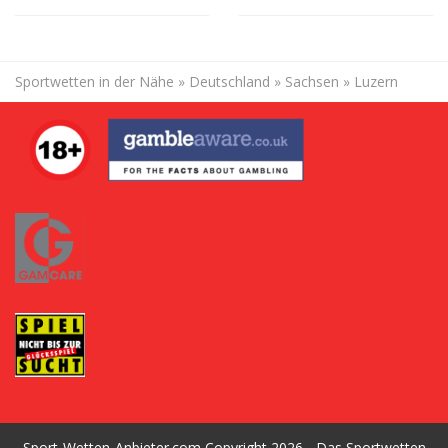
Sportwetten in der Nähe
»
Deutschland
»
Sachsen
»
Luzern
Sport-Wetten-Anbieter.com Copyright 2026 - Das Sportwetten