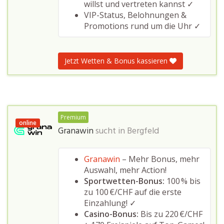
willst und vertreten kannst ✓
VIP-Status, Belohnungen &
Promotions rund um die Uhr ✓
Jetzt Wetten & Bonus kassieren
Premium
online
Granawin
sucht in
Bergfeld
Granawin
– Mehr Bonus, mehr
Auswahl, mehr Action!
Sportwetten-Bonus:
100 % bis
zu 100 €/CHF auf die erste
Einzahlung! ✓
Casino-Bonus:
Bis zu 220 €/CHF