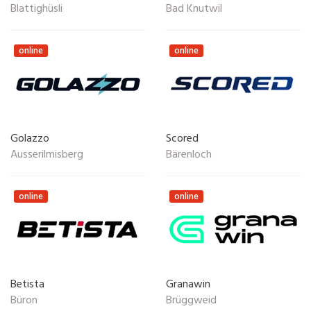
Blattighüsli
Bad Knutwil
online
online
Golazzo
Scored
Ausserilmisberg
Bärenloch
online
online
Betista
Granawin
Büron
Brüggweid