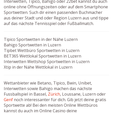
Interwetten, Tipico, Bahigo oder 22bet kannst du auch
online ohne Öffnungszeiten oder auf dem Smartphone
Sportwetten. Such dir einen passenden Buchmacher
aus deiner Stadt und oder Region Luzern aus und tippe
auf das nächste Tennisspiel oder Fußballmatch.
Tipico Sportwetten in der Nähe Luzern
Bahigo Sportwetten in Luzern
Tipbet Wettbüro Sportwetten in Luzern
BET365 Wettlokal Sportwetten in Luzern
Interwetten Wettshop Sportwetten in Luzern
Xtip in der Nähe Wettlokal in Luzern
Wettanbieter wie Betano, Tipico, Bwin, Unibet,
Interwetten sowie Bahigo machen das nächste
Fussballspiel in Bassel,
Zürich
, Loussane, Luzern oder
Genf
noch interessanter für dich. Gib jetzt deine gratis
Sportwette ab! Bei den meisten Online Wettbüros
kannst du auch im Online Casino deine