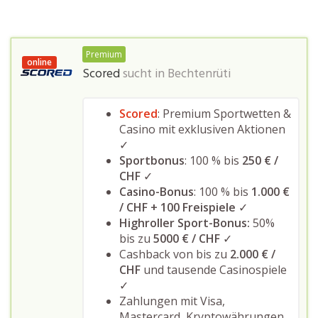
Premium
online
Scored
sucht in
Bechtenrüti
Scored
: Premium Sportwetten &
Casino mit exklusiven Aktionen
✓
Sportbonus
: 100 % bis
250 € /
CHF
✓
Casino-Bonus
: 100 % bis
1.000 €
/ CHF + 100 Freispiele
✓
Highroller Sport-Bonus:
50%
bis zu
5000 € / CHF
✓
Cashback von bis zu
2.000 € /
CHF
und tausende Casinospiele
✓
Zahlungen mit Visa,
Mastercard, Kryptowährungen