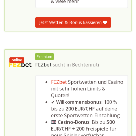
& viele mehr
Jetzt Wetten & Bonus kassieren
Premium
online
FEZbet
sucht in
Bechtenrüti
FEZbet
Sportwetten und Casino
mit sehr hohen Limits &
Quoten!
✔
Willkommensbonus
: 100 %
bis zu
200 EUR/CHF
auf deine
erste Sportwetten-Einzahlung
Casino-Bonus
: Bis zu
500
EUR/CHF
+
200 Freispiele
für
neue Spieler verfügbar