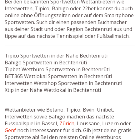
Bei den bekannten Sportwetten Wettanbietern wie
Interwetten, Tipico, Bahigo oder 22bet kannst du auch
online ohne Öffnungszeiten oder auf dem Smartphone
Sportwetten. Such dir einen passenden Buchmacher
aus deiner Stadt und oder Region Bechtenrüti aus und
tippe auf das nächste Tennisspiel oder Fußballmatch.
Tipico Sportwetten in der Nähe Bechtenrüti
Bahigo Sportwetten in Bechtenrüti
Tipbet Wettbüro Sportwetten in Bechtenrüti
BET365 Wettlokal Sportwetten in Bechtenrüti
Interwetten Wettshop Sportwetten in Bechtenrüti
Xtip in der Nähe Wettlokal in Bechtenrüti
Wettanbieter wie Betano, Tipico, Bwin, Unibet,
Interwetten sowie Bahigo machen das nächste
Fussballspiel in Bassel,
Zürich
, Loussane, Luzern oder
Genf
noch interessanter für dich. Gib jetzt deine gratis
Sportwette ab! Bei den meisten Online Wettbüros