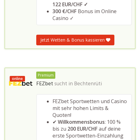
122 EUR/CHF ✓
300 €/CHF
Bonus im Online
Casino ✓
Jetzt Wetten & Bonus kassieren
Premium
online
FEZbet
sucht in
Bechtenrüti
FEZbet Sportwetten und Casino
mit sehr hohen Limits &
Quoten!
✔
Willkommensbonus
: 100 %
bis zu
200 EUR/CHF
auf deine
erste Sportwetten-Einzahlung