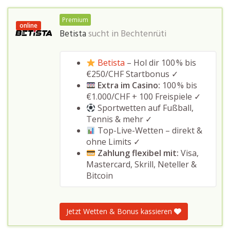
Premium
online
Betista
sucht in
Bechtenrüti
Betista
– Hol dir 100 % bis
€250/CHF Startbonus ✓
Extra im Casino:
100 % bis
€1.000/CHF + 100 Freispiele ✓
Sportwetten auf Fußball,
Tennis & mehr ✓
Top-Live-Wetten – direkt &
ohne Limits ✓
Zahlung flexibel mit:
Visa,
Mastercard, Skrill, Neteller &
Bitcoin
Jetzt Wetten & Bonus kassieren