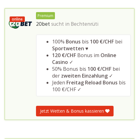
Premium
online
20bet
sucht in
Bechtenrüti
100%
Bonus
bis
100 €/CHF
bei
Sportwetten
♥
120 €/CHF
Bonus im
Online
Casino
✓
50% Bonus bis
100 €/CHF
bei
der
zweiten Einzahlung
✓
Jeden
Freitag Reload Bonus
bis
100 €/CHF ✓
Jetzt Wetten & Bonus kassieren