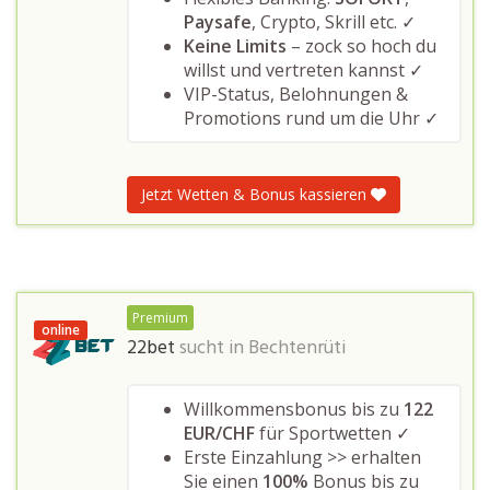
Paysafe
, Crypto, Skrill etc. ✓
Keine Limits
– zock so hoch du
willst und vertreten kannst ✓
VIP-Status, Belohnungen &
Promotions rund um die Uhr ✓
Jetzt Wetten & Bonus kassieren
Premium
online
22bet
sucht in
Bechtenrüti
Willkommensbonus bis zu
122
EUR/CHF
für Sportwetten ✓
Erste Einzahlung >> erhalten
Sie einen
100%
Bonus bis zu