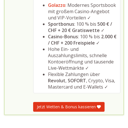
Golazzo
: Modernes Sportsbook
mit großem Casino-Angebot
und VIP-Vorteilen ✓
Sportbonus
: 100 % bis
500 € /
CHF + 20 € Gratiswette
✓
Casino-Bonus
: 100 % bis
2.000 €
/ CHF + 200 Freispiele
✓
Hohe Ein- und
Auszahlungslimits, schnelle
Kontoeröffnung und tausende
Live-Wettmärkte ✓
Flexible Zahlungen über
Revolut
,
SOFORT
, Crypto, Visa,
Mastercard und E-Wallets ✓
Jetzt Wetten & Bonus kassieren