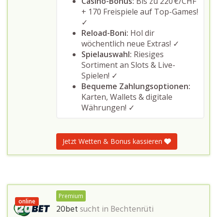
Casino-Bonus:
Bis zu 220 €/CHF
+ 170 Freispiele auf Top-Games!
✓
Reload-Boni:
Hol dir
wöchentlich neue Extras! ✓
Spielauswahl:
Riesiges
Sortiment an Slots & Live-
Spielen! ✓
Bequeme Zahlungsoptionen:
Karten, Wallets & digitale
Währungen! ✓
Jetzt Wetten & Bonus kassieren
Premium
online
20bet
sucht in
Bechtenrüti