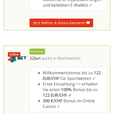
und beliebten E-Wallets ✓
Jetzt Wetten & Bonus kassieren
Premium
online
22bet
sucht in
Bechtenrüti
Willkommensbonus bis zu
122
EUR/CHF
für Sportwetten ✓
Erste Einzahlung >> erhalten
Sie einen
100%
Bonus bis zu
122 EUR/CHF ✓
300 €/CHF
Bonus im Online
Casino ✓