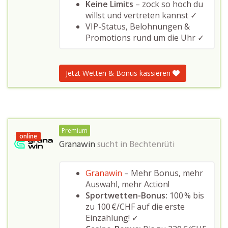
Keine Limits
– zock so hoch du
willst und vertreten kannst ✓
VIP-Status, Belohnungen &
Promotions rund um die Uhr ✓
Jetzt Wetten & Bonus kassieren
Premium
online
Granawin
sucht in
Bechtenrüti
Granawin
– Mehr Bonus, mehr
Auswahl, mehr Action!
Sportwetten-Bonus:
100 % bis
zu 100 €/CHF auf die erste
Einzahlung! ✓