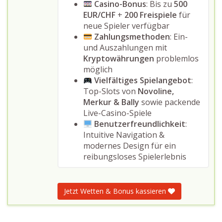
Casino-Bonus
: Bis zu
500
EUR/CHF
+
200 Freispiele
für
neue Spieler verfügbar
Zahlungsmethoden
: Ein-
und Auszahlungen mit
Kryptowährungen
problemlos
möglich
Vielfältiges Spielangebot
:
Top-Slots von
Novoline,
Merkur & Bally
sowie packende
Live-Casino-Spiele
Benutzerfreundlichkeit
:
Intuitive Navigation &
modernes Design für ein
reibungsloses Spielerlebnis
Jetzt Wetten & Bonus kassieren