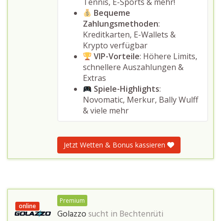
Tennis, E-Sports & mehr!
Bequeme
Zahlungsmethoden
:
Kreditkarten, E-Wallets &
Krypto verfügbar
VIP-Vorteile
: Höhere Limits,
schnellere Auszahlungen &
Extras
Spiele-Highlights
:
Novomatic, Merkur, Bally Wulff
& viele mehr
Jetzt Wetten & Bonus kassieren
Premium
online
Golazzo
sucht in
Bechtenrüti