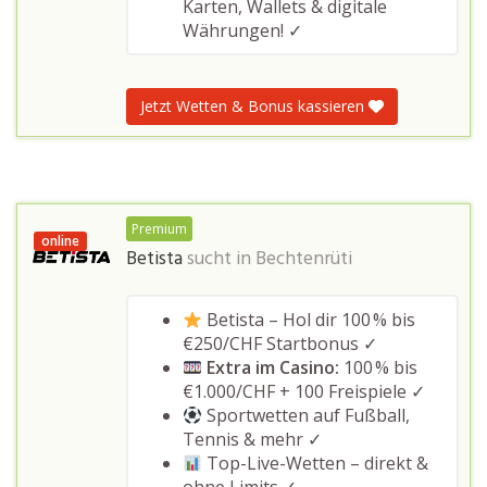
Karten, Wallets & digitale
Währungen! ✓
Jetzt Wetten & Bonus kassieren
Premium
online
Betista
sucht in
Bechtenrüti
Betista – Hol dir 100 % bis
€250/CHF Startbonus ✓
Extra im Casino:
100 % bis
€1.000/CHF + 100 Freispiele ✓
Sportwetten auf Fußball,
Tennis & mehr ✓
Top-Live-Wetten – direkt &