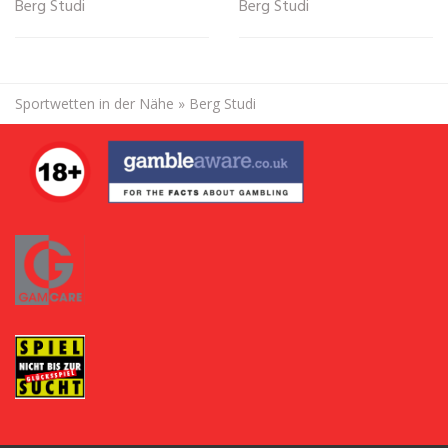
Berg Studi
Berg Studi
Sportwetten in der Nähe
»
Berg Studi