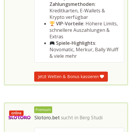
Zahlungsmethoden
:
Kreditkarten, E-Wallets &
Krypto verfügbar
VIP-Vorteile
: Höhere Limits,
schnellere Auszahlungen &
Extras
Spiele-Highlights
:
Novomatic, Merkur, Bally Wulff
& viele mehr
Jetzt Wetten & Bonus kassieren
Premium
online
Slotoro.bet
sucht in
Berg Studi