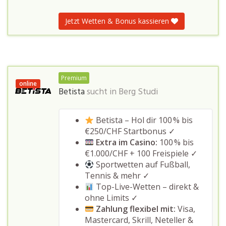
Jetzt Wetten & Bonus kassieren
Premium
online
Betista
sucht in
Berg Studi
Betista – Hol dir 100 % bis
€250/CHF Startbonus ✓
Extra im Casino:
100 % bis
€1.000/CHF + 100 Freispiele ✓
Sportwetten auf Fußball,
Tennis & mehr ✓
Top-Live-Wetten – direkt &
ohne Limits ✓
Zahlung flexibel mit:
Visa,
Mastercard, Skrill, Neteller &