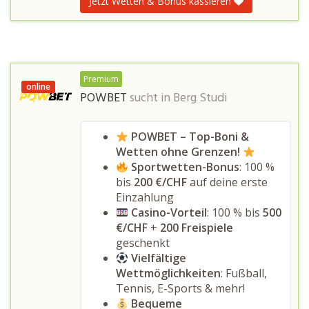
Jetzt Wetten & Bonus kassieren
Premium
online
POWBET
sucht in
Berg Studi
POWBET – Top-Boni &
Wetten ohne Grenzen!
Sportwetten-Bonus
: 100 %
bis
200 €/CHF
auf deine erste
Einzahlung
Casino-Vorteil
: 100 % bis
500
€/CHF
+
200 Freispiele
geschenkt
Vielfältige
Wettmöglichkeiten
: Fußball,
Tennis, E-Sports & mehr!
Bequeme