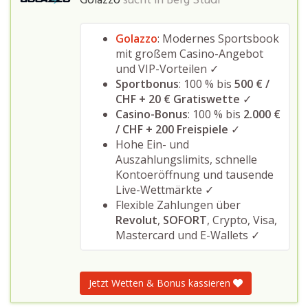
Golazzo
sucht in
Berg Studi
Golazzo
: Modernes Sportsbook
mit großem Casino-Angebot
und VIP-Vorteilen ✓
Sportbonus
: 100 % bis
500 € /
CHF + 20 € Gratiswette
✓
Casino-Bonus
: 100 % bis
2.000 €
/ CHF + 200 Freispiele
✓
Hohe Ein- und
Auszahlungslimits, schnelle
Kontoeröffnung und tausende
Live-Wettmärkte ✓
Flexible Zahlungen über
Revolut
,
SOFORT
, Crypto, Visa,
Mastercard und E-Wallets ✓
Jetzt Wetten & Bonus kassieren