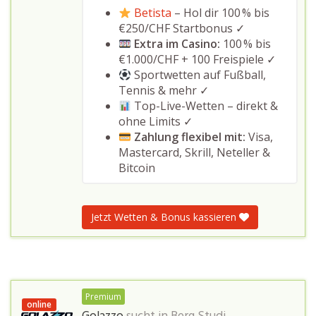
Betista
– Hol dir 100 % bis
€250/CHF Startbonus ✓
Extra im Casino:
100 % bis
€1.000/CHF + 100 Freispiele ✓
Sportwetten auf Fußball,
Tennis & mehr ✓
Top-Live-Wetten – direkt &
ohne Limits ✓
Zahlung flexibel mit:
Visa,
Mastercard, Skrill, Neteller &
Bitcoin
Jetzt Wetten & Bonus kassieren
Premium
online