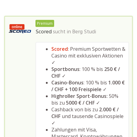
Premium
online
Scored
sucht in
Berg Studi
Scored
: Premium Sportwetten &
Casino mit exklusiven Aktionen
✓
Sportbonus
: 100 % bis
250 € /
CHF
✓
Casino-Bonus
: 100 % bis
1.000 €
/ CHF + 100 Freispiele
✓
Highroller Sport-Bonus:
50%
bis zu
5000 € / CHF
✓
Cashback von bis zu
2.000 € /
CHF
und tausende Casinospiele
✓
Zahlungen mit Visa,
Mastercard, Kryptowährungen