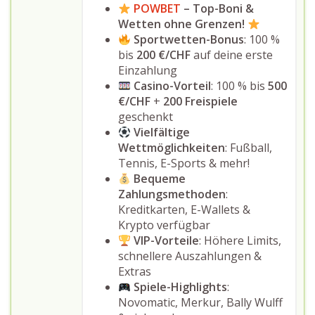
POWBET
– Top-Boni &
Wetten ohne Grenzen!
Sportwetten-Bonus
: 100 %
bis
200 €/CHF
auf deine erste
Einzahlung
Casino-Vorteil
: 100 % bis
500
€/CHF
+
200 Freispiele
geschenkt
Vielfältige
Wettmöglichkeiten
: Fußball,
Tennis, E-Sports & mehr!
Bequeme
Zahlungsmethoden
:
Kreditkarten, E-Wallets &
Krypto verfügbar
VIP-Vorteile
: Höhere Limits,
schnellere Auszahlungen &
Extras
Spiele-Highlights
:
Novomatic, Merkur, Bally Wulff