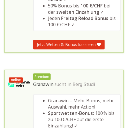
50% Bonus bis
100 €/CHF
bei
der
zweiten Einzahlung
✓
Jeden
Freitag Reload Bonus
bis
100 €/CHF ✓
Jetzt Wetten & Bonus kassieren
Premium
online
Granawin
sucht in
Berg Studi
Granawin – Mehr Bonus, mehr
Auswahl, mehr Action!
Sportwetten-Bonus:
100 % bis
zu 100 €/CHF auf die erste
Einzahlung! ✓