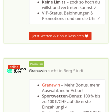
Keine Limits
– zock so hoch du
willst und vertreten kannst ✓
VIP-Status, Belohnungen &
Promotions rund um die Uhr ✓
Jetzt Wetten & Bonus kassieren
Premium
online
Granawin
sucht in
Berg Studi
Granawin
– Mehr Bonus, mehr
Auswahl, mehr Action!
Sportwetten-Bonus:
100 % bis
zu 100 €/CHF auf die erste
Einzahlung! ✓