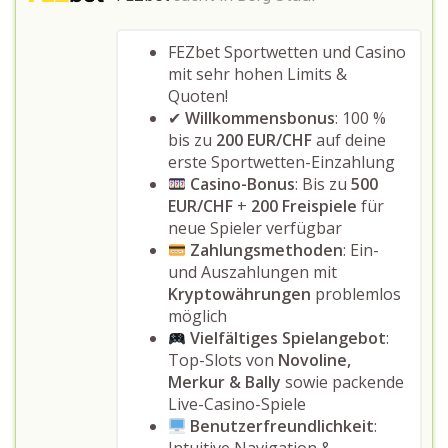
FEZbet Sportwetten und Casino
mit sehr hohen Limits &
Quoten!
✔
Willkommensbonus
: 100 %
bis zu
200 EUR/CHF
auf deine
erste Sportwetten-Einzahlung
Casino-Bonus
: Bis zu
500
EUR/CHF
+
200 Freispiele
für
neue Spieler verfügbar
Zahlungsmethoden
: Ein-
und Auszahlungen mit
Kryptowährungen
problemlos
möglich
Vielfältiges Spielangebot
:
Top-Slots von
Novoline,
Merkur & Bally
sowie packende
Live-Casino-Spiele
Benutzerfreundlichkeit
: