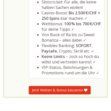
Slotoro.bet: Für alle, die keine
halben Sachen wollen!
Casino-Boost:
Bis 2.500 €/CHF +
250 Spins
klar machen ✓
Wettbonus:
100 % bis 700 €/CHF
für deine Tipps ✓
Von Book of Ra bis zu Sweet
Bonanza – alles dabei ✓
Flexibles Banking:
SOFORT
,
Paysafe
, Crypto, Skrill etc. ✓
Keine Limits
– zock so hoch du
willst und vertreten kannst ✓
VIP-Status, Belohnungen &
Promotions rund um die Uhr ✓
Jetzt Wetten & Bonus kassieren