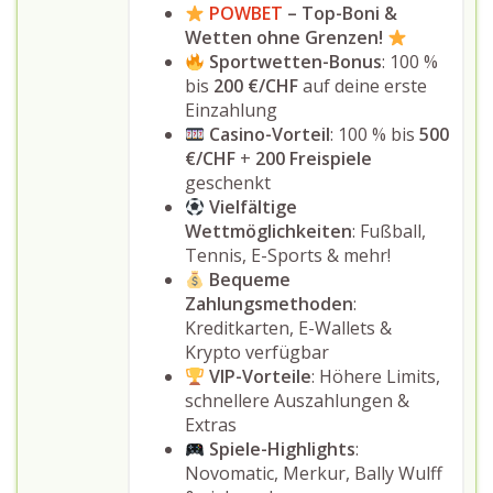
POWBET
– Top-Boni &
Wetten ohne Grenzen!
Sportwetten-Bonus
: 100 %
bis
200 €/CHF
auf deine erste
Einzahlung
Casino-Vorteil
: 100 % bis
500
€/CHF
+
200 Freispiele
geschenkt
Vielfältige
Wettmöglichkeiten
: Fußball,
Tennis, E-Sports & mehr!
Bequeme
Zahlungsmethoden
:
Kreditkarten, E-Wallets &
Krypto verfügbar
VIP-Vorteile
: Höhere Limits,
schnellere Auszahlungen &
Extras
Spiele-Highlights
:
Novomatic, Merkur, Bally Wulff