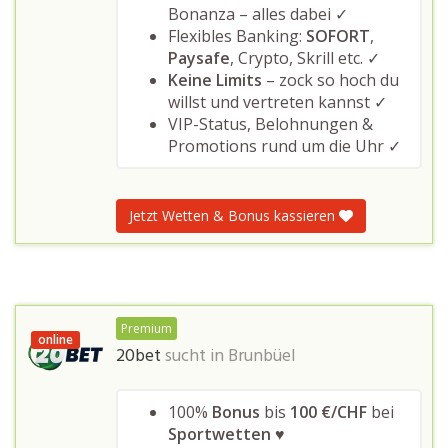
Bonanza – alles dabei ✓
Flexibles Banking:
SOFORT
,
Paysafe
, Crypto, Skrill etc. ✓
Keine Limits
– zock so hoch du
willst und vertreten kannst ✓
VIP-Status, Belohnungen &
Promotions rund um die Uhr ✓
Jetzt Wetten & Bonus kassieren
Premium
online
20bet
sucht in
Brunbüel
100%
Bonus
bis
100 €/CHF
bei
Sportwetten
♥