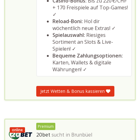
Casino-Bonus:
Bis zu 220 €/CHF
+ 170 Freispiele auf Top-Games!
✓
Reload-Boni:
Hol dir
wöchentlich neue Extras! ✓
Spielauswahl:
Riesiges
Sortiment an Slots & Live-
Spielen! ✓
Bequeme Zahlungsoptionen:
Karten, Wallets & digitale
Währungen! ✓
Jetzt Wetten & Bonus kassieren
Premium
online
20bet
sucht in
Brunbüel