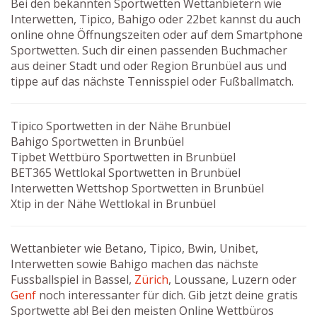
Bei den bekannten Sportwetten Wettanbietern wie
Interwetten, Tipico, Bahigo oder 22bet kannst du auch
online ohne Öffnungszeiten oder auf dem Smartphone
Sportwetten. Such dir einen passenden Buchmacher
aus deiner Stadt und oder Region Brunbüel aus und
tippe auf das nächste Tennisspiel oder Fußballmatch.
Tipico Sportwetten in der Nähe Brunbüel
Bahigo Sportwetten in Brunbüel
Tipbet Wettbüro Sportwetten in Brunbüel
BET365 Wettlokal Sportwetten in Brunbüel
Interwetten Wettshop Sportwetten in Brunbüel
Xtip in der Nähe Wettlokal in Brunbüel
Wettanbieter wie Betano, Tipico, Bwin, Unibet,
Interwetten sowie Bahigo machen das nächste
Fussballspiel in Bassel,
Zürich
, Loussane, Luzern oder
Genf
noch interessanter für dich. Gib jetzt deine gratis
Sportwette ab! Bei den meisten Online Wettbüros