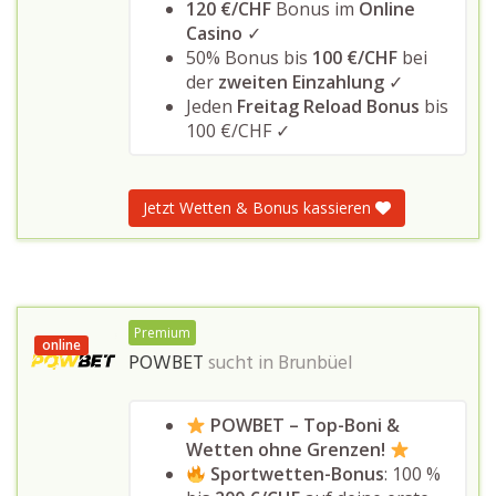
120 €/CHF
Bonus im
Online
Casino
✓
50% Bonus bis
100 €/CHF
bei
der
zweiten Einzahlung
✓
Jeden
Freitag Reload Bonus
bis
100 €/CHF ✓
Jetzt Wetten & Bonus kassieren
Premium
online
POWBET
sucht in
Brunbüel
POWBET – Top-Boni &
Wetten ohne Grenzen!
Sportwetten-Bonus
: 100 %