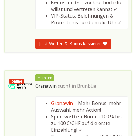
Keine Limits
– zock so hoch du
willst und vertreten kannst ✓
VIP-Status, Belohnungen &
Promotions rund um die Uhr ✓
Jetzt Wetten & Bonus kassieren
Premium
online
Granawin
sucht in
Brunbüel
Granawin
– Mehr Bonus, mehr
Auswahl, mehr Action!
Sportwetten-Bonus:
100 % bis
zu 100 €/CHF auf die erste
Einzahlung! ✓