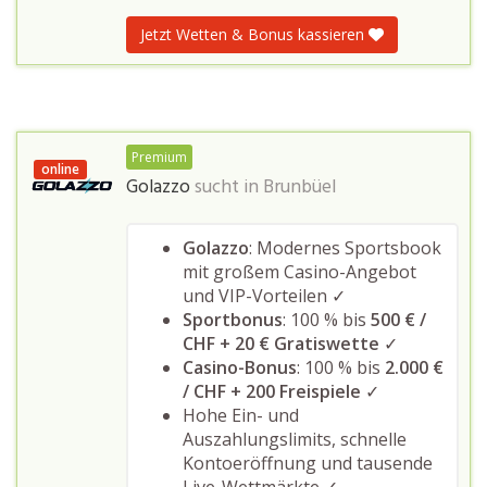
Jetzt Wetten & Bonus kassieren
Premium
online
Golazzo
sucht in
Brunbüel
Golazzo
: Modernes Sportsbook
mit großem Casino-Angebot
und VIP-Vorteilen ✓
Sportbonus
: 100 % bis
500 € /
CHF + 20 € Gratiswette
✓
Casino-Bonus
: 100 % bis
2.000 €
/ CHF + 200 Freispiele
✓
Hohe Ein- und
Auszahlungslimits, schnelle
Kontoeröffnung und tausende