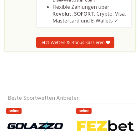
Live-Wettmärkte ✓
Flexible Zahlungen über
Revolut
,
SOFORT
, Crypto, Visa,
Mastercard und E-Wallets ✓
Jetzt Wetten & Bonus kassieren
Beste Sportwetten Anbieter:
online
online