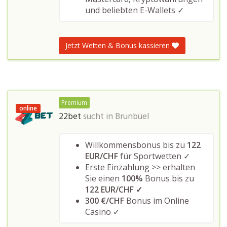
und beliebten E-Wallets ✓
Jetzt Wetten & Bonus kassieren
Premium
online
22bet
sucht in
Brunbüel
Willkommensbonus bis zu
122
EUR/CHF
für Sportwetten ✓
Erste Einzahlung >> erhalten
Sie einen
100%
Bonus bis zu
122 EUR/CHF ✓
300 €/CHF
Bonus im Online
Casino ✓