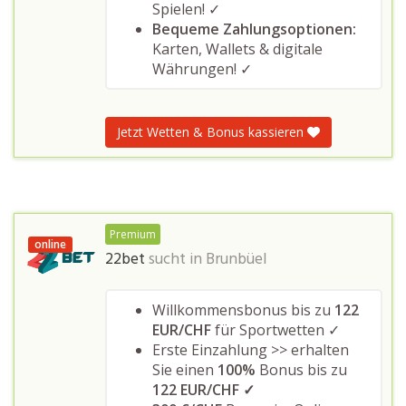
Spielen! ✓
Bequeme Zahlungsoptionen:
Karten, Wallets & digitale
Währungen! ✓
Jetzt Wetten & Bonus kassieren
Premium
online
22bet
sucht in
Brunbüel
Willkommensbonus bis zu
122
EUR/CHF
für Sportwetten ✓
Erste Einzahlung >> erhalten
Sie einen
100%
Bonus bis zu
122 EUR/CHF ✓