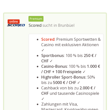
Premium
online
Scored
sucht in
Brunbüel
Scored
: Premium Sportwetten &
Casino mit exklusiven Aktionen
✓
Sportbonus
: 100 % bis
250 € /
CHF
✓
Casino-Bonus
: 100 % bis
1.000 €
/ CHF + 100 Freispiele
✓
Highroller Sport-Bonus:
50%
bis zu
5000 € / CHF
✓
Cashback von bis zu
2.000 € /
CHF
und tausende Casinospiele
✓
Zahlungen mit Visa,
Mastercard, Kryptowährungen