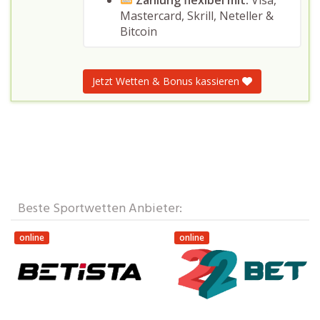
Zahlung flexibel mit:
Visa,
Mastercard, Skrill, Neteller &
Bitcoin
Jetzt Wetten & Bonus kassieren
Beste Sportwetten Anbieter:
online
online