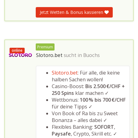
Jetzt Wetten & Bonus kassieren
Premium
online
Slotoro.bet
sucht in
Buochs
Slotoro.bet
: Für alle, die keine
halben Sachen wollen!
Casino-Boost:
Bis 2.500 €/CHF +
250 Spins
klar machen ✓
Wettbonus:
100 % bis 700 €/CHF
für deine Tipps ✓
Von Book of Ra bis zu Sweet
Bonanza – alles dabei ✓
Flexibles Banking:
SOFORT
,
Paysafe
, Crypto, Skrill etc. ✓