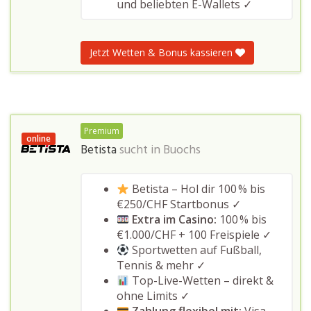
und beliebten E-Wallets ✓
Jetzt Wetten & Bonus kassieren
Premium
online
Betista
sucht in
Buochs
Betista – Hol dir 100 % bis
€250/CHF Startbonus ✓
Extra im Casino:
100 % bis
€1.000/CHF + 100 Freispiele ✓
Sportwetten auf Fußball,
Tennis & mehr ✓
Top-Live-Wetten – direkt &
ohne Limits ✓