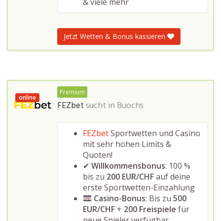
& viele mehr
Jetzt Wetten & Bonus kassieren
Premium
online
FEZbet
sucht in
Buochs
FEZbet
Sportwetten und Casino
mit sehr hohen Limits &
Quoten!
✔
Willkommensbonus
: 100 %
bis zu
200 EUR/CHF
auf deine
erste Sportwetten-Einzahlung
Casino-Bonus
: Bis zu
500
EUR/CHF
+
200 Freispiele
für
neue Spieler verfügbar