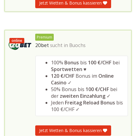
Jetzt Wetten & Bonus kassieren
Premium
online
20bet
sucht in
Buochs
100%
Bonus
bis
100 €/CHF
bei
Sportwetten
♥
120 €/CHF
Bonus im
Online
Casino
✓
50% Bonus bis
100 €/CHF
bei
der
zweiten Einzahlung
✓
Jeden
Freitag Reload Bonus
bis
100 €/CHF ✓
Jetzt Wetten & Bonus kassieren