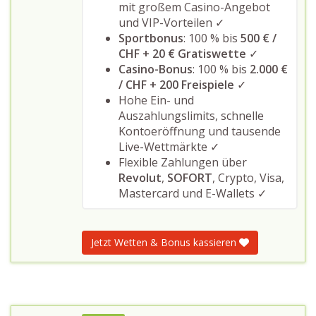
mit großem Casino-Angebot
und VIP-Vorteilen ✓
Sportbonus
: 100 % bis
500 € /
CHF + 20 € Gratiswette
✓
Casino-Bonus
: 100 % bis
2.000 €
/ CHF + 200 Freispiele
✓
Hohe Ein- und
Auszahlungslimits, schnelle
Kontoeröffnung und tausende
Live-Wettmärkte ✓
Flexible Zahlungen über
Revolut
,
SOFORT
, Crypto, Visa,
Mastercard und E-Wallets ✓
Jetzt Wetten & Bonus kassieren