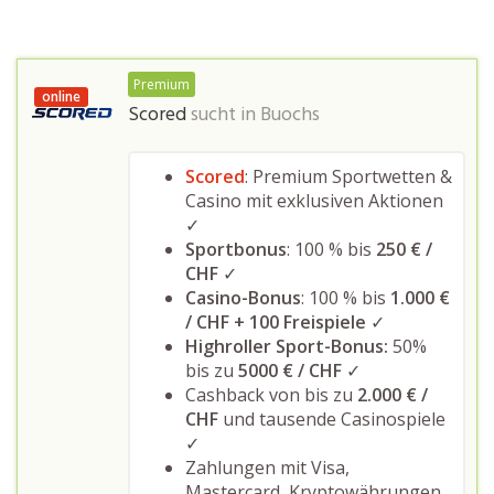
Premium
online
Scored
sucht in
Buochs
Scored
: Premium Sportwetten &
Casino mit exklusiven Aktionen
✓
Sportbonus
: 100 % bis
250 € /
CHF
✓
Casino-Bonus
: 100 % bis
1.000 €
/ CHF + 100 Freispiele
✓
Highroller Sport-Bonus:
50%
bis zu
5000 € / CHF
✓
Cashback von bis zu
2.000 € /
CHF
und tausende Casinospiele
✓
Zahlungen mit Visa,
Mastercard, Kryptowährungen