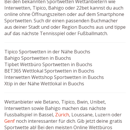
Bei den bekannten Sportwetten Wettanbietern wie
Interwetten, Tipico, Bahigo oder 22bet kannst du auch
online ohne Öffnungszeiten oder auf dem Smartphone
Sportwetten. Such dir einen passenden Buchmacher
aus deiner Stadt und oder Region Buochs aus und tippe
auf das nächste Tennisspiel oder Fußballmatch.
Tipico Sportwetten in der Nähe Buochs
Bahigo Sportwetten in Buochs
Tipbet Wettbüro Sportwetten in Buochs
BET365 Wettlokal Sportwetten in Buochs
Interwetten Wettshop Sportwetten in Buochs
Xtip in der Nähe Wettlokal in Buochs
Wettanbieter wie Betano, Tipico, Bwin, Unibet,
Interwetten sowie Bahigo machen das nächste
Fussballspiel in Bassel,
Zürich
, Loussane, Luzern oder
Genf
noch interessanter für dich. Gib jetzt deine gratis
Sportwette ab! Bei den meisten Online Wettbüros