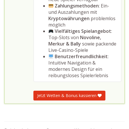
Zahlungsmethoden
: Ein-
und Auszahlungen mit
Kryptowährungen
problemlos
möglich
Vielfältiges Spielangebot
:
Top-Slots von
Novoline,
Merkur & Bally
sowie packende
Live-Casino-Spiele
Benutzerfreundlichkeit
:
Intuitive Navigation &
modernes Design für ein
reibungsloses Spielerlebnis
Jetzt Wetten & Bonus kassieren