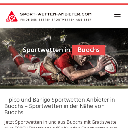
Skip to main content
Togg
Sportwetten in
Buochs
Tipico und Bahigo Sportwetten Anbieter in
Buochs – Sportwetten in der Nähe von
Buochs
Jetzt Sportwetten in und aus Buochs mit Gratiswette