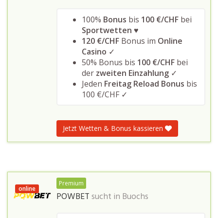
100%
Bonus
bis
100 €/CHF
bei
Sportwetten
♥
120 €/CHF
Bonus im
Online
Casino
✓
50% Bonus bis
100 €/CHF
bei
der
zweiten Einzahlung
✓
Jeden
Freitag Reload Bonus
bis
100 €/CHF ✓
Jetzt Wetten & Bonus kassieren
Premium
online
POWBET
sucht in
Buochs