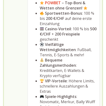
POWBET
– Top-Boni &
Wetten ohne Grenzen!
Sportwetten-Bonus
: 100 %
bis
200 €/CHF
auf deine erste
Einzahlung
Casino-Vorteil
: 100 % bis
500
€/CHF
+
200 Freispiele
geschenkt
Vielfältige
Wettmöglichkeiten
: Fußball,
Tennis, E-Sports & mehr!
Bequeme
Zahlungsmethoden
:
Kreditkarten, E-Wallets &
Krypto verfügbar
VIP-Vorteile
: Höhere Limits,
schnellere Auszahlungen &
Extras
Spiele-Highlights
:
Novomatic, Merkur, Bally Wulff