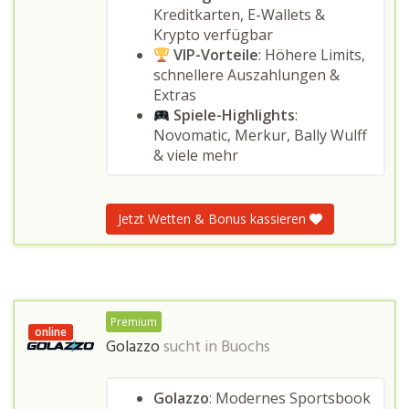
Kreditkarten, E-Wallets &
Krypto verfügbar
VIP-Vorteile
: Höhere Limits,
schnellere Auszahlungen &
Extras
Spiele-Highlights
:
Novomatic, Merkur, Bally Wulff
& viele mehr
Jetzt Wetten & Bonus kassieren
Premium
online
Golazzo
sucht in
Buochs
Golazzo
: Modernes Sportsbook