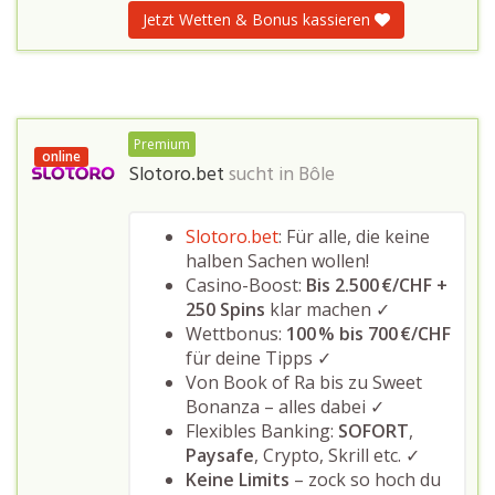
Jetzt Wetten & Bonus kassieren
Premium
online
Slotoro.bet
sucht in
Bôle
Slotoro.bet
: Für alle, die keine
halben Sachen wollen!
Casino-Boost:
Bis 2.500 €/CHF +
250 Spins
klar machen ✓
Wettbonus:
100 % bis 700 €/CHF
für deine Tipps ✓
Von Book of Ra bis zu Sweet
Bonanza – alles dabei ✓
Flexibles Banking:
SOFORT
,
Paysafe
, Crypto, Skrill etc. ✓
Keine Limits
– zock so hoch du