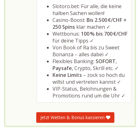
Slotoro.bet: Für alle, die keine
halben Sachen wollen!
Casino-Boost:
Bis 2.500 €/CHF +
250 Spins
klar machen ✓
Wettbonus:
100 % bis 700 €/CHF
für deine Tipps ✓
Von Book of Ra bis zu Sweet
Bonanza – alles dabei ✓
Flexibles Banking:
SOFORT
,
Paysafe
, Crypto, Skrill etc. ✓
Keine Limits
– zock so hoch du
willst und vertreten kannst ✓
VIP-Status, Belohnungen &
Promotions rund um die Uhr ✓
Jetzt Wetten & Bonus kassieren