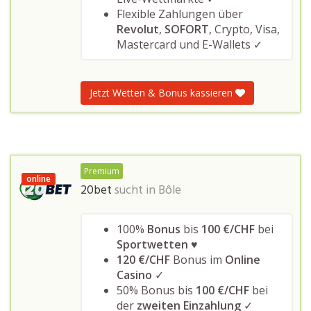
Flexible Zahlungen über
Revolut
,
SOFORT
, Crypto, Visa,
Mastercard und E-Wallets ✓
Jetzt Wetten & Bonus kassieren
Premium
online
20bet
sucht in
Bôle
100%
Bonus
bis
100 €/CHF
bei
Sportwetten
♥
120 €/CHF
Bonus im
Online
Casino
✓
50% Bonus bis
100 €/CHF
bei
der
zweiten Einzahlung
✓