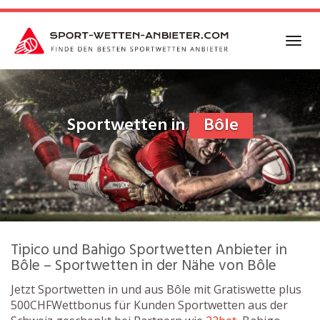
Skip to main content
Togg
Sportwetten in
Bôle
Tipico und Bahigo Sportwetten Anbieter in
Bôle – Sportwetten in der Nähe von Bôle
Jetzt Sportwetten in und aus Bôle mit Gratiswette plus
500CHFWettbonus für Kunden Sportwetten aus der