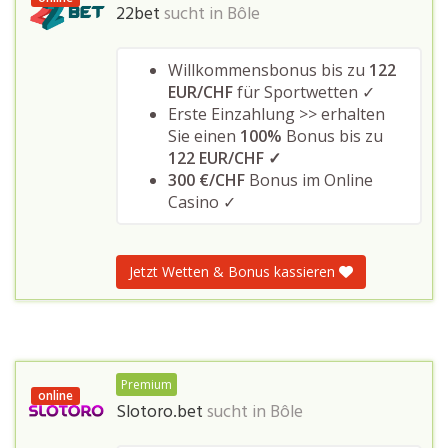
22bet
sucht in
Bôle
Willkommensbonus bis zu
122
EUR/CHF
für Sportwetten ✓
Erste Einzahlung >> erhalten
Sie einen
100%
Bonus bis zu
122 EUR/CHF ✓
300 €/CHF
Bonus im Online
Casino ✓
Jetzt Wetten & Bonus kassieren
Premium
online
Slotoro.bet
sucht in
Bôle