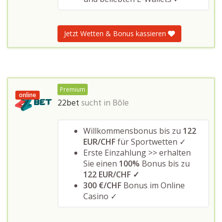
Jetzt Wetten & Bonus kassieren
Premium
online
22bet
sucht in
Bôle
Willkommensbonus bis zu
122
EUR/CHF
für Sportwetten ✓
Erste Einzahlung >> erhalten
Sie einen
100%
Bonus bis zu
122 EUR/CHF ✓
300 €/CHF
Bonus im Online
Casino ✓