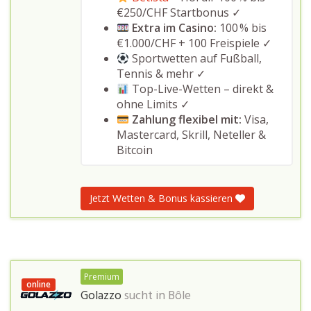
€250/CHF Startbonus ✓
Extra im Casino:
100 % bis
€1.000/CHF + 100 Freispiele ✓
Sportwetten auf Fußball,
Tennis & mehr ✓
Top-Live-Wetten – direkt &
ohne Limits ✓
Zahlung flexibel mit:
Visa,
Mastercard, Skrill, Neteller &
Bitcoin
Jetzt Wetten & Bonus kassieren
Premium
online
Golazzo
sucht in
Bôle