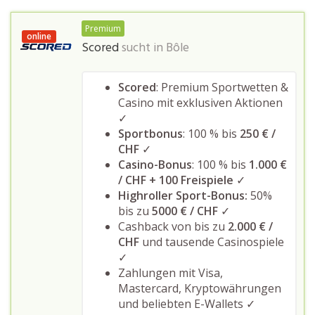
Premium
online
Scored
sucht in
Bôle
Scored
: Premium Sportwetten &
Casino mit exklusiven Aktionen
✓
Sportbonus
: 100 % bis
250 € /
CHF
✓
Casino-Bonus
: 100 % bis
1.000 €
/ CHF + 100 Freispiele
✓
Highroller Sport-Bonus:
50%
bis zu
5000 € / CHF
✓
Cashback von bis zu
2.000 € /
CHF
und tausende Casinospiele
✓
Zahlungen mit Visa,
Mastercard, Kryptowährungen
und beliebten E-Wallets ✓