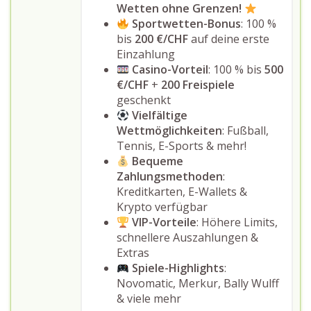
Wetten ohne Grenzen!
Sportwetten-Bonus
: 100 %
bis
200 €/CHF
auf deine erste
Einzahlung
Casino-Vorteil
: 100 % bis
500
€/CHF
+
200 Freispiele
geschenkt
Vielfältige
Wettmöglichkeiten
: Fußball,
Tennis, E-Sports & mehr!
Bequeme
Zahlungsmethoden
:
Kreditkarten, E-Wallets &
Krypto verfügbar
VIP-Vorteile
: Höhere Limits,
schnellere Auszahlungen &
Extras
Spiele-Highlights
:
Novomatic, Merkur, Bally Wulff
& viele mehr