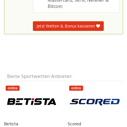
Mastercard, Skrill, Neteller &
Bitcoin
Jetzt Wetten & Bonus kassieren
Beste Sportwetten Anbieter:
online
online
Betista
Scored