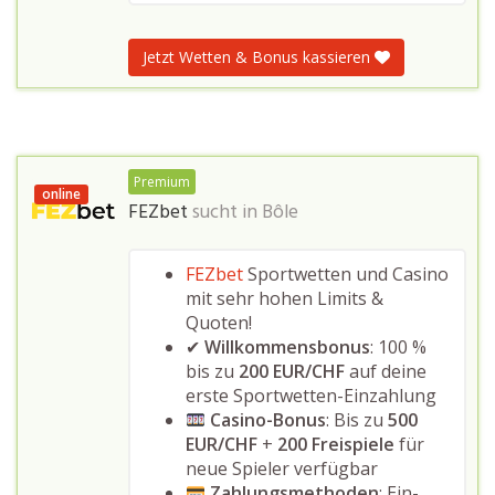
Jetzt Wetten & Bonus kassieren
Premium
online
FEZbet
sucht in
Bôle
FEZbet
Sportwetten und Casino
mit sehr hohen Limits &
Quoten!
✔
Willkommensbonus
: 100 %
bis zu
200 EUR/CHF
auf deine
erste Sportwetten-Einzahlung
Casino-Bonus
: Bis zu
500
EUR/CHF
+
200 Freispiele
für
neue Spieler verfügbar
Zahlungsmethoden
: Ein-