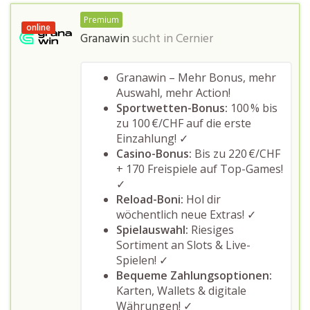
Premium
online
Granawin
sucht in
Cernier
Granawin – Mehr Bonus, mehr
Auswahl, mehr Action!
Sportwetten-Bonus:
100 % bis
zu 100 €/CHF auf die erste
Einzahlung! ✓
Casino-Bonus:
Bis zu 220 €/CHF
+ 170 Freispiele auf Top-Games!
✓
Reload-Boni:
Hol dir
wöchentlich neue Extras! ✓
Spielauswahl:
Riesiges
Sortiment an Slots & Live-
Spielen! ✓
Bequeme Zahlungsoptionen:
Karten, Wallets & digitale
Währungen! ✓