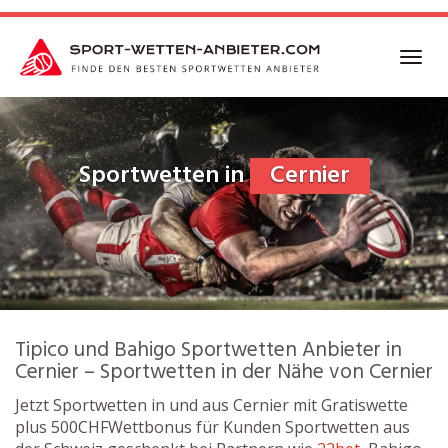
Skip to main content
Togg
Sportwetten in
Cernier
Tipico und Bahigo Sportwetten Anbieter in
Cernier – Sportwetten in der Nähe von Cernier
Jetzt Sportwetten in und aus Cernier mit Gratiswette
plus 500CHFWettbonus für Kunden Sportwetten aus