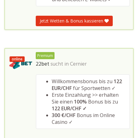
Jetzt Wetten & Bonus kassieren
Premium
online
22bet
sucht in
Cernier
Willkommensbonus bis zu
122
EUR/CHF
für Sportwetten ✓
Erste Einzahlung >> erhalten
Sie einen
100%
Bonus bis zu
122 EUR/CHF ✓
300 €/CHF
Bonus im Online
Casino ✓