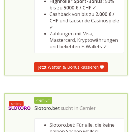
Highroller Sport-Bonus:
50%
bis zu
5000 € / CHF
✓
Cashback von bis zu
2.000 € /
CHF
und tausende Casinospiele
✓
Zahlungen mit Visa,
Mastercard, Kryptowährungen
und beliebten E-Wallets ✓
Jetzt Wetten & Bonus kassieren
Premium
online
Slotoro.bet
sucht in
Cernier
Slotoro.bet: Für alle, die keine
halben Sachen wollen!