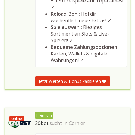
+ 170 Freispiele auf Top-Games!
✓
Reload-Boni:
Hol dir
wöchentlich neue Extras! ✓
Spielauswahl:
Riesiges
Sortiment an Slots & Live-
Spielen! ✓
Bequeme Zahlungsoptionen:
Karten, Wallets & digitale
Währungen! ✓
Jetzt Wetten & Bonus kassieren
Premium
online
20bet
sucht in
Cernier