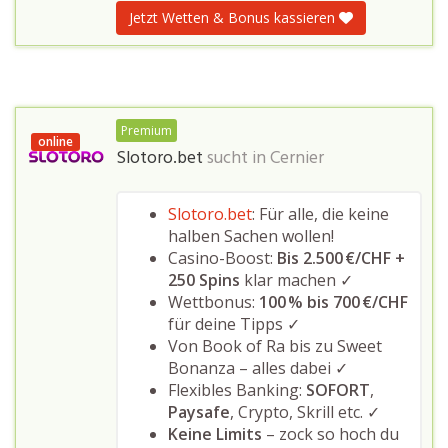
Jetzt Wetten & Bonus kassieren
Premium
online
Slotoro.bet
sucht in
Cernier
Slotoro.bet
: Für alle, die keine
halben Sachen wollen!
Casino-Boost:
Bis 2.500 €/CHF +
250 Spins
klar machen ✓
Wettbonus:
100 % bis 700 €/CHF
für deine Tipps ✓
Von Book of Ra bis zu Sweet
Bonanza – alles dabei ✓
Flexibles Banking:
SOFORT
,
Paysafe
, Crypto, Skrill etc. ✓
Keine Limits
– zock so hoch du