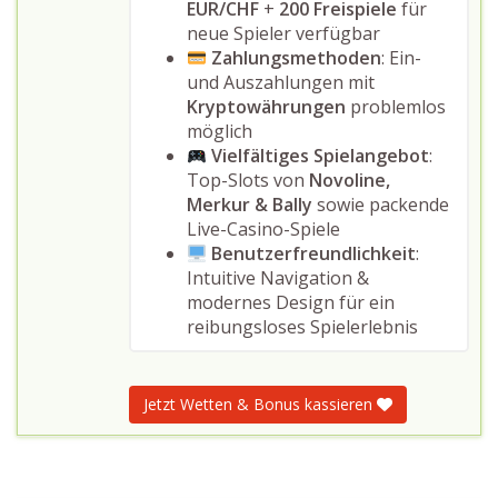
EUR/CHF
+
200 Freispiele
für
neue Spieler verfügbar
Zahlungsmethoden
: Ein-
und Auszahlungen mit
Kryptowährungen
problemlos
möglich
Vielfältiges Spielangebot
:
Top-Slots von
Novoline,
Merkur & Bally
sowie packende
Live-Casino-Spiele
Benutzerfreundlichkeit
:
Intuitive Navigation &
modernes Design für ein
reibungsloses Spielerlebnis
Jetzt Wetten & Bonus kassieren