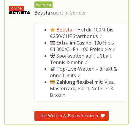
Premium
online
Betista
sucht in
Cernier
Betista
– Hol dir 100 % bis
€250/CHF Startbonus ✓
Extra im Casino:
100 % bis
€1.000/CHF + 100 Freispiele ✓
Sportwetten auf Fußball,
Tennis & mehr ✓
Top-Live-Wetten – direkt &
ohne Limits ✓
Zahlung flexibel mit:
Visa,
Mastercard, Skrill, Neteller &
Bitcoin
Jetzt Wetten & Bonus kassieren