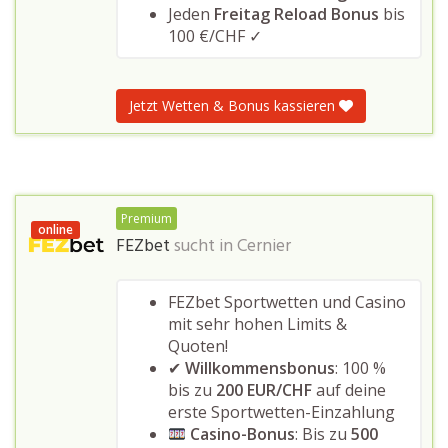
Jeden
Freitag Reload Bonus
bis
100 €/CHF ✓
Jetzt Wetten & Bonus kassieren
Premium
online
FEZbet
sucht in
Cernier
FEZbet Sportwetten und Casino
mit sehr hohen Limits &
Quoten!
✔
Willkommensbonus
: 100 %
bis zu
200 EUR/CHF
auf deine
erste Sportwetten-Einzahlung
Casino-Bonus
: Bis zu
500