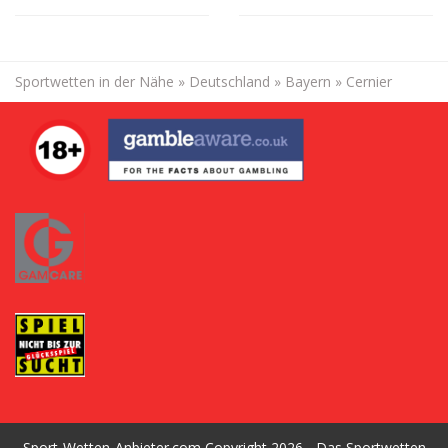
Sportwetten in der Nähe
»
Deutschland
»
Bayern
»
Cernier
Sport-Wetten-Anbieter.com Copyright 2026 - Das Sportwetten