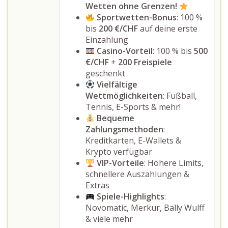
Wetten ohne Grenzen!
Sportwetten-Bonus
: 100 %
bis
200 €/CHF
auf deine erste
Einzahlung
Casino-Vorteil
: 100 % bis
500
€/CHF
+
200 Freispiele
geschenkt
Vielfältige
Wettmöglichkeiten
: Fußball,
Tennis, E-Sports & mehr!
Bequeme
Zahlungsmethoden
:
Kreditkarten, E-Wallets &
Krypto verfügbar
VIP-Vorteile
: Höhere Limits,
schnellere Auszahlungen &
Extras
Spiele-Highlights
:
Novomatic, Merkur, Bally Wulff
& viele mehr