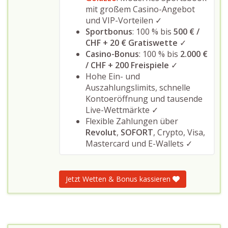
mit großem Casino-Angebot
und VIP-Vorteilen ✓
Sportbonus
: 100 % bis
500 € /
CHF + 20 € Gratiswette
✓
Casino-Bonus
: 100 % bis
2.000 €
/ CHF + 200 Freispiele
✓
Hohe Ein- und
Auszahlungslimits, schnelle
Kontoeröffnung und tausende
Live-Wettmärkte ✓
Flexible Zahlungen über
Revolut
,
SOFORT
, Crypto, Visa,
Mastercard und E-Wallets ✓
Jetzt Wetten & Bonus kassieren