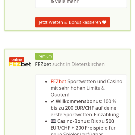
& viele mehr
Jetzt Wetten & Bonus kassieren
Premium
online
FEZbet
sucht in
Dieterskirchen
FEZbet
Sportwetten und Casino
mit sehr hohen Limits &
Quoten!
✔
Willkommensbonus
: 100 %
bis zu
200 EUR/CHF
auf deine
erste Sportwetten-Einzahlung
Casino-Bonus
: Bis zu
500
EUR/CHF
+
200 Freispiele
für
neue Spieler verfügbar