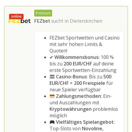
Premium
online
FEZbet
sucht in
Dieterskirchen
FEZbet Sportwetten und Casino
mit sehr hohen Limits &
Quoten!
✔
Willkommensbonus
: 100 %
bis zu
200 EUR/CHF
auf deine
erste Sportwetten-Einzahlung
Casino-Bonus
: Bis zu
500
EUR/CHF
+
200 Freispiele
für
neue Spieler verfügbar
Zahlungsmethoden
: Ein-
und Auszahlungen mit
Kryptowährungen
problemlos
möglich
Vielfältiges Spielangebot
:
Top-Slots von
Novoline,