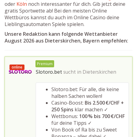
oder
Köln
noch interessanter für dich. Gib jetzt deine
gratis Sportwette ab! Bei den meisten Online
Wettbüros kannst du auch im Online Casino deine
Lieblingsautomaten Spiele spielen.
Unsere Redaktion kann folgende Wettanbieter
August 2026 aus Dieterskirchen, Bayern empfehlen:
Premium
online
Slotoro.bet
sucht in
Dieterskirchen
Slotoro.bet: Für alle, die keine
halben Sachen wollen!
Casino-Boost:
Bis 2.500 €/CHF +
250 Spins
klar machen ✓
Wettbonus:
100 % bis 700 €/CHF
für deine Tipps ✓
Von Book of Ra bis zu Sweet
Bonanza – alles dabei ✓