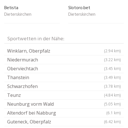
Betista
Slotoro.bet
Dieterskirchen
Dieterskirchen
Sportwetten in der Nähe:
Winklarn, Oberpfalz
(2.94 km)
Niedermurach
(3.22 km)
Oberviechtach
(3.45 km)
Thanstein
(3.49 km)
Schwarzhofen
(3.78 km)
Teunz
(4.84 km)
Neunburg vorm Wald
(5.05 km)
Altendorf bei Nabburg
(6.1 km)
Guteneck, Oberpfalz
(6.42 km)