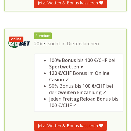
Jetzt Wetten & Bonus kassieren
Premium
online
20bet
sucht in
Dieterskirchen
100%
Bonus
bis
100 €/CHF
bei
Sportwetten
♥
120 €/CHF
Bonus im
Online
Casino
✓
50% Bonus bis
100 €/CHF
bei
der
zweiten Einzahlung
✓
Jeden
Freitag Reload Bonus
bis
100 €/CHF ✓
Jetzt Wetten & Bonus kassieren