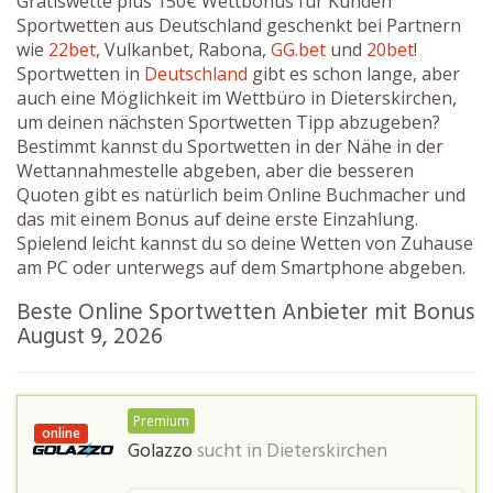
Gratiswette plus 150€ Wettbonus für Kunden
Sportwetten aus Deutschland geschenkt bei Partnern
wie
22bet
, Vulkanbet, Rabona,
GG.bet
und
20bet
!
Sportwetten in
Deutschland
gibt es schon lange, aber
auch eine Möglichkeit im Wettbüro in Dieterskirchen,
um deinen nächsten Sportwetten Tipp abzugeben?
Bestimmt kannst du Sportwetten in der Nähe in der
Wettannahmestelle abgeben, aber die besseren
Quoten gibt es natürlich beim Online Buchmacher und
das mit einem Bonus auf deine erste Einzahlung.
Spielend leicht kannst du so deine Wetten von Zuhause
am PC oder unterwegs auf dem Smartphone abgeben.
Beste Online Sportwetten Anbieter mit Bonus
August 9, 2026
Premium
online
Golazzo
sucht in
Dieterskirchen