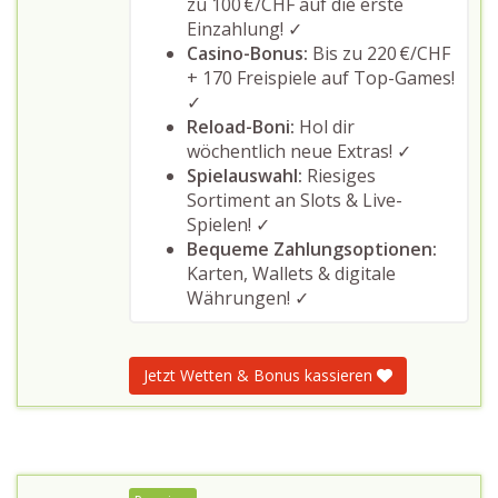
zu 100 €/CHF auf die erste
Einzahlung! ✓
Casino-Bonus:
Bis zu 220 €/CHF
+ 170 Freispiele auf Top-Games!
✓
Reload-Boni:
Hol dir
wöchentlich neue Extras! ✓
Spielauswahl:
Riesiges
Sortiment an Slots & Live-
Spielen! ✓
Bequeme Zahlungsoptionen:
Karten, Wallets & digitale
Währungen! ✓
Jetzt Wetten & Bonus kassieren