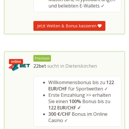
und beliebten E-Wallets ✓
Jetzt Wetten & Bonus kassieren
Premium
online
22bet
sucht in
Dieterskirchen
Willkommensbonus bis zu
122
EUR/CHF
für Sportwetten ✓
Erste Einzahlung >> erhalten
Sie einen
100%
Bonus bis zu
122 EUR/CHF ✓
300 €/CHF
Bonus im Online
Casino ✓