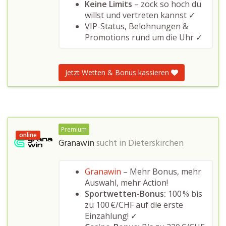
Keine Limits
– zock so hoch du
willst und vertreten kannst ✓
VIP-Status, Belohnungen &
Promotions rund um die Uhr ✓
Jetzt Wetten & Bonus kassieren
Premium
online
Granawin
sucht in
Dieterskirchen
Granawin
– Mehr Bonus, mehr
Auswahl, mehr Action!
Sportwetten-Bonus:
100 % bis
zu 100 €/CHF auf die erste
Einzahlung! ✓