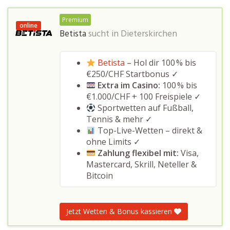
Premium
online
Betista
sucht in
Dieterskirchen
Betista
– Hol dir 100 % bis
€250/CHF Startbonus ✓
Extra im Casino:
100 % bis
€1.000/CHF + 100 Freispiele ✓
Sportwetten auf Fußball,
Tennis & mehr ✓
Top-Live-Wetten – direkt &
ohne Limits ✓
Zahlung flexibel mit:
Visa,
Mastercard, Skrill, Neteller &
Bitcoin
Jetzt Wetten & Bonus kassieren