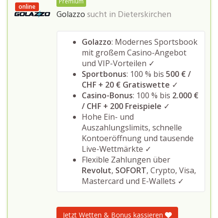
Premium
online
Golazzo
sucht in
Dieterskirchen
Golazzo
: Modernes Sportsbook
mit großem Casino-Angebot
und VIP-Vorteilen ✓
Sportbonus
: 100 % bis
500 € /
CHF + 20 € Gratiswette
✓
Casino-Bonus
: 100 % bis
2.000 €
/ CHF + 200 Freispiele
✓
Hohe Ein- und
Auszahlungslimits, schnelle
Kontoeröffnung und tausende
Live-Wettmärkte ✓
Flexible Zahlungen über
Revolut
,
SOFORT
, Crypto, Visa,
Mastercard und E-Wallets ✓
Jetzt Wetten & Bonus kassieren