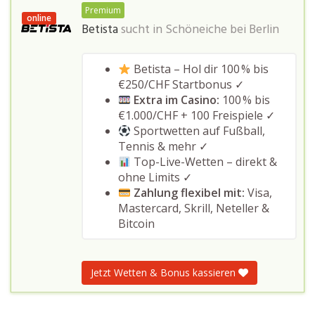
Premium
online
Betista
sucht in
Schöneiche bei Berlin
Betista – Hol dir 100 % bis
€250/CHF Startbonus ✓
Extra im Casino:
100 % bis
€1.000/CHF + 100 Freispiele ✓
Sportwetten auf Fußball,
Tennis & mehr ✓
Top-Live-Wetten – direkt &
ohne Limits ✓
Zahlung flexibel mit:
Visa,
Mastercard, Skrill, Neteller &
Bitcoin
Jetzt Wetten & Bonus kassieren