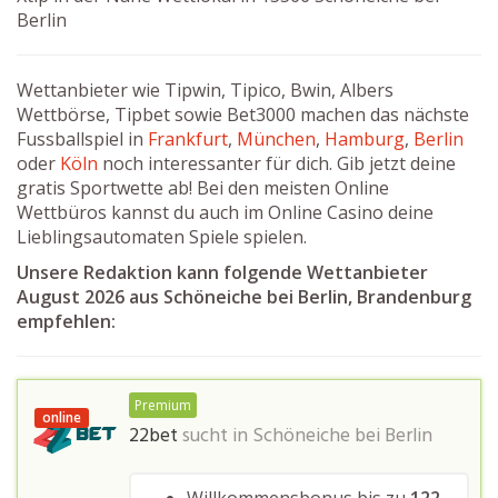
Berlin
Wettanbieter wie Tipwin, Tipico, Bwin, Albers
Wettbörse, Tipbet sowie Bet3000 machen das nächste
Fussballspiel in
Frankfurt
,
München
,
Hamburg
,
Berlin
oder
Köln
noch interessanter für dich. Gib jetzt deine
gratis Sportwette ab! Bei den meisten Online
Wettbüros kannst du auch im Online Casino deine
Lieblingsautomaten Spiele spielen.
Unsere Redaktion kann folgende Wettanbieter
August 2026 aus Schöneiche bei Berlin, Brandenburg
empfehlen:
Premium
online
22bet
sucht in
Schöneiche bei Berlin