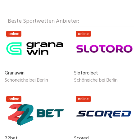
Beste Sportwetten Anbieter:
online
online
Granawin
Slotoro.bet
Schöneiche bei Berlin
Schöneiche bei Berlin
online
online
22bet
Scored