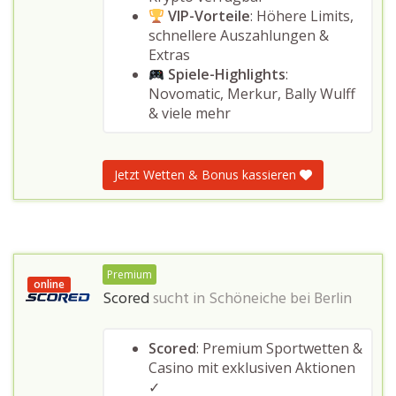
VIP-Vorteile
: Höhere Limits,
schnellere Auszahlungen &
Extras
Spiele-Highlights
:
Novomatic, Merkur, Bally Wulff
& viele mehr
Jetzt Wetten & Bonus kassieren
Premium
online
Scored
sucht in
Schöneiche bei Berlin
Scored
: Premium Sportwetten &
Casino mit exklusiven Aktionen
✓