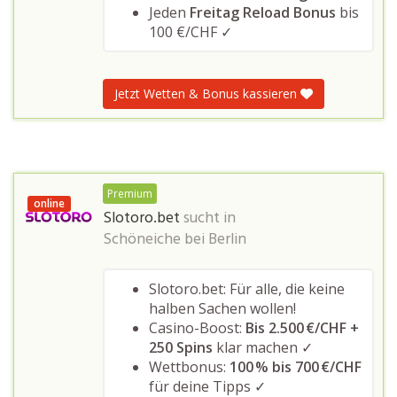
Jeden
Freitag Reload Bonus
bis
100 €/CHF ✓
Jetzt Wetten & Bonus kassieren
Premium
online
Slotoro.bet
sucht in
Schöneiche bei Berlin
Slotoro.bet: Für alle, die keine
halben Sachen wollen!
Casino-Boost:
Bis 2.500 €/CHF +
250 Spins
klar machen ✓
Wettbonus:
100 % bis 700 €/CHF
für deine Tipps ✓