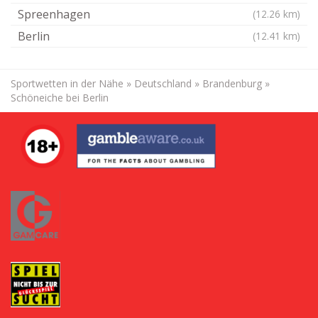
Spreenhagen
(12.26 km)
Berlin
(12.41 km)
Sportwetten in der Nähe
»
Deutschland
»
Brandenburg
»
Schöneiche bei Berlin