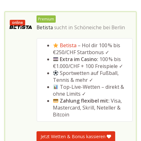
Premium
online
Betista
sucht in
Schöneiche bei Berlin
Betista
– Hol dir 100 % bis
€250/CHF Startbonus ✓
Extra im Casino:
100 % bis
€1.000/CHF + 100 Freispiele ✓
Sportwetten auf Fußball,
Tennis & mehr ✓
Top-Live-Wetten – direkt &
ohne Limits ✓
Zahlung flexibel mit:
Visa,
Mastercard, Skrill, Neteller &
Bitcoin
Jetzt Wetten & Bonus kassieren