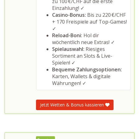
zu 100 €/CHF auf die erste
Einzahlung! ✓
Casino-Bonus:
Bis zu 220 €/CHF
+ 170 Freispiele auf Top-Games!
✓
Reload-Boni:
Hol dir
wöchentlich neue Extras! ✓
Spielauswahl:
Riesiges
Sortiment an Slots & Live-
Spielen! ✓
Bequeme Zahlungsoptionen:
Karten, Wallets & digitale
Währungen! ✓
Jetzt Wetten & Bonus kassieren