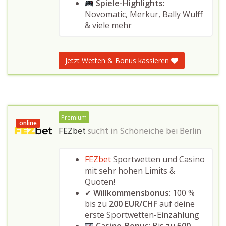
Spiele-Highlights
:
Novomatic, Merkur, Bally Wulff
& viele mehr
Jetzt Wetten & Bonus kassieren
Premium
online
FEZbet
sucht in
Schöneiche bei Berlin
FEZbet
Sportwetten und Casino
mit sehr hohen Limits &
Quoten!
✔
Willkommensbonus
: 100 %
bis zu
200 EUR/CHF
auf deine
erste Sportwetten-Einzahlung