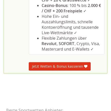
CHF + 20 € Gratiswette
✓
Casino-Bonus
: 100 % bis
2.000 €
/ CHF + 200 Freispiele
✓
Hohe Ein- und
Auszahlungslimits, schnelle
Kontoeröffnung und tausende
Live-Wettmärkte ✓
Flexible Zahlungen über
Revolut
,
SOFORT
, Crypto, Visa,
Mastercard und E-Wallets ✓
Jetzt Wetten & Bonus kassieren
Beste Sportwetten Anbieter: