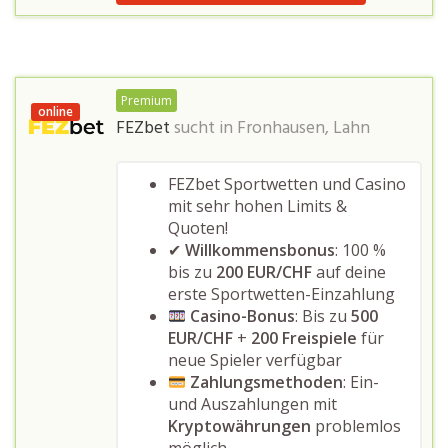
Premium
online
FEZbet
sucht in
Fronhausen, Lahn
FEZbet Sportwetten und Casino
mit sehr hohen Limits &
Quoten!
✔
Willkommensbonus
: 100 %
bis zu
200 EUR/CHF
auf deine
erste Sportwetten-Einzahlung
Casino-Bonus
: Bis zu
500
EUR/CHF
+
200 Freispiele
für
neue Spieler verfügbar
Zahlungsmethoden
: Ein-
und Auszahlungen mit
Kryptowährungen
problemlos