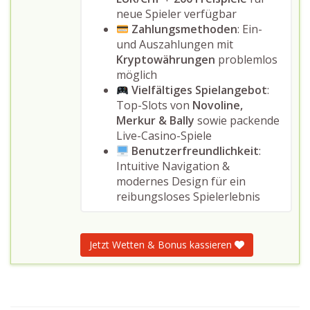
neue Spieler verfügbar
Zahlungsmethoden
: Ein-
und Auszahlungen mit
Kryptowährungen
problemlos
möglich
Vielfältiges Spielangebot
:
Top-Slots von
Novoline,
Merkur & Bally
sowie packende
Live-Casino-Spiele
Benutzerfreundlichkeit
:
Intuitive Navigation &
modernes Design für ein
reibungsloses Spielerlebnis
Jetzt Wetten & Bonus kassieren