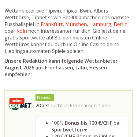
Wettanbieter wie Tipwin, Tipico, Bwin, Albers
Wettbörse, Tipbet sowie Bet3000 machen das nächste
Fussballspiel in
Frankfurt
,
München
,
Hamburg
,
Berlin
oder
Köln
noch interessanter für dich. Gib jetzt deine
gratis Sportwette ab! Bei den meisten Online
Wettbüros kannst du auch im Online Casino deine
Lieblingsautomaten Spiele spielen.
Unsere Redaktion kann folgende Wettanbieter
August 2026 aus Fronhausen, Lahn, Hessen
empfehlen:
Premium
online
20bet
sucht in
Fronhausen, Lahn
100%
Bonus
bis
100 €/CHF
bei
Sportwetten
♥
120 €/CHF
Bonus im
Online