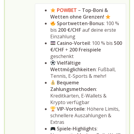
POWBET
– Top-Boni &
Wetten ohne Grenzen!
Sportwetten-Bonus
: 100 %
bis
200 €/CHF
auf deine erste
Einzahlung
Casino-Vorteil
: 100 % bis
500
€/CHF
+
200 Freispiele
geschenkt
Vielfältige
Wettmöglichkeiten
: Fußball,
Tennis, E-Sports & mehr!
Bequeme
Zahlungsmethoden
:
Kreditkarten, E-Wallets &
Krypto verfügbar
VIP-Vorteile
: Höhere Limits,
schnellere Auszahlungen &
Extras
Spiele-Highlights
: