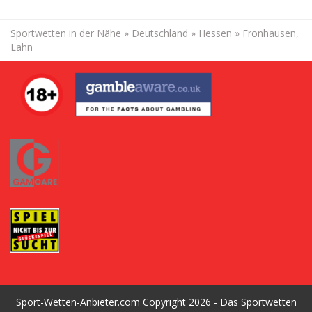
Sportwetten in der Nähe
»
Deutschland
»
Hessen
»
Fronhausen,
Lahn
Sport-Wetten-Anbieter.com Copyright 2026 - Das Sportwetten