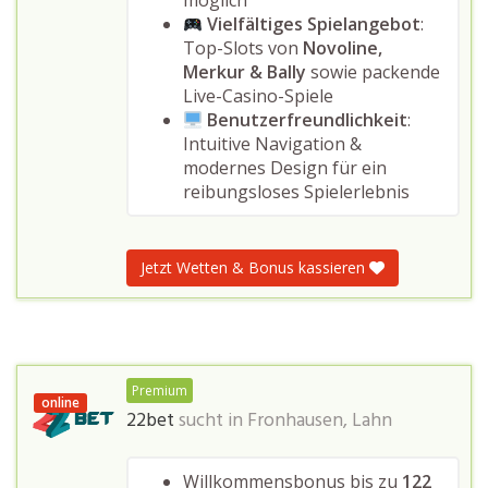
möglich
Vielfältiges Spielangebot
:
Top-Slots von
Novoline,
Merkur & Bally
sowie packende
Live-Casino-Spiele
Benutzerfreundlichkeit
:
Intuitive Navigation &
modernes Design für ein
reibungsloses Spielerlebnis
Jetzt Wetten & Bonus kassieren
Premium
online
22bet
sucht in
Fronhausen, Lahn
Willkommensbonus bis zu
122