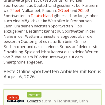
Gratiswette plus 150€ Wettbonus für Kunden
Sportwetten aus Deutschland geschenkt bei Partnern
wie
22bet
, Vulkanbet, Rabona,
GG.bet
und
20bet
!
Sportwetten in
Deutschland
gibt es schon lange, aber
auch eine Möglichkeit im Wettbüro in Fronhausen,
Lahn, um deinen nächsten Sportwetten Tipp
abzugeben? Bestimmt kannst du Sportwetten in der
Nähe in der Wettannahmestelle abgeben, aber die
besseren Quoten gibt es natürlich beim Online
Buchmacher und das mit einem Bonus auf deine erste
Einzahlung. Spielend leicht kannst du so deine Wetten
von Zuhause am PC oder unterwegs auf dem
Smartphone abgeben.
Beste Online Sportwetten Anbieter mit Bonus
August 6, 2026
Premium
online
Golazzo
sucht in
Fronhausen, Lahn