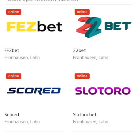
online
online
FEZbet
22bet
Fronhausen, Lahn
Fronhausen, Lahn
online
online
Scored
Slotoro.bet
Fronhausen, Lahn
Fronhausen, Lahn