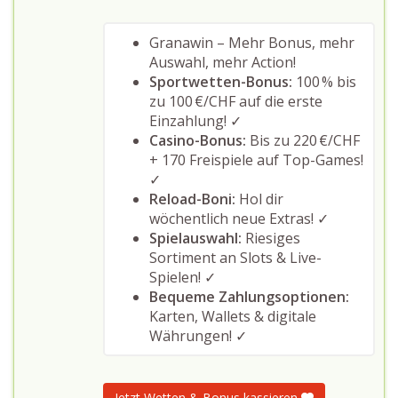
Granawin – Mehr Bonus, mehr
Auswahl, mehr Action!
Sportwetten-Bonus:
100 % bis
zu 100 €/CHF auf die erste
Einzahlung! ✓
Casino-Bonus:
Bis zu 220 €/CHF
+ 170 Freispiele auf Top-Games!
✓
Reload-Boni:
Hol dir
wöchentlich neue Extras! ✓
Spielauswahl:
Riesiges
Sortiment an Slots & Live-
Spielen! ✓
Bequeme Zahlungsoptionen:
Karten, Wallets & digitale
Währungen! ✓
Jetzt Wetten & Bonus kassieren