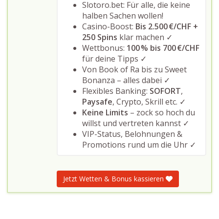
Slotoro.bet: Für alle, die keine
halben Sachen wollen!
Casino-Boost:
Bis 2.500 €/CHF +
250 Spins
klar machen ✓
Wettbonus:
100 % bis 700 €/CHF
für deine Tipps ✓
Von Book of Ra bis zu Sweet
Bonanza – alles dabei ✓
Flexibles Banking:
SOFORT
,
Paysafe
, Crypto, Skrill etc. ✓
Keine Limits
– zock so hoch du
willst und vertreten kannst ✓
VIP-Status, Belohnungen &
Promotions rund um die Uhr ✓
Jetzt Wetten & Bonus kassieren