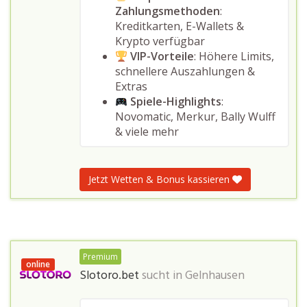
Zahlungsmethoden
:
Kreditkarten, E-Wallets &
Krypto verfügbar
VIP-Vorteile
: Höhere Limits,
schnellere Auszahlungen &
Extras
Spiele-Highlights
:
Novomatic, Merkur, Bally Wulff
& viele mehr
Jetzt Wetten & Bonus kassieren
Premium
online
Slotoro.bet
sucht in
Gelnhausen