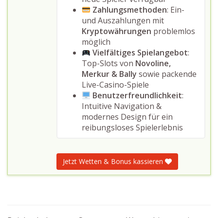
Zahlungsmethoden
: Ein-
und Auszahlungen mit
Kryptowährungen
problemlos
möglich
Vielfältiges Spielangebot
:
Top-Slots von
Novoline,
Merkur & Bally
sowie packende
Live-Casino-Spiele
Benutzerfreundlichkeit
:
Intuitive Navigation &
modernes Design für ein
reibungsloses Spielerlebnis
Jetzt Wetten & Bonus kassieren