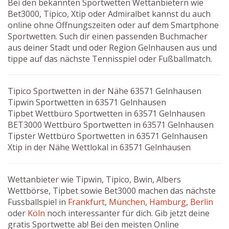
Bei den bekannten Sportwetten Wettanbietern wie
Bet3000, Tipico, Xtip oder Admiralbet kannst du auch
online ohne Öffnungszeiten oder auf dem Smartphone
Sportwetten. Such dir einen passenden Buchmacher
aus deiner Stadt und oder Region Gelnhausen aus und
tippe auf das nächste Tennisspiel oder Fußballmatch.
Tipico Sportwetten in der Nähe 63571 Gelnhausen
Tipwin Sportwetten in 63571 Gelnhausen
Tipbet Wettbüro Sportwetten in 63571 Gelnhausen
BET3000 Wettbüro Sportwetten in 63571 Gelnhausen
Tipster Wettbüro Sportwetten in 63571 Gelnhausen
Xtip in der Nähe Wettlokal in 63571 Gelnhausen
Wettanbieter wie Tipwin, Tipico, Bwin, Albers
Wettbörse, Tipbet sowie Bet3000 machen das nächste
Fussballspiel in
Frankfurt
,
München
,
Hamburg
,
Berlin
oder
Köln
noch interessanter für dich. Gib jetzt deine
gratis Sportwette ab! Bei den meisten Online