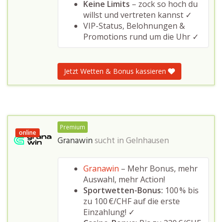
Keine Limits
– zock so hoch du
willst und vertreten kannst ✓
VIP-Status, Belohnungen &
Promotions rund um die Uhr ✓
Jetzt Wetten & Bonus kassieren
Premium
online
Granawin
sucht in
Gelnhausen
Granawin
– Mehr Bonus, mehr
Auswahl, mehr Action!
Sportwetten-Bonus:
100 % bis
zu 100 €/CHF auf die erste
Einzahlung! ✓