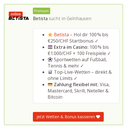
Premium
online
Betista
sucht in
Gelnhausen
Betista
– Hol dir 100 % bis
€250/CHF Startbonus ✓
Extra im Casino:
100 % bis
€1.000/CHF + 100 Freispiele ✓
Sportwetten auf Fußball,
Tennis & mehr ✓
Top-Live-Wetten – direkt &
ohne Limits ✓
Zahlung flexibel mit:
Visa,
Mastercard, Skrill, Neteller &
Bitcoin
Jetzt Wetten & Bonus kassieren