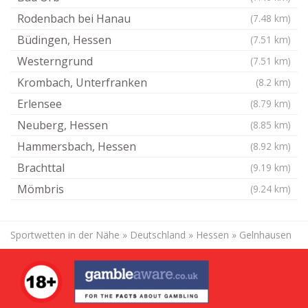
Rodenbach bei Hanau
(7.48 km)
Büdingen, Hessen
(7.51 km)
Westerngrund
(7.51 km)
Krombach, Unterfranken
(8.2 km)
Erlensee
(8.79 km)
Neuberg, Hessen
(8.85 km)
Hammersbach, Hessen
(8.92 km)
Brachttal
(9.19 km)
Mömbris
(9.24 km)
Sportwetten in der Nähe
»
Deutschland
»
Hessen
»
Gelnhausen