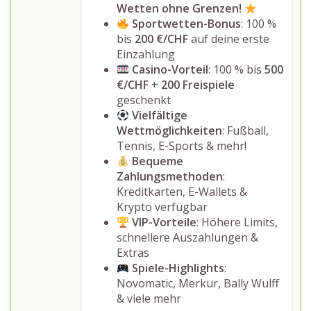
Wetten ohne Grenzen!
Sportwetten-Bonus
: 100 %
bis
200 €/CHF
auf deine erste
Einzahlung
Casino-Vorteil
: 100 % bis
500
€/CHF
+
200 Freispiele
geschenkt
Vielfältige
Wettmöglichkeiten
: Fußball,
Tennis, E-Sports & mehr!
Bequeme
Zahlungsmethoden
:
Kreditkarten, E-Wallets &
Krypto verfügbar
VIP-Vorteile
: Höhere Limits,
schnellere Auszahlungen &
Extras
Spiele-Highlights
:
Novomatic, Merkur, Bally Wulff
& viele mehr