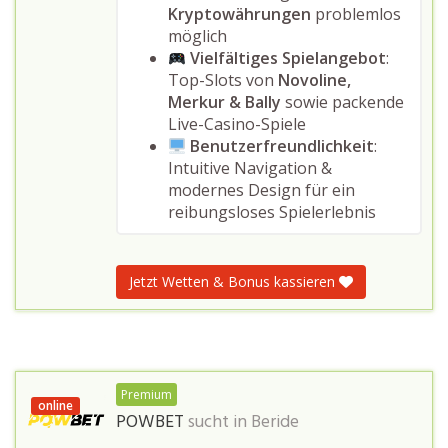
Kryptowährungen
problemlos
möglich
Vielfältiges Spielangebot
:
Top-Slots von
Novoline,
Merkur & Bally
sowie packende
Live-Casino-Spiele
Benutzerfreundlichkeit
:
Intuitive Navigation &
modernes Design für ein
reibungsloses Spielerlebnis
Jetzt Wetten & Bonus kassieren
Premium
online
POWBET
sucht in
Beride