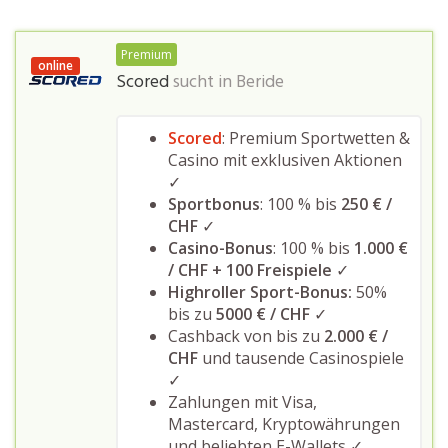
Premium
online
Scored
sucht in
Beride
Scored
: Premium Sportwetten &
Casino mit exklusiven Aktionen
✓
Sportbonus
: 100 % bis
250 € /
CHF
✓
Casino-Bonus
: 100 % bis
1.000 €
/ CHF + 100 Freispiele
✓
Highroller Sport-Bonus:
50%
bis zu
5000 € / CHF
✓
Cashback von bis zu
2.000 € /
CHF
und tausende Casinospiele
✓
Zahlungen mit Visa,
Mastercard, Kryptowährungen
und beliebten E-Wallets ✓