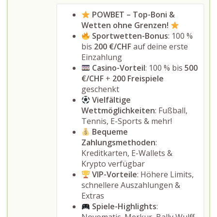
POWBET – Top-Boni &
Wetten ohne Grenzen!
Sportwetten-Bonus
: 100 %
bis
200 €/CHF
auf deine erste
Einzahlung
Casino-Vorteil
: 100 % bis
500
€/CHF
+
200 Freispiele
geschenkt
Vielfältige
Wettmöglichkeiten
: Fußball,
Tennis, E-Sports & mehr!
Bequeme
Zahlungsmethoden
:
Kreditkarten, E-Wallets &
Krypto verfügbar
VIP-Vorteile
: Höhere Limits,
schnellere Auszahlungen &
Extras
Spiele-Highlights
: