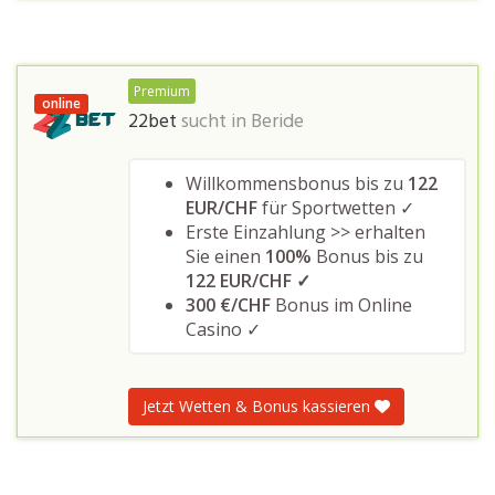
Premium
online
22bet
sucht in
Beride
Willkommensbonus bis zu
122
EUR/CHF
für Sportwetten ✓
Erste Einzahlung >> erhalten
Sie einen
100%
Bonus bis zu
122 EUR/CHF ✓
300 €/CHF
Bonus im Online
Casino ✓
Jetzt Wetten & Bonus kassieren