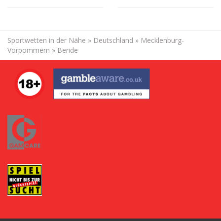
Sportwetten in der Nähe
»
Deutschland
»
Mecklenburg-
Vorpommern
»
Beride