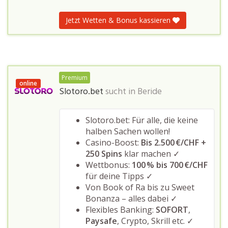
Jetzt Wetten & Bonus kassieren
Premium
online
Slotoro.bet
sucht in
Beride
Slotoro.bet: Für alle, die keine
halben Sachen wollen!
Casino-Boost:
Bis 2.500 €/CHF +
250 Spins
klar machen ✓
Wettbonus:
100 % bis 700 €/CHF
für deine Tipps ✓
Von Book of Ra bis zu Sweet
Bonanza – alles dabei ✓
Flexibles Banking:
SOFORT
,
Paysafe
, Crypto, Skrill etc. ✓