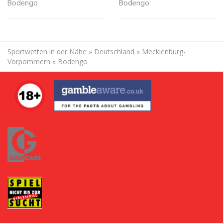
Bodengo
Bodengo
Sportwetten in der Nähe
»
Deutschland
»
Mecklenburg-
Vorpommern
»
Bodengo