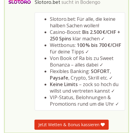
Slotoro.bet
sucht in
Bodengo
Slotoro.bet: Für alle, die keine
halben Sachen wollen!
Casino-Boost:
Bis 2.500 €/CHF +
250 Spins
klar machen ✓
Wettbonus:
100 % bis 700 €/CHF
für deine Tipps ✓
Von Book of Ra bis zu Sweet
Bonanza – alles dabei ✓
Flexibles Banking:
SOFORT
,
Paysafe
, Crypto, Skrill etc. ✓
Keine Limits
– zock so hoch du
willst und vertreten kannst ✓
VIP-Status, Belohnungen &
Promotions rund um die Uhr ✓
Jetzt Wetten & Bonus kassieren