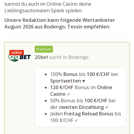
kannst du auch im Online Casino deine
Lieblingsautomaten Spiele spielen.
Unsere Redaktion kann folgende Wettanbieter
August 2026 aus Bodengo, Tessin empfehlen:
Premium
online
20bet
sucht in
Bodengo
100%
Bonus
bis
100 €/CHF
bei
Sportwetten
♥
120 €/CHF
Bonus im
Online
Casino
✓
50% Bonus bis
100 €/CHF
bei
der
zweiten Einzahlung
✓
Jeden
Freitag Reload Bonus
bis
100 €/CHF ✓