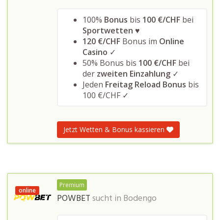
100%
Bonus
bis
100 €/CHF
bei
Sportwetten
♥
120 €/CHF
Bonus im
Online
Casino
✓
50% Bonus bis
100 €/CHF
bei
der
zweiten Einzahlung
✓
Jeden
Freitag Reload Bonus
bis
100 €/CHF ✓
Jetzt Wetten & Bonus kassieren
Premium
online
POWBET
sucht in
Bodengo