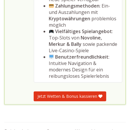
Zahlungsmethoden
: Ein-
und Auszahlungen mit
Kryptowährungen
problemlos
möglich
Vielfältiges Spielangebot
:
Top-Slots von
Novoline,
Merkur & Bally
sowie packende
Live-Casino-Spiele
Benutzerfreundlichkeit
:
Intuitive Navigation &
modernes Design für ein
reibungsloses Spielerlebnis
Jetzt Wetten & Bonus kassieren