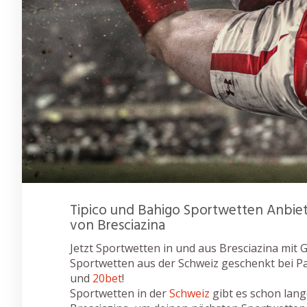
Tipico und Bahigo Sportwetten Anbiete
von Bresciazina
Jetzt Sportwetten in und aus Bresciazina mi
Sportwetten aus der Schweiz geschenkt bei P
und
20bet
!
Sportwetten in der
Schweiz
gibt es schon lang