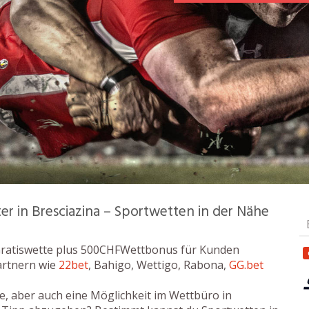
r in Bresciazina – Sportwetten in der Nähe
t Gratiswette plus 500CHFWettbonus für Kunden
artnern wie
22bet
, Bahigo, Wettigo, Rabona,
GG.bet
e, aber auch eine Möglichkeit im Wettbüro in