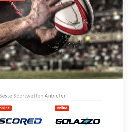
Beste Sportwetten Anbieter:
online
online