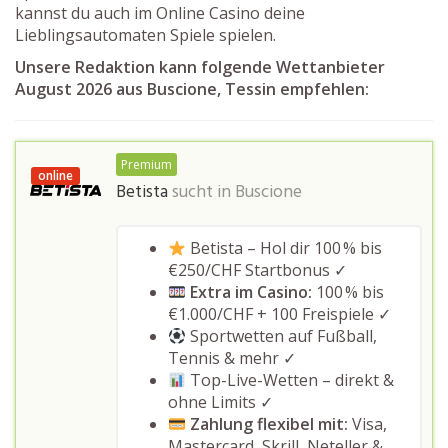
kannst du auch im Online Casino deine
Lieblingsautomaten Spiele spielen.
Unsere Redaktion kann folgende Wettanbieter
August 2026 aus Buscione, Tessin empfehlen:
Premium
online
Betista
sucht in
Buscione
Betista – Hol dir 100 % bis
€250/CHF Startbonus ✓
Extra im Casino:
100 % bis
€1.000/CHF + 100 Freispiele ✓
Sportwetten auf Fußball,
Tennis & mehr ✓
Top-Live-Wetten – direkt &
ohne Limits ✓
Zahlung flexibel mit:
Visa,
Mastercard, Skrill, Neteller &