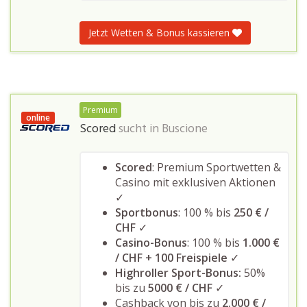
Jetzt Wetten & Bonus kassieren
Premium
online
Scored
sucht in
Buscione
Scored
: Premium Sportwetten &
Casino mit exklusiven Aktionen
✓
Sportbonus
: 100 % bis
250 € /
CHF
✓
Casino-Bonus
: 100 % bis
1.000 €
/ CHF + 100 Freispiele
✓
Highroller Sport-Bonus:
50%
bis zu
5000 € / CHF
✓
Cashback von bis zu
2.000 € /