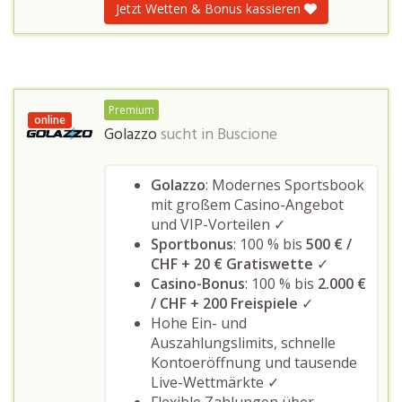
Jetzt Wetten & Bonus kassieren
Premium
online
Golazzo
sucht in
Buscione
Golazzo
: Modernes Sportsbook
mit großem Casino-Angebot
und VIP-Vorteilen ✓
Sportbonus
: 100 % bis
500 € /
CHF + 20 € Gratiswette
✓
Casino-Bonus
: 100 % bis
2.000 €
/ CHF + 200 Freispiele
✓
Hohe Ein- und
Auszahlungslimits, schnelle
Kontoeröffnung und tausende
Live-Wettmärkte ✓