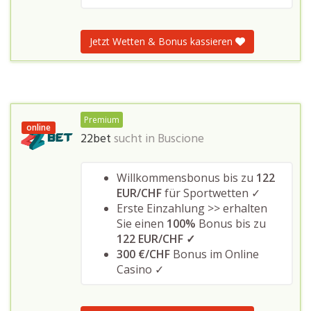
Jetzt Wetten & Bonus kassieren
Premium
online
22bet
sucht in
Buscione
Willkommensbonus bis zu
122
EUR/CHF
für Sportwetten ✓
Erste Einzahlung >> erhalten
Sie einen
100%
Bonus bis zu
122 EUR/CHF ✓
300 €/CHF
Bonus im Online
Casino ✓