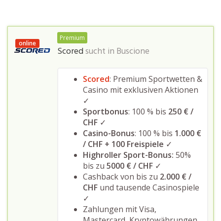
Premium
online
Scored
sucht in
Buscione
Scored
: Premium Sportwetten &
Casino mit exklusiven Aktionen
✓
Sportbonus
: 100 % bis
250 € /
CHF
✓
Casino-Bonus
: 100 % bis
1.000 €
/ CHF + 100 Freispiele
✓
Highroller Sport-Bonus:
50%
bis zu
5000 € / CHF
✓
Cashback von bis zu
2.000 € /
CHF
und tausende Casinospiele
✓
Zahlungen mit Visa,
Mastercard, Kryptowährungen