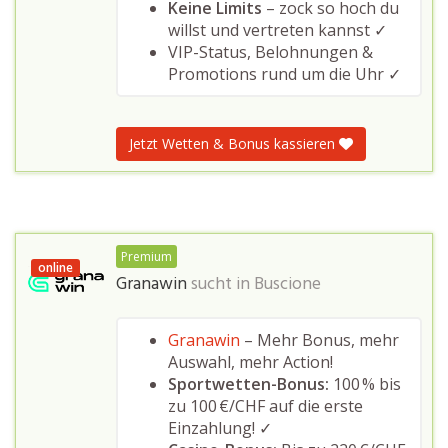
Keine Limits
– zock so hoch du
willst und vertreten kannst ✓
VIP-Status, Belohnungen &
Promotions rund um die Uhr ✓
Jetzt Wetten & Bonus kassieren
Premium
online
Granawin
sucht in
Buscione
Granawin
– Mehr Bonus, mehr
Auswahl, mehr Action!
Sportwetten-Bonus:
100 % bis
zu 100 €/CHF auf die erste
Einzahlung! ✓