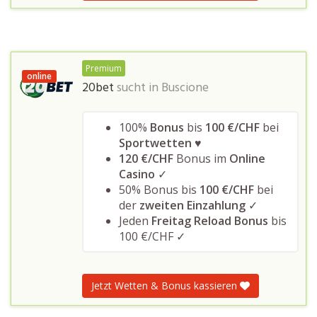
Premium
online
20bet
sucht in
Buscione
100%
Bonus
bis
100 €/CHF
bei
Sportwetten
♥
120 €/CHF
Bonus im
Online
Casino
✓
50% Bonus bis
100 €/CHF
bei
der
zweiten Einzahlung
✓
Jeden
Freitag Reload Bonus
bis
100 €/CHF ✓
Jetzt Wetten & Bonus kassieren