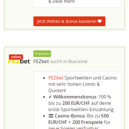
& viele mehr
Jetzt Wetten & Bonus kassieren
Premium
online
FEZbet
sucht in
Buscione
FEZbet
Sportwetten und Casino
mit sehr hohen Limits &
Quoten!
✔
Willkommensbonus
: 100 %
bis zu
200 EUR/CHF
auf deine
erste Sportwetten-Einzahlung
Casino-Bonus
: Bis zu
500
EUR/CHF
+
200 Freispiele
für
neue Spieler verfügbar