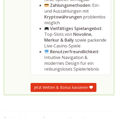
Zahlungsmethoden
: Ein-
und Auszahlungen mit
Kryptowährungen
problemlos
möglich
Vielfältiges Spielangebot
:
Top-Slots von
Novoline,
Merkur & Bally
sowie packende
Live-Casino-Spiele
Benutzerfreundlichkeit
:
Intuitive Navigation &
modernes Design für ein
reibungsloses Spielerlebnis
Jetzt Wetten & Bonus kassieren