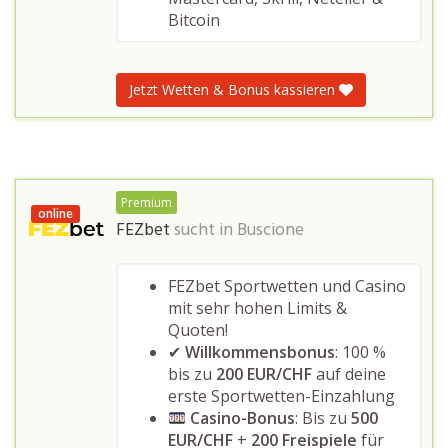
Bitcoin
Jetzt Wetten & Bonus kassieren
Premium
online
FEZbet
sucht in
Buscione
FEZbet Sportwetten und Casino
mit sehr hohen Limits &
Quoten!
✔
Willkommensbonus
: 100 %
bis zu
200 EUR/CHF
auf deine
erste Sportwetten-Einzahlung
Casino-Bonus
: Bis zu
500
EUR/CHF
+
200 Freispiele
für