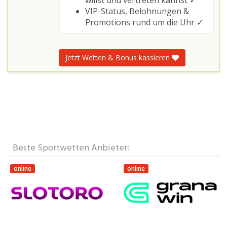
willst und vertreten kannst ✓
VIP-Status, Belohnungen &
Promotions rund um die Uhr ✓
Jetzt Wetten & Bonus kassieren
Beste Sportwetten Anbieter:
online
online