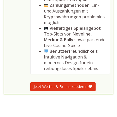
Zahlungsmethoden
: Ein-
und Auszahlungen mit
Kryptowährungen
problemlos
möglich
Vielfältiges Spielangebot
:
Top-Slots von
Novoline,
Merkur & Bally
sowie packende
Live-Casino-Spiele
Benutzerfreundlichkeit
:
Intuitive Navigation &
modernes Design für ein
reibungsloses Spielerlebnis
Jetzt Wetten & Bonus kassieren