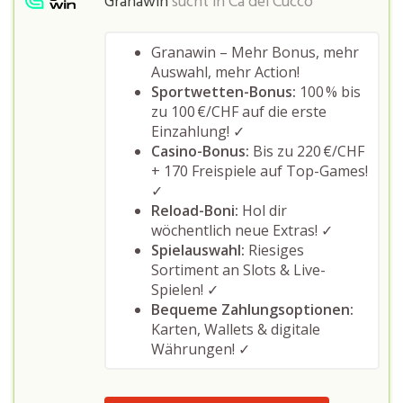
Granawin
sucht in
Ca del Cucco
Granawin – Mehr Bonus, mehr
Auswahl, mehr Action!
Sportwetten-Bonus:
100 % bis
zu 100 €/CHF auf die erste
Einzahlung! ✓
Casino-Bonus:
Bis zu 220 €/CHF
+ 170 Freispiele auf Top-Games!
✓
Reload-Boni:
Hol dir
wöchentlich neue Extras! ✓
Spielauswahl:
Riesiges
Sortiment an Slots & Live-
Spielen! ✓
Bequeme Zahlungsoptionen:
Karten, Wallets & digitale
Währungen! ✓