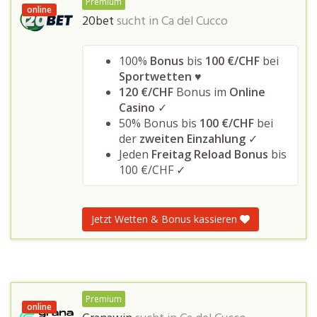
Premium
online
20bet
sucht in
Ca del Cucco
100%
Bonus
bis
100 €/CHF
bei
Sportwetten
♥
120 €/CHF
Bonus im
Online
Casino
✓
50% Bonus bis
100 €/CHF
bei
der
zweiten Einzahlung
✓
Jeden
Freitag Reload Bonus
bis
100 €/CHF ✓
Jetzt Wetten & Bonus kassieren
Premium
online