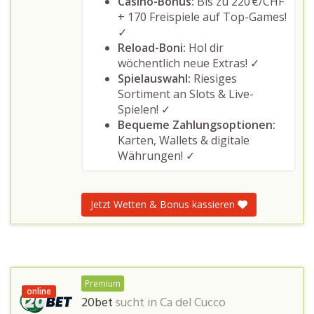
Casino-Bonus:
Bis zu 220 €/CHF
+ 170 Freispiele auf Top-Games!
✓
Reload-Boni:
Hol dir
wöchentlich neue Extras! ✓
Spielauswahl:
Riesiges
Sortiment an Slots & Live-
Spielen! ✓
Bequeme Zahlungsoptionen:
Karten, Wallets & digitale
Währungen! ✓
Jetzt Wetten & Bonus kassieren
Premium
online
20bet
sucht in
Ca del Cucco