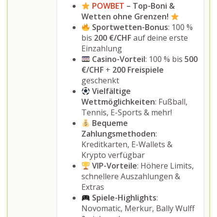
POWBET
– Top-Boni &
Wetten ohne Grenzen!
Sportwetten-Bonus
: 100 %
bis
200 €/CHF
auf deine erste
Einzahlung
Casino-Vorteil
: 100 % bis
500
€/CHF
+
200 Freispiele
geschenkt
Vielfältige
Wettmöglichkeiten
: Fußball,
Tennis, E-Sports & mehr!
Bequeme
Zahlungsmethoden
:
Kreditkarten, E-Wallets &
Krypto verfügbar
VIP-Vorteile
: Höhere Limits,
schnellere Auszahlungen &
Extras
Spiele-Highlights
:
Novomatic, Merkur, Bally Wulff