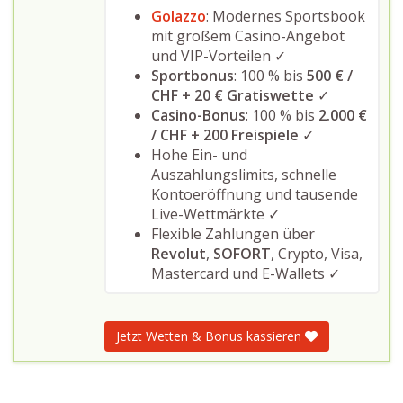
Golazzo
: Modernes Sportsbook
mit großem Casino-Angebot
und VIP-Vorteilen ✓
Sportbonus
: 100 % bis
500 € /
CHF + 20 € Gratiswette
✓
Casino-Bonus
: 100 % bis
2.000 €
/ CHF + 200 Freispiele
✓
Hohe Ein- und
Auszahlungslimits, schnelle
Kontoeröffnung und tausende
Live-Wettmärkte ✓
Flexible Zahlungen über
Revolut
,
SOFORT
, Crypto, Visa,
Mastercard und E-Wallets ✓
Jetzt Wetten & Bonus kassieren