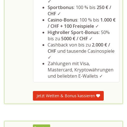
✓
Sportbonus
: 100 % bis
250 € /
CHF
✓
Casino-Bonus
: 100 % bis
1.000 €
/ CHF + 100 Freispiele
✓
Highroller Sport-Bonus:
50%
bis zu
5000 € / CHF
✓
Cashback von bis zu
2.000 € /
CHF
und tausende Casinospiele
✓
Zahlungen mit Visa,
Mastercard, Kryptowährungen
und beliebten E-Wallets ✓
Jetzt Wetten & Bonus kassieren