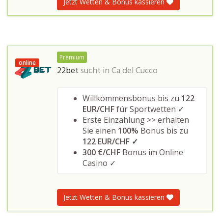
Jetzt Wetten & Bonus kassieren
Premium
online
22bet
sucht in
Ca del Cucco
Willkommensbonus bis zu
122
EUR/CHF
für Sportwetten ✓
Erste Einzahlung >> erhalten
Sie einen
100%
Bonus bis zu
122 EUR/CHF ✓
300 €/CHF
Bonus im Online
Casino ✓
Jetzt Wetten & Bonus kassieren