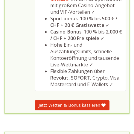
mit großem Casino-Angebot
und VIP-Vorteilen ✓
Sportbonus
: 100 % bis
500 € /
CHF + 20 € Gratiswette
✓
Casino-Bonus
: 100 % bis
2.000 €
/ CHF + 200 Freispiele
✓
Hohe Ein- und
Auszahlungslimits, schnelle
Kontoeröffnung und tausende
Live-Wettmärkte ✓
Flexible Zahlungen über
Revolut
,
SOFORT
, Crypto, Visa,
Mastercard und E-Wallets ✓
Jetzt Wetten & Bonus kassieren