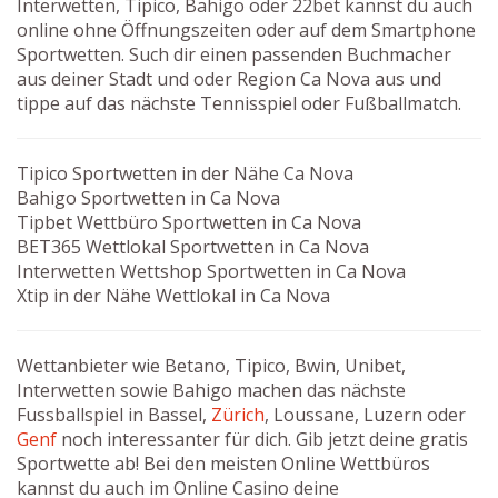
Interwetten, Tipico, Bahigo oder 22bet kannst du auch
online ohne Öffnungszeiten oder auf dem Smartphone
Sportwetten. Such dir einen passenden Buchmacher
aus deiner Stadt und oder Region Ca Nova aus und
tippe auf das nächste Tennisspiel oder Fußballmatch.
Tipico Sportwetten in der Nähe Ca Nova
Bahigo Sportwetten in Ca Nova
Tipbet Wettbüro Sportwetten in Ca Nova
BET365 Wettlokal Sportwetten in Ca Nova
Interwetten Wettshop Sportwetten in Ca Nova
Xtip in der Nähe Wettlokal in Ca Nova
Wettanbieter wie Betano, Tipico, Bwin, Unibet,
Interwetten sowie Bahigo machen das nächste
Fussballspiel in Bassel,
Zürich
, Loussane, Luzern oder
Genf
noch interessanter für dich. Gib jetzt deine gratis
Sportwette ab! Bei den meisten Online Wettbüros
kannst du auch im Online Casino deine