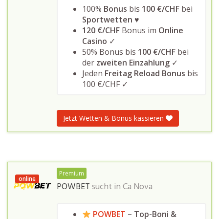
100%
Bonus
bis
100 €/CHF
bei
Sportwetten
♥
120 €/CHF
Bonus im
Online
Casino
✓
50% Bonus bis
100 €/CHF
bei
der
zweiten Einzahlung
✓
Jeden
Freitag Reload Bonus
bis
100 €/CHF ✓
Jetzt Wetten & Bonus kassieren
Premium
online
POWBET
sucht in
Ca Nova
POWBET
– Top-Boni &