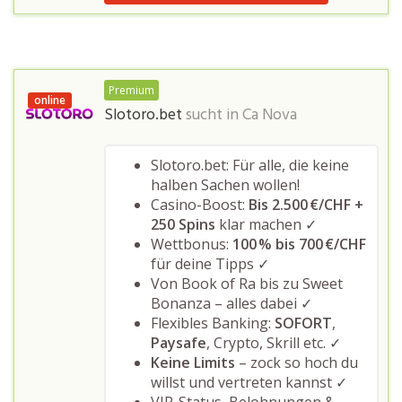
Premium
online
Slotoro.bet
sucht in
Ca Nova
Slotoro.bet: Für alle, die keine
halben Sachen wollen!
Casino-Boost:
Bis 2.500 €/CHF +
250 Spins
klar machen ✓
Wettbonus:
100 % bis 700 €/CHF
für deine Tipps ✓
Von Book of Ra bis zu Sweet
Bonanza – alles dabei ✓
Flexibles Banking:
SOFORT
,
Paysafe
, Crypto, Skrill etc. ✓
Keine Limits
– zock so hoch du
willst und vertreten kannst ✓