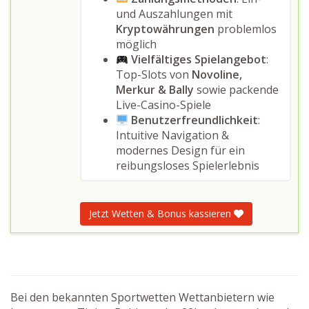
und Auszahlungen mit
Kryptowährungen
problemlos
möglich
Vielfältiges Spielangebot
:
Top-Slots von
Novoline,
Merkur & Bally
sowie packende
Live-Casino-Spiele
Benutzerfreundlichkeit
:
Intuitive Navigation &
modernes Design für ein
reibungsloses Spielerlebnis
Jetzt Wetten & Bonus kassieren
Bei den bekannten Sportwetten Wettanbietern wie