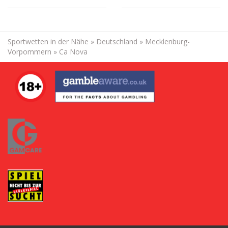
Sportwetten in der Nähe
»
Deutschland
»
Mecklenburg-
Vorpommern
»
Ca Nova