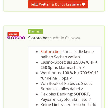
Jetzt Wetten & Bonus kassieren
Premium
online
Slotoro.bet
sucht in
Ca Nova
Slotoro.bet
: Für alle, die keine
halben Sachen wollen!
Casino-Boost:
Bis 2.500 €/CHF +
250 Spins
klar machen ✓
Wettbonus:
100 % bis 700 €/CHF
für deine Tipps ✓
Von Book of Ra bis zu Sweet
Bonanza – alles dabei ✓
Flexibles Banking:
SOFORT
,
Paysafe
, Crypto, Skrill etc. ✓
Keine Limits
– zock so hoch du