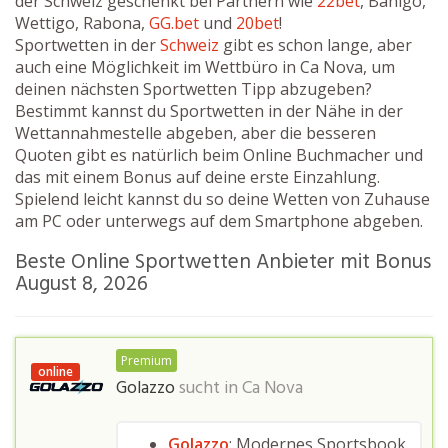
der Schweiz geschenkt bei Partnern wie
22bet
, Bahigo,
Wettigo, Rabona,
GG.bet
und
20bet
!
Sportwetten in der
Schweiz
gibt es schon lange, aber
auch eine Möglichkeit im Wettbüro in Ca Nova, um
deinen nächsten Sportwetten Tipp abzugeben?
Bestimmt kannst du Sportwetten in der Nähe in der
Wettannahmestelle abgeben, aber die besseren
Quoten gibt es natürlich beim Online Buchmacher und
das mit einem Bonus auf deine erste Einzahlung.
Spielend leicht kannst du so deine Wetten von Zuhause
am PC oder unterwegs auf dem Smartphone abgeben.
Beste Online Sportwetten Anbieter mit Bonus
August 8, 2026
Premium
online
Golazzo
sucht in
Ca Nova
Golazzo
: Modernes Sportsbook