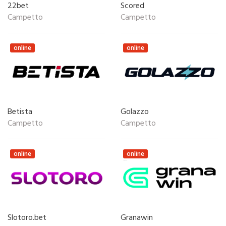
22bet
Scored
Campetto
Campetto
online
online
Betista
Golazzo
Campetto
Campetto
online
online
Slotoro.bet
Granawin