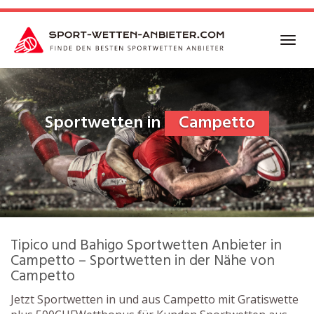
Skip to main content
Togg
Sportwetten in
Campetto
Tipico und Bahigo Sportwetten Anbieter in
Campetto – Sportwetten in der Nähe von
Campetto
Jetzt Sportwetten in und aus Campetto mit Gratiswette