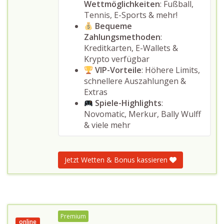
Wettmöglichkeiten
: Fußball,
Tennis, E-Sports & mehr!
Bequeme
Zahlungsmethoden
:
Kreditkarten, E-Wallets &
Krypto verfügbar
VIP-Vorteile
: Höhere Limits,
schnellere Auszahlungen &
Extras
Spiele-Highlights
:
Novomatic, Merkur, Bally Wulff
& viele mehr
Jetzt Wetten & Bonus kassieren
Premium
online