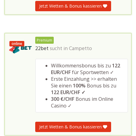
Jetzt Wetten & Bonus kassieren
Premium
online
22bet
sucht in
Campetto
Willkommensbonus bis zu
122
EUR/CHF
für Sportwetten ✓
Erste Einzahlung >> erhalten
Sie einen
100%
Bonus bis zu
122 EUR/CHF ✓
300 €/CHF
Bonus im Online
Casino ✓
Jetzt Wetten & Bonus kassieren