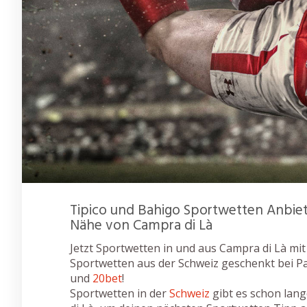
Tipico und Bahigo Sportwetten Anbiete
Nähe von Campra di Là
Jetzt Sportwetten in und aus Campra di Là m
Sportwetten aus der Schweiz geschenkt bei P
und
20bet
!
Sportwetten in der
Schweiz
gibt es schon lang