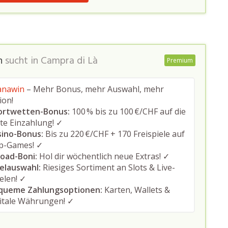
n
sucht in
Campra di Là
Premium
anawin
– Mehr Bonus, mehr Auswahl, mehr
ion!
ortwetten-Bonus:
100 % bis zu 100 €/CHF auf die
te Einzahlung! ✓
sino-Bonus:
Bis zu 220 €/CHF + 170 Freispiele auf
p-Games! ✓
load-Boni:
Hol dir wöchentlich neue Extras! ✓
elauswahl:
Riesiges Sortiment an Slots & Live-
elen! ✓
queme Zahlungsoptionen:
Karten, Wallets &
gitale Währungen! ✓