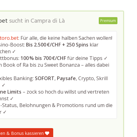
bet
sucht in
Campra di Là
Premium
toro.bet
: Für alle, die keine halben Sachen wollen!
sino-Boost:
Bis 2.500 €/CHF + 250 Spins
klar
chen ✓
ttbonus:
100 % bis 700 €/CHF
für deine Tipps ✓
 Book of Ra bis zu Sweet Bonanza – alles dabei
xibles Banking:
SOFORT
,
Paysafe
, Crypto, Skrill
. ✓
ne Limits
– zock so hoch du willst und vertreten
nnst ✓
P-Status, Belohnungen & Promotions rund um die
r ✓
ten & Bonus kassieren