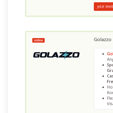
Jetzt Wet
Golazzo
online
Go
An
Sp
Gr
Ca
Fre
Hoh
Ko
Fl
Vis