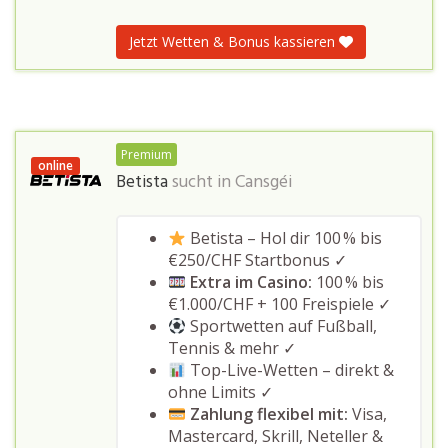
Jetzt Wetten & Bonus kassieren
Premium
online
Betista
sucht in
Cansgéi
Betista – Hol dir 100 % bis
€250/CHF Startbonus ✓
Extra im Casino:
100 % bis
€1.000/CHF + 100 Freispiele ✓
Sportwetten auf Fußball,
Tennis & mehr ✓
Top-Live-Wetten – direkt &
ohne Limits ✓
Zahlung flexibel mit:
Visa,
Mastercard, Skrill, Neteller &