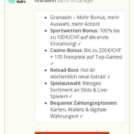
Granawin
sucht in
Cansgéi
Granawin – Mehr Bonus, mehr
Auswahl, mehr Action!
Sportwetten-Bonus:
100 % bis
zu 100 €/CHF auf die erste
Einzahlung! ✓
Casino-Bonus:
Bis zu 220 €/CHF
+ 170 Freispiele auf Top-Games!
✓
Reload-Boni:
Hol dir
wöchentlich neue Extras! ✓
Spielauswahl:
Riesiges
Sortiment an Slots & Live-
Spielen! ✓
Bequeme Zahlungsoptionen:
Karten, Wallets & digitale
Währungen! ✓