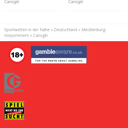
Cansgéi
Cansgéi
Sportwetten in der Nähe
»
Deutschland
»
Mecklenburg-
Vorpommern
»
Cansgéi