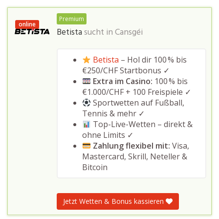
Premium
online
Betista
sucht in
Cansgéi
Betista
– Hol dir 100 % bis
€250/CHF Startbonus ✓
Extra im Casino:
100 % bis
€1.000/CHF + 100 Freispiele ✓
Sportwetten auf Fußball,
Tennis & mehr ✓
Top-Live-Wetten – direkt &
ohne Limits ✓
Zahlung flexibel mit:
Visa,
Mastercard, Skrill, Neteller &
Bitcoin
Jetzt Wetten & Bonus kassieren