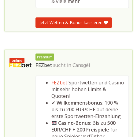
& viele mehr
Jetzt Wetten & Bonus kassieren
Premium
online
FEZbet
sucht in
Cansgéi
FEZbet
Sportwetten und Casino
mit sehr hohen Limits &
Quoten!
✔
Willkommensbonus
: 100 %
bis zu
200 EUR/CHF
auf deine
erste Sportwetten-Einzahlung
Casino-Bonus
: Bis zu
500
EUR/CHF
+
200 Freispiele
für
neue Spieler verfügbar