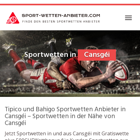
Skip to main content
Togg
Sportwetten in
Cansgéi
Tipico und Bahigo Sportwetten Anbieter in
Cansgéi – Sportwetten in der Nähe von
Cansgéi
Jetzt Sportwetten in und aus Cansgéi mit Gratiswette