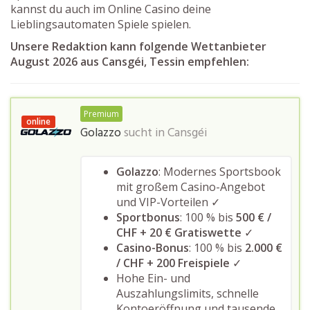
kannst du auch im Online Casino deine
Lieblingsautomaten Spiele spielen.
Unsere Redaktion kann folgende Wettanbieter
August 2026 aus Cansgéi, Tessin empfehlen:
Premium
online
Golazzo
sucht in
Cansgéi
Golazzo
: Modernes Sportsbook
mit großem Casino-Angebot
und VIP-Vorteilen ✓
Sportbonus
: 100 % bis
500 € /
CHF + 20 € Gratiswette
✓
Casino-Bonus
: 100 % bis
2.000 €
/ CHF + 200 Freispiele
✓
Hohe Ein- und
Auszahlungslimits, schnelle
Kontoeröffnung und tausende