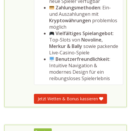
neue Spieler verfügbar
Zahlungsmethoden
: Ein-
und Auszahlungen mit
Kryptowährungen
problemlos
möglich
Vielfältiges Spielangebot
:
Top-Slots von
Novoline,
Merkur & Bally
sowie packende
Live-Casino-Spiele
Benutzerfreundlichkeit
:
Intuitive Navigation &
modernes Design für ein
reibungsloses Spielerlebnis
Jetzt Wetten & Bonus kassieren