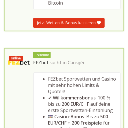
Bitcoin
Jetzt Wetten & Bonus kassieren
Premium
online
FEZbet
sucht in
Cansgéi
FEZbet Sportwetten und Casino
mit sehr hohen Limits &
Quoten!
✔
Willkommensbonus
: 100 %
bis zu
200 EUR/CHF
auf deine
erste Sportwetten-Einzahlung
Casino-Bonus
: Bis zu
500
EUR/CHF
+
200 Freispiele
für