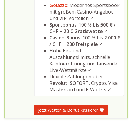
Golazzo
: Modernes Sportsbook
mit großem Casino-Angebot
und VIP-Vorteilen ✓
Sportbonus
: 100 % bis
500 € /
CHF + 20 € Gratiswette
✓
Casino-Bonus
: 100 % bis
2.000 €
/ CHF + 200 Freispiele
✓
Hohe Ein- und
Auszahlungslimits, schnelle
Kontoeröffnung und tausende
Live-Wettmärkte ✓
Flexible Zahlungen über
Revolut
,
SOFORT
, Crypto, Visa,
Mastercard und E-Wallets ✓
Jetzt Wetten & Bonus kassieren