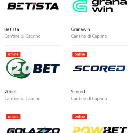
Betista
Granawin
Cantine di Caprino
Cantine di Caprino
online
online
20bet
Scored
Cantine di Caprino
Cantine di Caprino
online
online