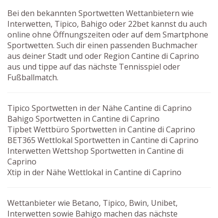
Bei den bekannten Sportwetten Wettanbietern wie
Interwetten, Tipico, Bahigo oder 22bet kannst du auch
online ohne Öffnungszeiten oder auf dem Smartphone
Sportwetten. Such dir einen passenden Buchmacher
aus deiner Stadt und oder Region Cantine di Caprino
aus und tippe auf das nächste Tennisspiel oder
Fußballmatch.
Tipico Sportwetten in der Nähe Cantine di Caprino
Bahigo Sportwetten in Cantine di Caprino
Tipbet Wettbüro Sportwetten in Cantine di Caprino
BET365 Wettlokal Sportwetten in Cantine di Caprino
Interwetten Wettshop Sportwetten in Cantine di
Caprino
Xtip in der Nähe Wettlokal in Cantine di Caprino
Wettanbieter wie Betano, Tipico, Bwin, Unibet,
Interwetten sowie Bahigo machen das nächste