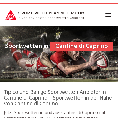
Skip to main content
Togg
Sportwetten in
Cantine di Caprino
Tipico und Bahigo Sportwetten Anbieter in
Cantine di Caprino – Sportwetten in der Nähe
von Cantine di Caprino
Jetzt Sportwetten in und aus Cantine di Caprino mit