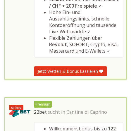
/ CHF + 200 Freispiele
✓
Hohe Ein- und
Auszahlungslimits, schnelle
Kontoeröffnung und tausende
Live-Wettmärkte ✓
Flexible Zahlungen über
Revolut
,
SOFORT
, Crypto, Visa,
Mastercard und E-Wallets ✓
Jetzt Wetten & Bonus kassieren
Premium
online
22bet
sucht in
Cantine di Caprino
Willkommensbonus bis zu
122