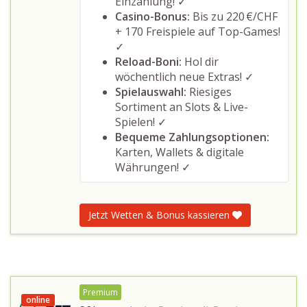
Einzahlung! ✓
Casino-Bonus:
Bis zu 220 €/CHF
+ 170 Freispiele auf Top-Games!
✓
Reload-Boni:
Hol dir
wöchentlich neue Extras! ✓
Spielauswahl:
Riesiges
Sortiment an Slots & Live-
Spielen! ✓
Bequeme Zahlungsoptionen:
Karten, Wallets & digitale
Währungen! ✓
Jetzt Wetten & Bonus kassieren
Premium
online