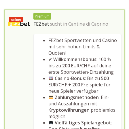
Premium
online
FEZbet
sucht in
Cantine di Caprino
FEZbet Sportwetten und Casino
mit sehr hohen Limits &
Quoten!
✔
Willkommensbonus
: 100 %
bis zu
200 EUR/CHF
auf deine
erste Sportwetten-Einzahlung
Casino-Bonus
: Bis zu
500
EUR/CHF
+
200 Freispiele
für
neue Spieler verfügbar
Zahlungsmethoden
: Ein-
und Auszahlungen mit
Kryptowährungen
problemlos
möglich
Vielfältiges Spielangebot
: