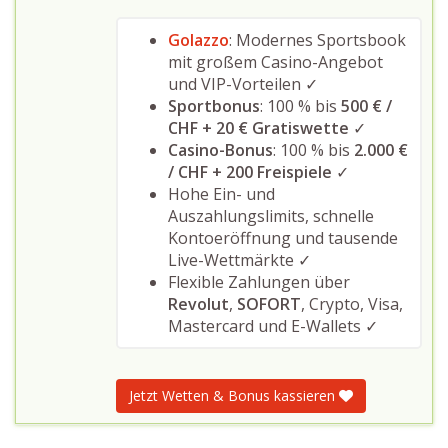
Golazzo
: Modernes Sportsbook
mit großem Casino-Angebot
und VIP-Vorteilen ✓
Sportbonus
: 100 % bis
500 € /
CHF + 20 € Gratiswette
✓
Casino-Bonus
: 100 % bis
2.000 €
/ CHF + 200 Freispiele
✓
Hohe Ein- und
Auszahlungslimits, schnelle
Kontoeröffnung und tausende
Live-Wettmärkte ✓
Flexible Zahlungen über
Revolut
,
SOFORT
, Crypto, Visa,
Mastercard und E-Wallets ✓
Jetzt Wetten & Bonus kassieren