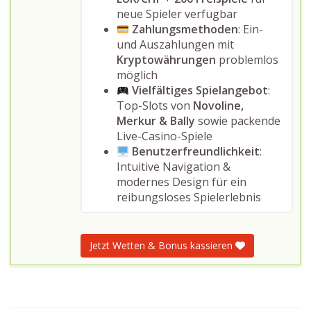
neue Spieler verfügbar
Zahlungsmethoden
: Ein-
und Auszahlungen mit
Kryptowährungen
problemlos
möglich
Vielfältiges Spielangebot
:
Top-Slots von
Novoline,
Merkur & Bally
sowie packende
Live-Casino-Spiele
Benutzerfreundlichkeit
:
Intuitive Navigation &
modernes Design für ein
reibungsloses Spielerlebnis
Jetzt Wetten & Bonus kassieren