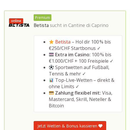
Premium
online
Betista
sucht in
Cantine di Caprino
Betista
– Hol dir 100 % bis
€250/CHF Startbonus ✓
Extra im Casino:
100 % bis
€1.000/CHF + 100 Freispiele ✓
Sportwetten auf Fußball,
Tennis & mehr ✓
Top-Live-Wetten – direkt &
ohne Limits ✓
Zahlung flexibel mit:
Visa,
Mastercard, Skrill, Neteller &
Bitcoin
Jetzt Wetten & Bonus kassieren