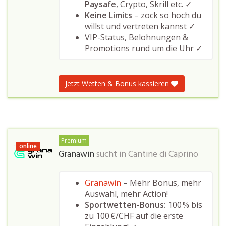
Paysafe
, Crypto, Skrill etc. ✓
Keine Limits
– zock so hoch du
willst und vertreten kannst ✓
VIP-Status, Belohnungen &
Promotions rund um die Uhr ✓
Jetzt Wetten & Bonus kassieren
Premium
online
Granawin
sucht in
Cantine di Caprino
Granawin
– Mehr Bonus, mehr
Auswahl, mehr Action!
Sportwetten-Bonus:
100 % bis
zu 100 €/CHF auf die erste