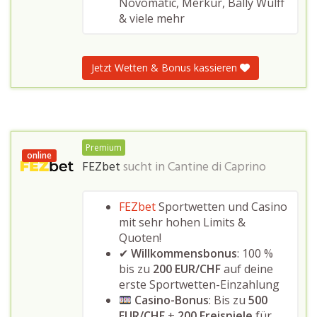
Novomatic, Merkur, Bally Wulff
& viele mehr
Jetzt Wetten & Bonus kassieren
Premium
online
FEZbet
sucht in
Cantine di Caprino
FEZbet
Sportwetten und Casino
mit sehr hohen Limits &
Quoten!
✔
Willkommensbonus
: 100 %
bis zu
200 EUR/CHF
auf deine
erste Sportwetten-Einzahlung
Casino-Bonus
: Bis zu
500
EUR/CHF
+
200 Freispiele
für