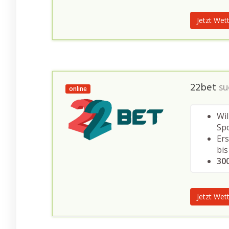
Jetzt Wet
22bet
su
online
Wi
Sp
Ers
bis
30
Jetzt Wet