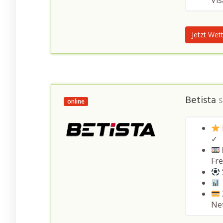
Vis
Jetzt Wet
Betista
s
online
✓
Fre
Net