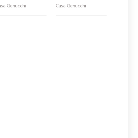
asa Genucchi
Casa Genucchi