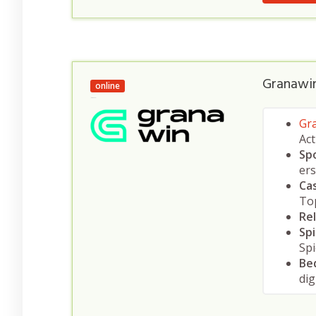
Granawi
online
Gr
Act
Sp
ers
Ca
To
Re
Spi
Spi
Be
di