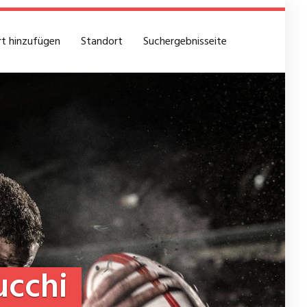
rt hinzufügen
Standort
Suchergebnisseite
ucchi