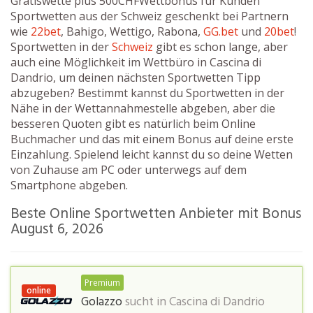
Gratiswette plus 500CHFWettbonus für Kunden
Sportwetten aus der Schweiz geschenkt bei Partnern
wie
22bet
, Bahigo, Wettigo, Rabona,
GG.bet
und
20bet
!
Sportwetten in der
Schweiz
gibt es schon lange, aber
auch eine Möglichkeit im Wettbüro in Cascina di
Dandrio, um deinen nächsten Sportwetten Tipp
abzugeben? Bestimmt kannst du Sportwetten in der
Nähe in der Wettannahmestelle abgeben, aber die
besseren Quoten gibt es natürlich beim Online
Buchmacher und das mit einem Bonus auf deine erste
Einzahlung. Spielend leicht kannst du so deine Wetten
von Zuhause am PC oder unterwegs auf dem
Smartphone abgeben.
Beste Online Sportwetten Anbieter mit Bonus
August 6, 2026
Premium
online
Golazzo
sucht in
Cascina di Dandrio