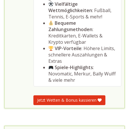
Vielfältige
Wettmöglichkeiten
: Fußball,
Tennis, E-Sports & mehr!
Bequeme
Zahlungsmethoden
:
Kreditkarten, E-Wallets &
Krypto verfügbar
VIP-Vorteile
: Höhere Limits,
schnellere Auszahlungen &
Extras
Spiele-Highlights
:
Novomatic, Merkur, Bally Wulff
& viele mehr
Jetzt Wetten & Bonus kassieren