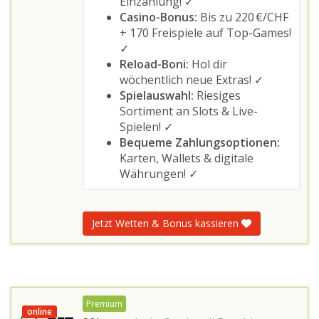
Einzahlung! ✓
Casino-Bonus:
Bis zu 220 €/CHF
+ 170 Freispiele auf Top-Games!
✓
Reload-Boni:
Hol dir
wöchentlich neue Extras! ✓
Spielauswahl:
Riesiges
Sortiment an Slots & Live-
Spielen! ✓
Bequeme Zahlungsoptionen:
Karten, Wallets & digitale
Währungen! ✓
Jetzt Wetten & Bonus kassieren
Premium
online