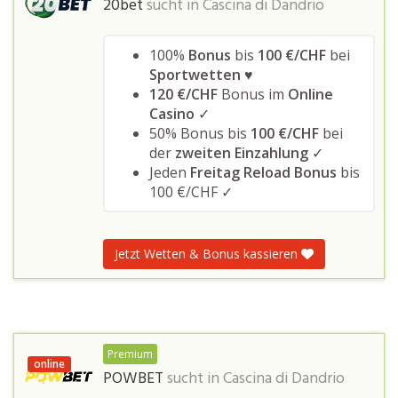
20bet
sucht in
Cascina di Dandrio
100%
Bonus
bis
100 €/CHF
bei
Sportwetten
♥
120 €/CHF
Bonus im
Online
Casino
✓
50% Bonus bis
100 €/CHF
bei
der
zweiten Einzahlung
✓
Jeden
Freitag Reload Bonus
bis
100 €/CHF ✓
Jetzt Wetten & Bonus kassieren
Premium
online
POWBET
sucht in
Cascina di Dandrio