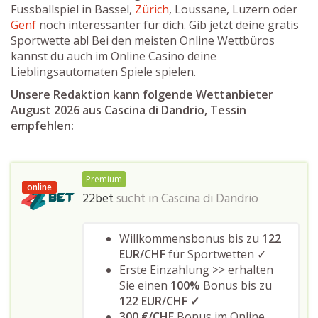
Fussballspiel in Bassel,
Zürich
, Loussane, Luzern oder
Genf
noch interessanter für dich. Gib jetzt deine gratis
Sportwette ab! Bei den meisten Online Wettbüros
kannst du auch im Online Casino deine
Lieblingsautomaten Spiele spielen.
Unsere Redaktion kann folgende Wettanbieter
August 2026 aus Cascina di Dandrio, Tessin
empfehlen:
Premium
online
22bet
sucht in
Cascina di Dandrio
Willkommensbonus bis zu
122
EUR/CHF
für Sportwetten ✓
Erste Einzahlung >> erhalten
Sie einen
100%
Bonus bis zu
122 EUR/CHF ✓
300 €/CHF
Bonus im Online