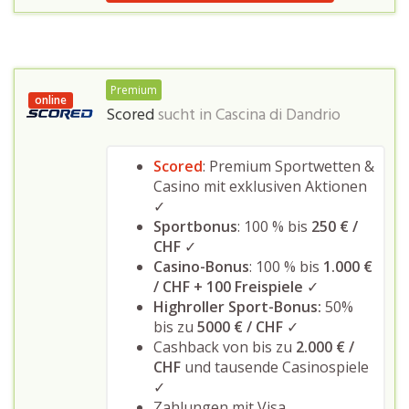
Premium
online
Scored
sucht in
Cascina di Dandrio
Scored
: Premium Sportwetten &
Casino mit exklusiven Aktionen
✓
Sportbonus
: 100 % bis
250 € /
CHF
✓
Casino-Bonus
: 100 % bis
1.000 €
/ CHF + 100 Freispiele
✓
Highroller Sport-Bonus:
50%
bis zu
5000 € / CHF
✓
Cashback von bis zu
2.000 € /
CHF
und tausende Casinospiele
✓
Zahlungen mit Visa,