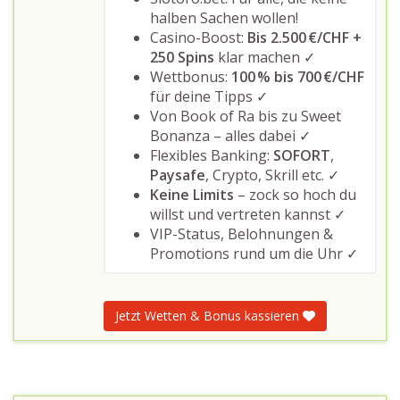
halben Sachen wollen!
Casino-Boost:
Bis 2.500 €/CHF +
250 Spins
klar machen ✓
Wettbonus:
100 % bis 700 €/CHF
für deine Tipps ✓
Von Book of Ra bis zu Sweet
Bonanza – alles dabei ✓
Flexibles Banking:
SOFORT
,
Paysafe
, Crypto, Skrill etc. ✓
Keine Limits
– zock so hoch du
willst und vertreten kannst ✓
VIP-Status, Belohnungen &
Promotions rund um die Uhr ✓
Jetzt Wetten & Bonus kassieren