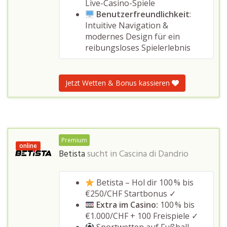
Live-Casino-Spiele
Benutzerfreundlichkeit
:
Intuitive Navigation &
modernes Design für ein
reibungsloses Spielerlebnis
Jetzt Wetten & Bonus kassieren
Premium
online
Betista
sucht in
Cascina di Dandrio
Betista – Hol dir 100 % bis
€250/CHF Startbonus ✓
Extra im Casino:
100 % bis
€1.000/CHF + 100 Freispiele ✓