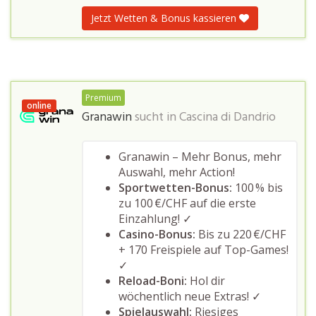
Jetzt Wetten & Bonus kassieren
Premium
online
Granawin
sucht in
Cascina di Dandrio
Granawin – Mehr Bonus, mehr
Auswahl, mehr Action!
Sportwetten-Bonus:
100 % bis
zu 100 €/CHF auf die erste
Einzahlung! ✓
Casino-Bonus:
Bis zu 220 €/CHF
+ 170 Freispiele auf Top-Games!
✓
Reload-Boni:
Hol dir
wöchentlich neue Extras! ✓
Spielauswahl:
Riesiges