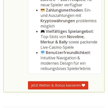
neue Spieler verfügbar
Zahlungsmethoden
: Ein-
und Auszahlungen mit
Kryptowährungen
problemlos
möglich
Vielfältiges Spielangebot
:
Top-Slots von
Novoline,
Merkur & Bally
sowie packende
Live-Casino-Spiele
Benutzerfreundlichkeit
:
Intuitive Navigation &
modernes Design für ein
reibungsloses Spielerlebnis
Jetzt Wetten & Bonus kassieren