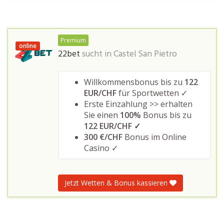
Premium
online
22bet
sucht in
Castel San Pietro
Willkommensbonus bis zu
122
EUR/CHF
für Sportwetten ✓
Erste Einzahlung >> erhalten
Sie einen
100%
Bonus bis zu
122 EUR/CHF ✓
300 €/CHF
Bonus im Online
Casino ✓
Jetzt Wetten & Bonus kassieren