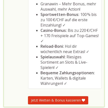
Granawin – Mehr Bonus, mehr
Auswahl, mehr Action!
Sportwetten-Bonus:
100 % bis
zu 100 €/CHF auf die erste
Einzahlung! ✓
Casino-Bonus:
Bis zu 220 €/CHF
+ 170 Freispiele auf Top-Games!
✓
Reload-Boni:
Hol dir
wöchentlich neue Extras! ✓
Spielauswahl:
Riesiges
Sortiment an Slots & Live-
Spielen! ✓
Bequeme Zahlungsoptionen:
Karten, Wallets & digitale
Währungen! ✓
Jetzt Wetten & Bonus kassieren