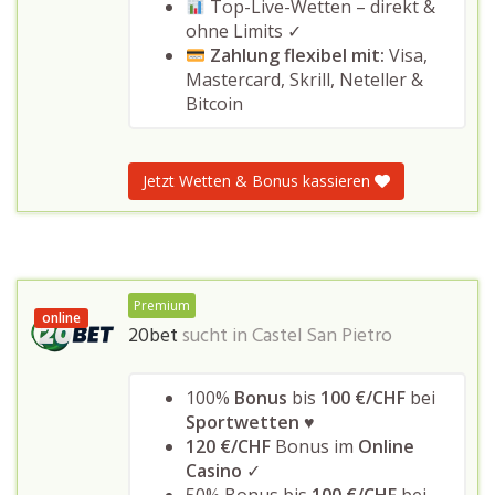
Top-Live-Wetten – direkt &
ohne Limits ✓
Zahlung flexibel mit:
Visa,
Mastercard, Skrill, Neteller &
Bitcoin
Jetzt Wetten & Bonus kassieren
Premium
online
20bet
sucht in
Castel San Pietro
100%
Bonus
bis
100 €/CHF
bei
Sportwetten
♥
120 €/CHF
Bonus im
Online
Casino
✓