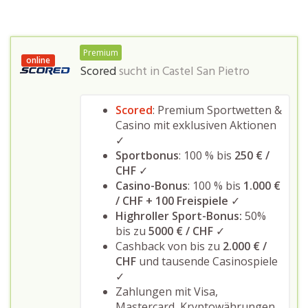
Premium
online
Scored
sucht in
Castel San Pietro
Scored
: Premium Sportwetten &
Casino mit exklusiven Aktionen
✓
Sportbonus
: 100 % bis
250 € /
CHF
✓
Casino-Bonus
: 100 % bis
1.000 €
/ CHF + 100 Freispiele
✓
Highroller Sport-Bonus:
50%
bis zu
5000 € / CHF
✓
Cashback von bis zu
2.000 € /
CHF
und tausende Casinospiele
✓
Zahlungen mit Visa,
Mastercard, Kryptowährungen