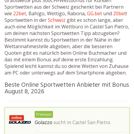
Gratiswette plus 500CHFWettbonus für Kunden
Sportwetten aus der Schweiz geschenkt bei Partnern
wie
22bet
, Bahigo, Wettigo, Rabona,
GG.bet
und
20bet
!
Sportwetten in der
Schweiz
gibt es schon lange, aber
auch eine Möglichkeit im Wettbüro in Castel San Pietro,
um deinen nächsten Sportwetten Tipp abzugeben?
Bestimmt kannst du Sportwetten in der Nähe in der
Wettannahmestelle abgeben, aber die besseren
Quoten gibt es natürlich beim Online Buchmacher und
das mit einem Bonus auf deine erste Einzahlung.
Spielend leicht kannst du so deine Wetten von Zuhause
am PC oder unterwegs auf dem Smartphone abgeben.
Beste Online Sportwetten Anbieter mit Bonus
August 8, 2026
Premium
online
Golazzo
sucht in
Castel San Pietro