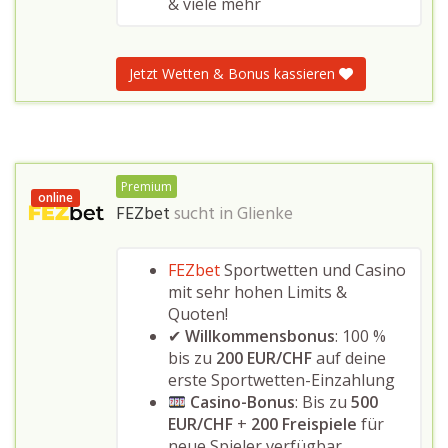
& viele mehr
Jetzt Wetten & Bonus kassieren
Premium
online
FEZbet
sucht in
Glienke
FEZbet
Sportwetten und Casino
mit sehr hohen Limits &
Quoten!
✔
Willkommensbonus
: 100 %
bis zu
200 EUR/CHF
auf deine
erste Sportwetten-Einzahlung
Casino-Bonus
: Bis zu
500
EUR/CHF
+
200 Freispiele
für
neue Spieler verfügbar