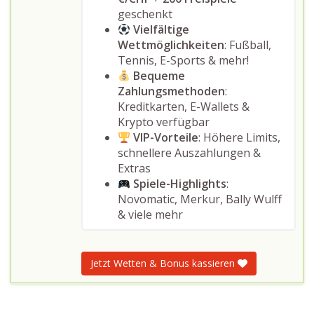
geschenkt
Vielfältige
Wettmöglichkeiten
: Fußball,
Tennis, E-Sports & mehr!
Bequeme
Zahlungsmethoden
:
Kreditkarten, E-Wallets &
Krypto verfügbar
VIP-Vorteile
: Höhere Limits,
schnellere Auszahlungen &
Extras
Spiele-Highlights
:
Novomatic, Merkur, Bally Wulff
& viele mehr
Jetzt Wetten & Bonus kassieren