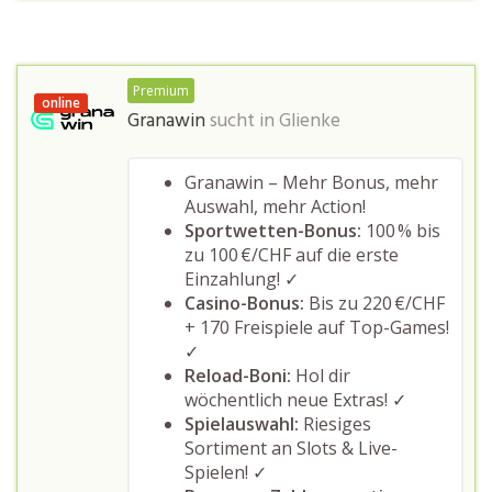
Premium
online
Granawin
sucht in
Glienke
Granawin – Mehr Bonus, mehr
Auswahl, mehr Action!
Sportwetten-Bonus:
100 % bis
zu 100 €/CHF auf die erste
Einzahlung! ✓
Casino-Bonus:
Bis zu 220 €/CHF
+ 170 Freispiele auf Top-Games!
✓
Reload-Boni:
Hol dir
wöchentlich neue Extras! ✓
Spielauswahl:
Riesiges
Sortiment an Slots & Live-
Spielen! ✓