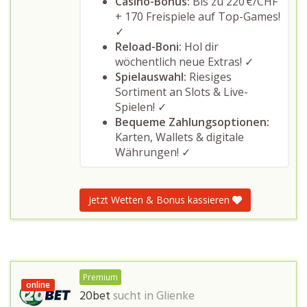
Casino-Bonus:
Bis zu 220 €/CHF
+ 170 Freispiele auf Top-Games!
✓
Reload-Boni:
Hol dir
wöchentlich neue Extras! ✓
Spielauswahl:
Riesiges
Sortiment an Slots & Live-
Spielen! ✓
Bequeme Zahlungsoptionen:
Karten, Wallets & digitale
Währungen! ✓
Jetzt Wetten & Bonus kassieren
Premium
online
20bet
sucht in
Glienke