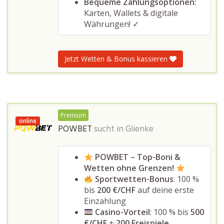
Bequeme Zahlungsoptionen:
Karten, Wallets & digitale
Währungen! ✓
Jetzt Wetten & Bonus kassieren
Premium
online
POWBET
sucht in
Glienke
POWBET – Top-Boni &
Wetten ohne Grenzen!
Sportwetten-Bonus
: 100 %
bis
200 €/CHF
auf deine erste
Einzahlung
Casino-Vorteil
: 100 % bis
500
€/CHF
+
200 Freispiele