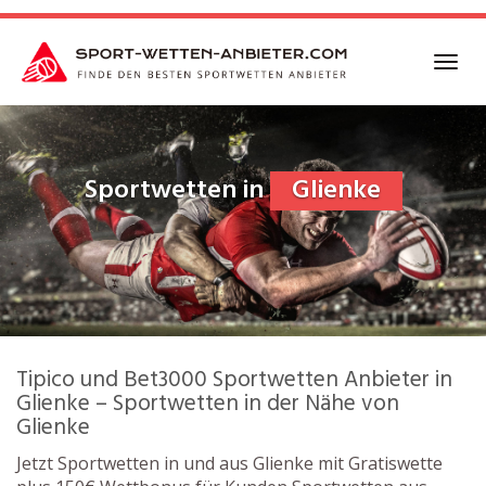
Skip to main content
Togg
Sportwetten in
Glienke
Tipico und Bet3000 Sportwetten Anbieter in
Glienke – Sportwetten in der Nähe von
Glienke
Jetzt Sportwetten in und aus Glienke mit Gratiswette