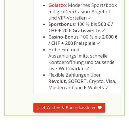
Golazzo
: Modernes Sportsbook
mit großem Casino-Angebot
und VIP-Vorteilen ✓
Sportbonus
: 100 % bis
500 € /
CHF + 20 € Gratiswette
✓
Casino-Bonus
: 100 % bis
2.000 €
/ CHF + 200 Freispiele
✓
Hohe Ein- und
Auszahlungslimits, schnelle
Kontoeröffnung und tausende
Live-Wettmärkte ✓
Flexible Zahlungen über
Revolut
,
SOFORT
, Crypto, Visa,
Mastercard und E-Wallets ✓
Jetzt Wetten & Bonus kassieren