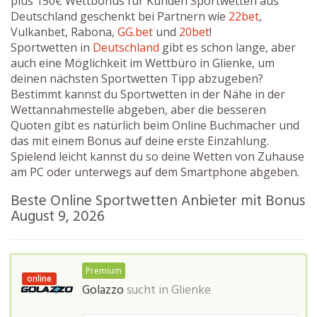
plus 150€ Wettbonus für Kunden Sportwetten aus
Deutschland geschenkt bei Partnern wie
22bet
,
Vulkanbet, Rabona,
GG.bet
und
20bet
!
Sportwetten in
Deutschland
gibt es schon lange, aber
auch eine Möglichkeit im Wettbüro in Glienke, um
deinen nächsten Sportwetten Tipp abzugeben?
Bestimmt kannst du Sportwetten in der Nähe in der
Wettannahmestelle abgeben, aber die besseren
Quoten gibt es natürlich beim Online Buchmacher und
das mit einem Bonus auf deine erste Einzahlung.
Spielend leicht kannst du so deine Wetten von Zuhause
am PC oder unterwegs auf dem Smartphone abgeben.
Beste Online Sportwetten Anbieter mit Bonus
August 9, 2026
Premium
online
Golazzo
sucht in
Glienke