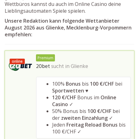
Wettbüros kannst du auch im Online Casino deine
Lieblingsautomaten Spiele spielen.
Unsere Redaktion kann folgende Wettanbieter
August 2026 aus Glienke, Mecklenburg-Vorpommern
empfehlen:
Premium
online
20bet
sucht in
Glienke
100%
Bonus
bis
100 €/CHF
bei
Sportwetten
♥
120 €/CHF
Bonus im
Online
Casino
✓
50% Bonus bis
100 €/CHF
bei
der
zweiten Einzahlung
✓
Jeden
Freitag Reload Bonus
bis
100 €/CHF ✓