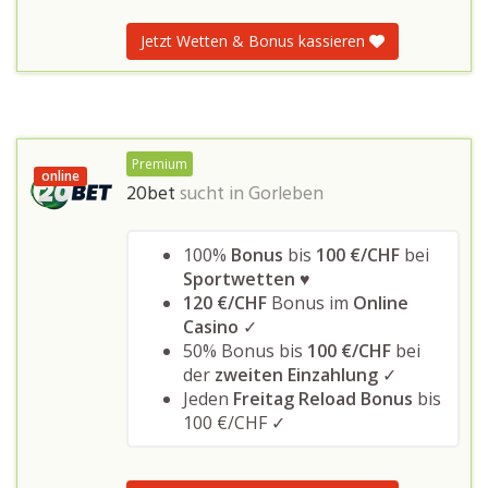
Jetzt Wetten & Bonus kassieren
Premium
online
20bet
sucht in
Gorleben
100%
Bonus
bis
100 €/CHF
bei
Sportwetten
♥
120 €/CHF
Bonus im
Online
Casino
✓
50% Bonus bis
100 €/CHF
bei
der
zweiten Einzahlung
✓
Jeden
Freitag Reload Bonus
bis
100 €/CHF ✓