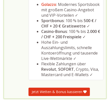
Golazzo
: Modernes Sportsbook
mit großem Casino-Angebot
und VIP-Vorteilen ✓
Sportbonus
: 100 % bis
500 € /
CHF + 20 € Gratiswette
✓
Casino-Bonus
: 100 % bis
2.000 €
/ CHF + 200 Freispiele
✓
Hohe Ein- und
Auszahlungslimits, schnelle
Kontoeröffnung und tausende
Live-Wettmärkte ✓
Flexible Zahlungen über
Revolut
,
SOFORT
, Crypto, Visa,
Mastercard und E-Wallets ✓
Jetzt Wetten & Bonus kassieren