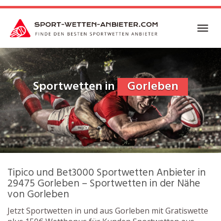
Skip to main content
Togg
Sportwetten in
Gorleben
Tipico und Bet3000 Sportwetten Anbieter in
29475 Gorleben – Sportwetten in der Nähe
von Gorleben
Jetzt Sportwetten in und aus Gorleben mit Gratiswette