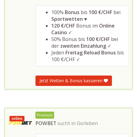
100%
Bonus
bis
100 €/CHF
bei
Sportwetten
♥
120 €/CHF
Bonus im
Online
Casino
✓
50% Bonus bis
100 €/CHF
bei
der
zweiten Einzahlung
✓
Jeden
Freitag Reload Bonus
bis
100 €/CHF ✓
Jetzt Wetten & Bonus kassieren
Premium
online
POWBET
sucht in
Gorleben