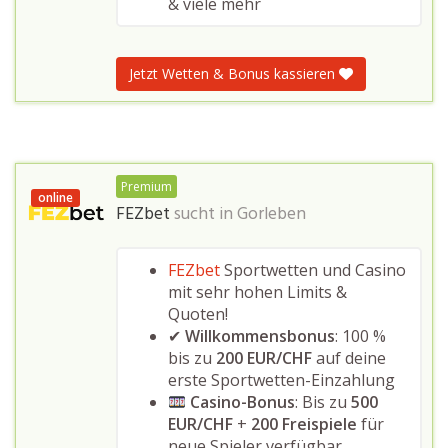
& viele mehr
Jetzt Wetten & Bonus kassieren
Premium
online
FEZbet
sucht in
Gorleben
FEZbet
Sportwetten und Casino
mit sehr hohen Limits &
Quoten!
✔
Willkommensbonus
: 100 %
bis zu
200 EUR/CHF
auf deine
erste Sportwetten-Einzahlung
Casino-Bonus
: Bis zu
500
EUR/CHF
+
200 Freispiele
für
neue Spieler verfügbar