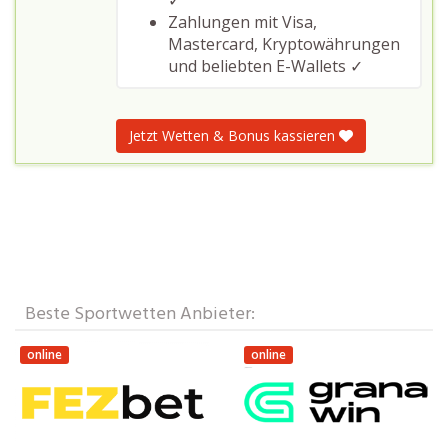
✓
Zahlungen mit Visa,
Mastercard, Kryptowährungen
und beliebten E-Wallets ✓
Jetzt Wetten & Bonus kassieren
Beste Sportwetten Anbieter:
online
online