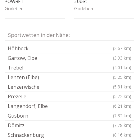
POWBET
20bet
Gorleben
Gorleben
Sportwetten in der Nähe:
Höhbeck
(2.67 km)
Gartow, Elbe
(3.93 km)
Trebel
(4.01 km)
Lenzen (Elbe)
(5.25 km)
Lenzerwische
(5.31 km)
Prezelle
(5.72 km)
Langendorf, Elbe
(6.21 km)
Gusborn
(7.32 km)
Dömitz
(7.78 km)
Schnackenburg
(8.16 km)