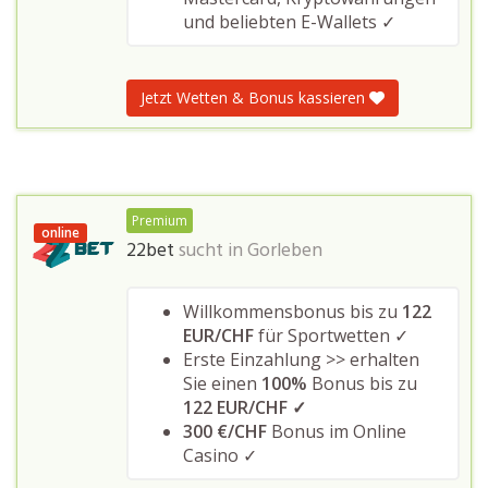
und beliebten E-Wallets ✓
Jetzt Wetten & Bonus kassieren
Premium
online
22bet
sucht in
Gorleben
Willkommensbonus bis zu
122
EUR/CHF
für Sportwetten ✓
Erste Einzahlung >> erhalten
Sie einen
100%
Bonus bis zu
122 EUR/CHF ✓
300 €/CHF
Bonus im Online
Casino ✓