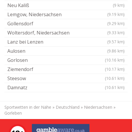
Neu Kaliß
(9 km)
Lemgow, Niedersachsen
(9.19 km)
Gollensdorf
(9.29 km)
Woltersdorf, Niedersachsen
(9.33 km)
Lanz bei Lenzen
(9.57 km)
Aulosen
(9.86 km)
Gorlosen
(10.16 km)
Ziemendorf
(10.17 km)
Steesow
(10.61 km)
Damnatz
(10.61 km)
Sportwetten in der Nähe
»
Deutschland
»
Niedersachsen
»
Gorleben