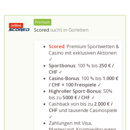
Premium
online
Scored
sucht in
Gorleben
Scored
: Premium Sportwetten &
Casino mit exklusiven Aktionen
✓
Sportbonus
: 100 % bis
250 € /
CHF
✓
Casino-Bonus
: 100 % bis
1.000 €
/ CHF + 100 Freispiele
✓
Highroller Sport-Bonus:
50%
bis zu
5000 € / CHF
✓
Cashback von bis zu
2.000 € /
CHF
und tausende Casinospiele
✓
Zahlungen mit Visa,
Mastercard, Kryptowährungen