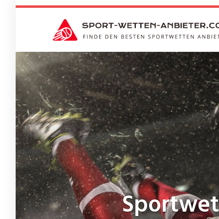
Skip to main content
Sportwet