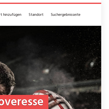
rt hinzufügen
Standort
Suchergebnisseite
overesse