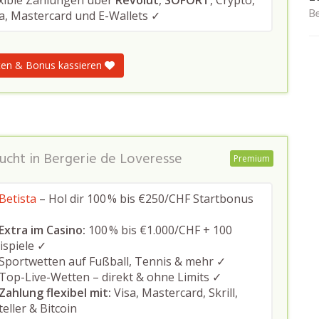
exible Zahlungen über
Revolut
,
SOFORT
, Crypto,
Be
a, Mastercard und E-Wallets ✓
ten & Bonus kassieren
ucht in
Bergerie de Loveresse
Premium
Betista
– Hol dir 100 % bis €250/CHF Startbonus
Extra im Casino:
100 % bis €1.000/CHF + 100
ispiele ✓
Sportwetten auf Fußball, Tennis & mehr ✓
Top-Live-Wetten – direkt & ohne Limits ✓
Zahlung flexibel mit:
Visa, Mastercard, Skrill,
eller & Bitcoin