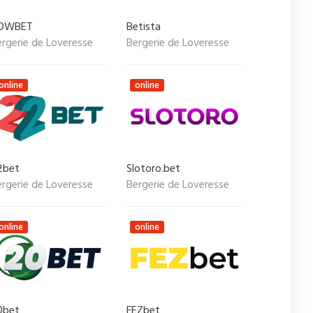
OWBET
Betista
rgerie de Loveresse
Bergerie de Loveresse
online
online
2bet
Slotoro.bet
rgerie de Loveresse
Bergerie de Loveresse
online
online
0bet
FEZbet