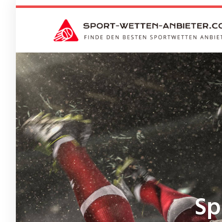
Skip to main content
Sp