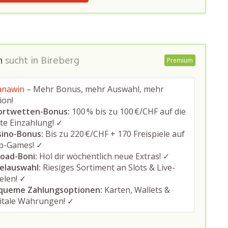
n
sucht in
Bireberg
Premium
anawin
– Mehr Bonus, mehr Auswahl, mehr
ion!
ortwetten-Bonus:
100 % bis zu 100 €/CHF auf die
te Einzahlung! ✓
sino-Bonus:
Bis zu 220 €/CHF + 170 Freispiele auf
p-Games! ✓
load-Boni:
Hol dir wöchentlich neue Extras! ✓
elauswahl:
Riesiges Sortiment an Slots & Live-
elen! ✓
queme Zahlungsoptionen:
Karten, Wallets &
gitale Währungen! ✓