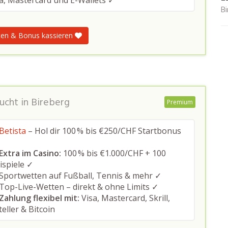
a, Mastercard und E-Wallets ✓
Bi
ten & Bonus kassieren
ucht in
Bireberg
Premium
Betista
– Hol dir 100 % bis €250/CHF Startbonus
Extra im Casino:
100 % bis €1.000/CHF + 100
ispiele ✓
Sportwetten auf Fußball, Tennis & mehr ✓
Top-Live-Wetten – direkt & ohne Limits ✓
Zahlung flexibel mit:
Visa, Mastercard, Skrill,
eller & Bitcoin