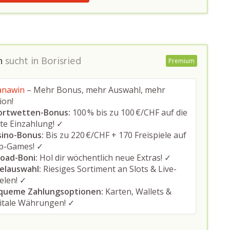
n
sucht in
Borisried
Premium
anawin
– Mehr Bonus, mehr Auswahl, mehr
ion!
ortwetten-Bonus:
100 % bis zu 100 €/CHF auf die
te Einzahlung! ✓
sino-Bonus:
Bis zu 220 €/CHF + 170 Freispiele auf
p-Games! ✓
load-Boni:
Hol dir wöchentlich neue Extras! ✓
elauswahl:
Riesiges Sortiment an Slots & Live-
elen! ✓
queme Zahlungsoptionen:
Karten, Wallets &
gitale Währungen! ✓