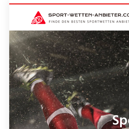
Skip to main content
Sp