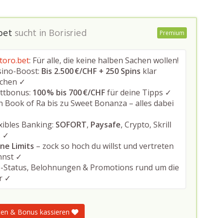
bet
sucht in
Borisried
Premium
toro.bet
: Für alle, die keine halben Sachen wollen!
sino-Boost:
Bis 2.500 €/CHF + 250 Spins
klar
chen ✓
ttbonus:
100 % bis 700 €/CHF
für deine Tipps ✓
 Book of Ra bis zu Sweet Bonanza – alles dabei
xibles Banking:
SOFORT
,
Paysafe
, Crypto, Skrill
. ✓
ne Limits
– zock so hoch du willst und vertreten
nnst ✓
P-Status, Belohnungen & Promotions rund um die
r ✓
ten & Bonus kassieren