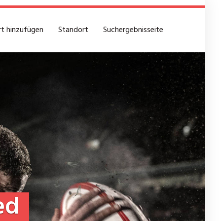
rt hinzufügen
Standort
Suchergebnisseite
ed