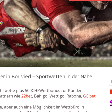
r in Borisried – Sportwetten in der Nähe
ratiswette plus 500CHFWettbonus für Kunden
artnern wie
22bet
, Bahigo, Wettigo, Rabona,
GG.bet
e, aber auch eine Möglichkeit im Wettbüro in