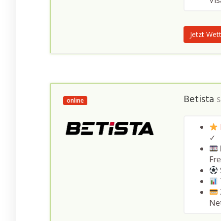
Vis
Jetzt Wet
Betista
s
online
✓
Fre
Net