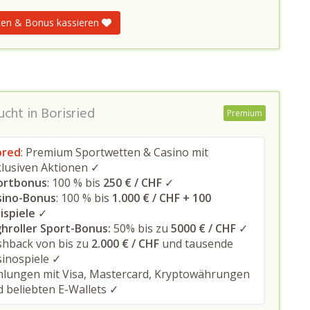
ten & Bonus kassieren
ucht in
Borisried
Premium
ored
: Premium Sportwetten & Casino mit
lusiven Aktionen ✓
ortbonus
: 100 % bis
250 € / CHF
✓
sino-Bonus
: 100 % bis
1.000 € / CHF + 100
ispiele
✓
hroller Sport-Bonus:
50% bis zu
5000 € / CHF
✓
shback von bis zu
2.000 € / CHF
und tausende
inospiele ✓
hlungen mit Visa, Mastercard, Kryptowährungen
 beliebten E-Wallets ✓