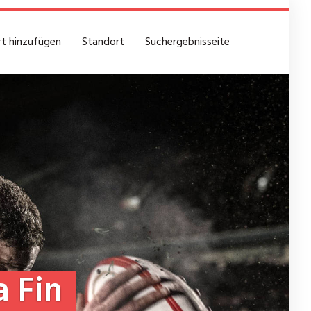
rt hinzufügen
Standort
Suchergebnisseite
a Fin