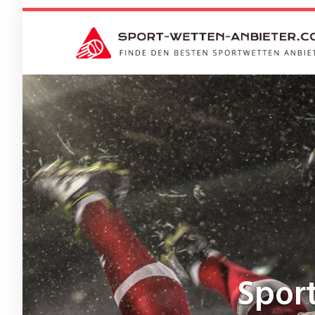
Skip to main content
Spor