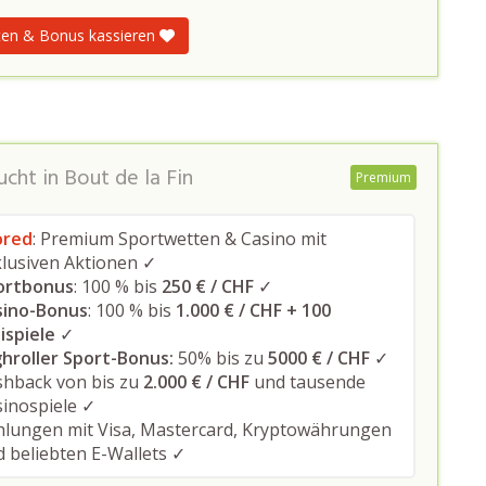
ten & Bonus kassieren
ucht in
Bout de la Fin
Premium
ored
: Premium Sportwetten & Casino mit
lusiven Aktionen ✓
ortbonus
: 100 % bis
250 € / CHF
✓
sino-Bonus
: 100 % bis
1.000 € / CHF + 100
ispiele
✓
hroller Sport-Bonus:
50% bis zu
5000 € / CHF
✓
shback von bis zu
2.000 € / CHF
und tausende
inospiele ✓
hlungen mit Visa, Mastercard, Kryptowährungen
 beliebten E-Wallets ✓