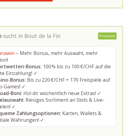
n
sucht in
Bout de la Fin
Premium
anawin
– Mehr Bonus, mehr Auswahl, mehr
ion!
ortwetten-Bonus:
100 % bis zu 100 €/CHF auf die
te Einzahlung! ✓
sino-Bonus:
Bis zu 220 €/CHF + 170 Freispiele auf
p-Games! ✓
load-Boni:
Hol dir wöchentlich neue Extras! ✓
elauswahl:
Riesiges Sortiment an Slots & Live-
elen! ✓
queme Zahlungsoptionen:
Karten, Wallets &
gitale Währungen! ✓