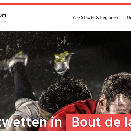
Alle Städte & Regionen
O
twetten in
Bout de l