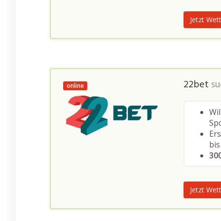
Jetzt Wet
22bet
su
online
Wi
Sp
Ers
bis
30
Jetzt Wet