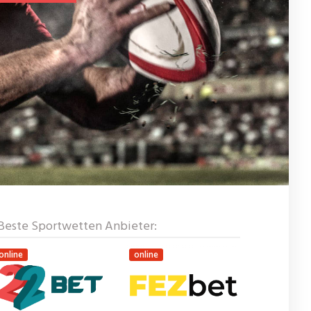
Beste Sportwetten Anbieter:
online
online