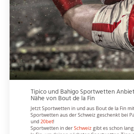
Tipico und Bahigo Sportwetten Anbiete
Nähe von Bout de la Fin
Jetzt Sportwetten in und aus Bout de la Fin 
Sportwetten aus der Schweiz geschenkt bei P
und
20bet
!
Sportwetten in der
Schweiz
gibt es schon lang