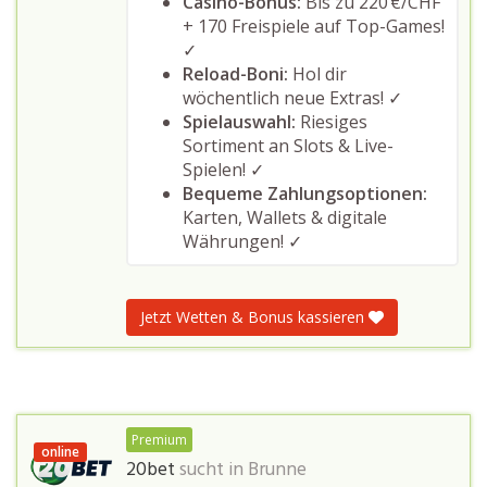
Casino-Bonus:
Bis zu 220 €/CHF
+ 170 Freispiele auf Top-Games!
✓
Reload-Boni:
Hol dir
wöchentlich neue Extras! ✓
Spielauswahl:
Riesiges
Sortiment an Slots & Live-
Spielen! ✓
Bequeme Zahlungsoptionen:
Karten, Wallets & digitale
Währungen! ✓
Jetzt Wetten & Bonus kassieren
Premium
online
20bet
sucht in
Brunne