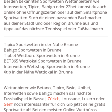
Bei den bekannten Sportwetten Wettanbietern wie
Interwetten, Tipico, Bahigo oder 22bet kannst du auch
online ohne Öffnungszeiten oder auf dem Smartphone
Sportwetten. Such dir einen passenden Buchmacher
aus deiner Stadt und oder Region Brunne aus und
tippe auf das nächste Tennisspiel oder Fußballmatch.
Tipico Sportwetten in der Nähe Brunne
Bahigo Sportwetten in Brunne
Tipbet Wettbüro Sportwetten in Brunne
BET365 Wettlokal Sportwetten in Brunne
Interwetten Wettshop Sportwetten in Brunne
Xtip in der Nähe Wettlokal in Brunne
Wettanbieter wie Betano, Tipico, Bwin, Unibet,
Interwetten sowie Bahigo machen das nächste
Fussballspiel in Bassel,
Zürich
, Loussane, Luzern oder
Genf
noch interessanter für dich. Gib jetzt deine gratis
Sportwette ab! Bei den meisten Online Wettbüros