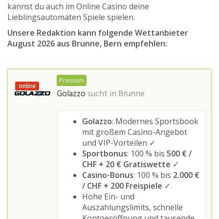
kannst du auch im Online Casino deine
Lieblingsautomaten Spiele spielen.
Unsere Redaktion kann folgende Wettanbieter
August 2026 aus Brunne, Bern empfehlen:
Premium
online
Golazzo
sucht in
Brunne
Golazzo
: Modernes Sportsbook
mit großem Casino-Angebot
und VIP-Vorteilen ✓
Sportbonus
: 100 % bis
500 € /
CHF + 20 € Gratiswette
✓
Casino-Bonus
: 100 % bis
2.000 €
/ CHF + 200 Freispiele
✓
Hohe Ein- und
Auszahlungslimits, schnelle
Kontoeröffnung und tausende