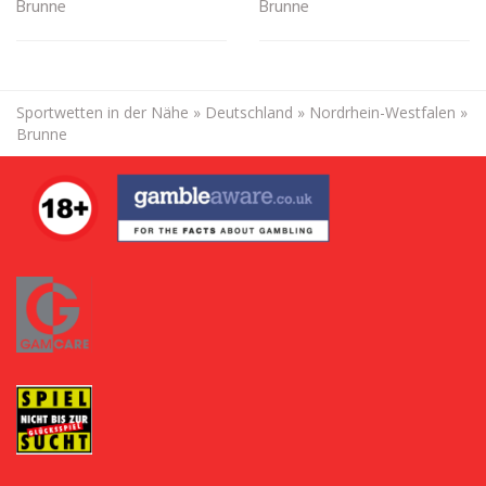
Brunne
Brunne
Sportwetten in der Nähe
»
Deutschland
»
Nordrhein-Westfalen
»
Brunne