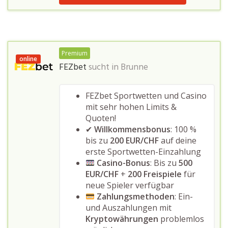
Premium
online
FEZbet
sucht in
Brunne
FEZbet Sportwetten und Casino
mit sehr hohen Limits &
Quoten!
✔
Willkommensbonus
: 100 %
bis zu
200 EUR/CHF
auf deine
erste Sportwetten-Einzahlung
Casino-Bonus
: Bis zu
500
EUR/CHF
+
200 Freispiele
für
neue Spieler verfügbar
Zahlungsmethoden
: Ein-
und Auszahlungen mit
Kryptowährungen
problemlos