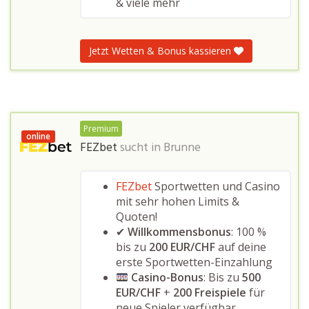
& viele mehr
Jetzt Wetten & Bonus kassieren
Premium
online
FEZbet
sucht in
Brunne
FEZbet
Sportwetten und Casino
mit sehr hohen Limits &
Quoten!
✔
Willkommensbonus
: 100 %
bis zu
200 EUR/CHF
auf deine
erste Sportwetten-Einzahlung
Casino-Bonus
: Bis zu
500
EUR/CHF
+
200 Freispiele
für
neue Spieler verfügbar