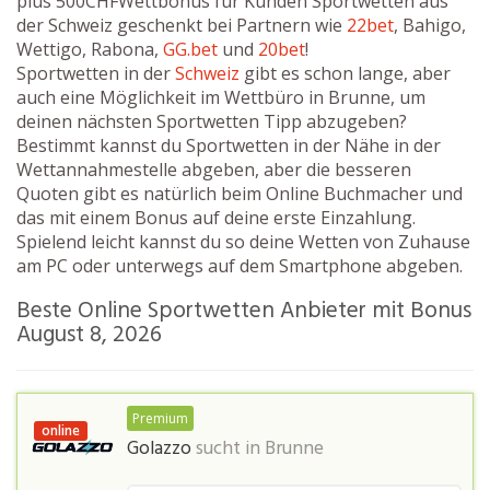
plus 500CHFWettbonus für Kunden Sportwetten aus
der Schweiz geschenkt bei Partnern wie
22bet
, Bahigo,
Wettigo, Rabona,
GG.bet
und
20bet
!
Sportwetten in der
Schweiz
gibt es schon lange, aber
auch eine Möglichkeit im Wettbüro in Brunne, um
deinen nächsten Sportwetten Tipp abzugeben?
Bestimmt kannst du Sportwetten in der Nähe in der
Wettannahmestelle abgeben, aber die besseren
Quoten gibt es natürlich beim Online Buchmacher und
das mit einem Bonus auf deine erste Einzahlung.
Spielend leicht kannst du so deine Wetten von Zuhause
am PC oder unterwegs auf dem Smartphone abgeben.
Beste Online Sportwetten Anbieter mit Bonus
August 8, 2026
Premium
online
Golazzo
sucht in
Brunne