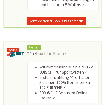
und beliebten E-Wallets ✓
Jetzt Wetten & Bonus kassieren
Premium
online
22bet
sucht in
Brunne
Willkommensbonus bis zu
122
EUR/CHF
für Sportwetten ✓
Erste Einzahlung >> erhalten
Sie einen
100%
Bonus bis zu
122 EUR/CHF ✓
300 €/CHF
Bonus im Online
Casino ✓