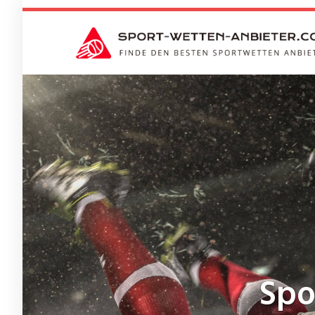
Skip to main content
Spo