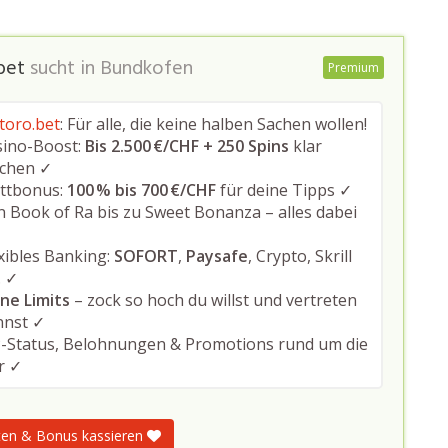
bet
sucht in
Bundkofen
Premium
toro.bet
: Für alle, die keine halben Sachen wollen!
sino-Boost:
Bis 2.500 €/CHF + 250 Spins
klar
chen ✓
ttbonus:
100 % bis 700 €/CHF
für deine Tipps ✓
 Book of Ra bis zu Sweet Bonanza – alles dabei
xibles Banking:
SOFORT
,
Paysafe
, Crypto, Skrill
. ✓
ne Limits
– zock so hoch du willst und vertreten
nnst ✓
P-Status, Belohnungen & Promotions rund um die
r ✓
ten & Bonus kassieren