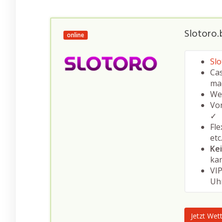
Slotoro.
online
Slo
Ca
ma
We
Von
✓
Fle
etc
Kei
ka
VI
Uh
Jetzt Wet