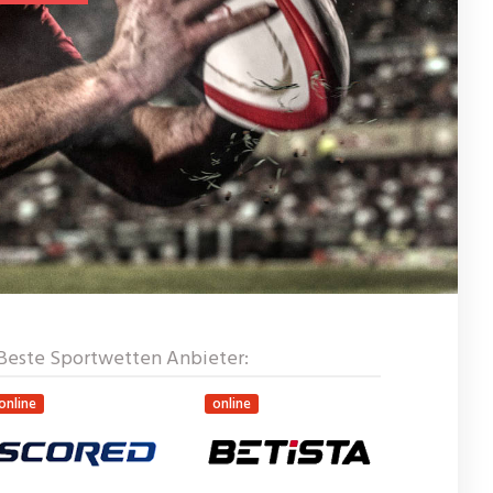
Beste Sportwetten Anbieter:
online
online