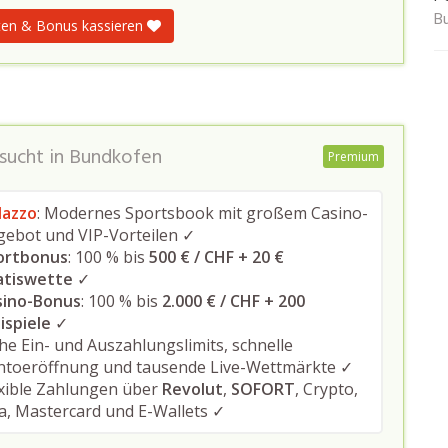
B
ten & Bonus kassieren
sucht in
Bundkofen
Premium
lazzo
: Modernes Sportsbook mit großem Casino-
gebot und VIP-Vorteilen ✓
ortbonus
: 100 % bis
500 € / CHF + 20 €
atiswette
✓
sino-Bonus
: 100 % bis
2.000 € / CHF + 200
ispiele
✓
e Ein- und Auszahlungslimits, schnelle
ntoeröffnung und tausende Live-Wettmärkte ✓
exible Zahlungen über
Revolut
,
SOFORT
, Crypto,
a, Mastercard und E-Wallets ✓