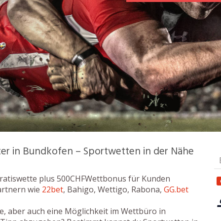
er in Bundkofen – Sportwetten in der Nähe
Gratiswette plus 500CHFWettbonus für Kunden
artnern wie
22bet
, Bahigo, Wettigo, Rabona,
GG.bet
e, aber auch eine Möglichkeit im Wettbüro in