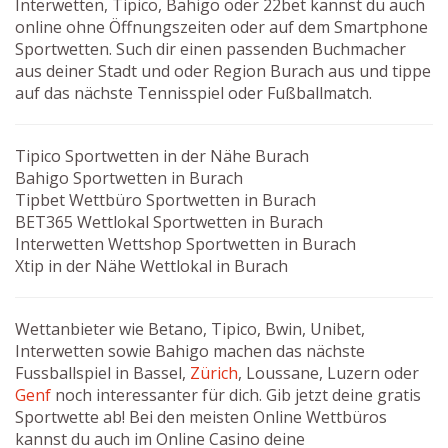
Interwetten, Tipico, Bahigo oder 22bet kannst du auch
online ohne Öffnungszeiten oder auf dem Smartphone
Sportwetten. Such dir einen passenden Buchmacher
aus deiner Stadt und oder Region Burach aus und tippe
auf das nächste Tennisspiel oder Fußballmatch.
Tipico Sportwetten in der Nähe Burach
Bahigo Sportwetten in Burach
Tipbet Wettbüro Sportwetten in Burach
BET365 Wettlokal Sportwetten in Burach
Interwetten Wettshop Sportwetten in Burach
Xtip in der Nähe Wettlokal in Burach
Wettanbieter wie Betano, Tipico, Bwin, Unibet,
Interwetten sowie Bahigo machen das nächste
Fussballspiel in Bassel,
Zürich
, Loussane, Luzern oder
Genf
noch interessanter für dich. Gib jetzt deine gratis
Sportwette ab! Bei den meisten Online Wettbüros
kannst du auch im Online Casino deine