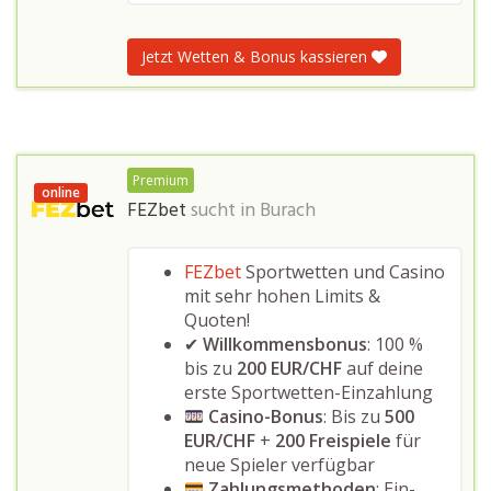
Jetzt Wetten & Bonus kassieren
Premium
online
FEZbet
sucht in
Burach
FEZbet
Sportwetten und Casino
mit sehr hohen Limits &
Quoten!
✔
Willkommensbonus
: 100 %
bis zu
200 EUR/CHF
auf deine
erste Sportwetten-Einzahlung
Casino-Bonus
: Bis zu
500
EUR/CHF
+
200 Freispiele
für
neue Spieler verfügbar
Zahlungsmethoden
: Ein-