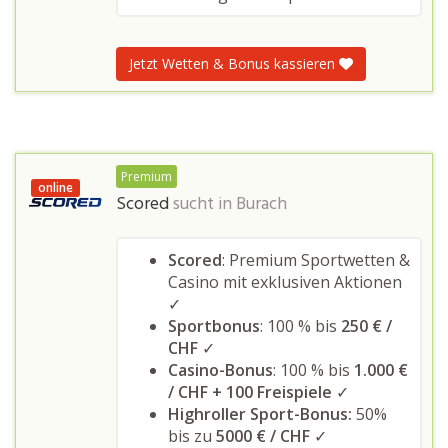
Jetzt Wetten & Bonus kassieren
Premium
online
Scored
sucht in
Burach
Scored
: Premium Sportwetten &
Casino mit exklusiven Aktionen
✓
Sportbonus
: 100 % bis
250 € /
CHF
✓
Casino-Bonus
: 100 % bis
1.000 €
/ CHF + 100 Freispiele
✓
Highroller Sport-Bonus:
50%
bis zu
5000 € / CHF
✓