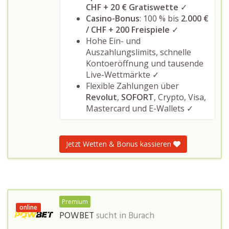
CHF + 20 € Gratiswette
✓
Casino-Bonus
: 100 % bis
2.000 €
/ CHF + 200 Freispiele
✓
Hohe Ein- und
Auszahlungslimits, schnelle
Kontoeröffnung und tausende
Live-Wettmärkte ✓
Flexible Zahlungen über
Revolut
,
SOFORT
, Crypto, Visa,
Mastercard und E-Wallets ✓
Jetzt Wetten & Bonus kassieren
Premium
online
POWBET
sucht in
Burach