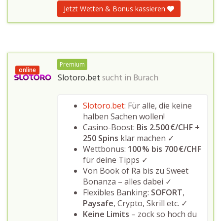
Jetzt Wetten & Bonus kassieren
Premium
online
Slotoro.bet
sucht in
Burach
Slotoro.bet
: Für alle, die keine
halben Sachen wollen!
Casino-Boost:
Bis 2.500 €/CHF +
250 Spins
klar machen ✓
Wettbonus:
100 % bis 700 €/CHF
für deine Tipps ✓
Von Book of Ra bis zu Sweet
Bonanza – alles dabei ✓
Flexibles Banking:
SOFORT
,
Paysafe
, Crypto, Skrill etc. ✓
Keine Limits
– zock so hoch du