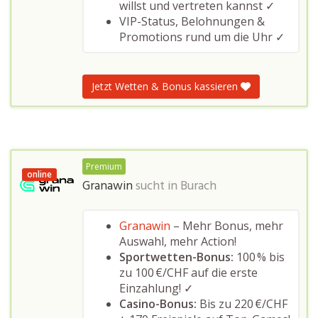
willst und vertreten kannst ✓
VIP-Status, Belohnungen &
Promotions rund um die Uhr ✓
Jetzt Wetten & Bonus kassieren
Premium
online
Granawin
sucht in
Burach
Granawin
– Mehr Bonus, mehr
Auswahl, mehr Action!
Sportwetten-Bonus:
100 % bis
zu 100 €/CHF auf die erste
Einzahlung! ✓
Casino-Bonus:
Bis zu 220 €/CHF