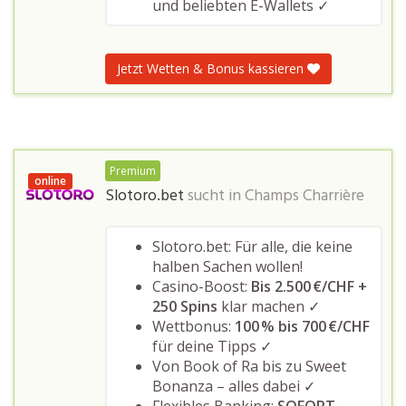
und beliebten E-Wallets ✓
Jetzt Wetten & Bonus kassieren
Premium
online
Slotoro.bet
sucht in
Champs Charrière
Slotoro.bet: Für alle, die keine
halben Sachen wollen!
Casino-Boost:
Bis 2.500 €/CHF +
250 Spins
klar machen ✓
Wettbonus:
100 % bis 700 €/CHF
für deine Tipps ✓
Von Book of Ra bis zu Sweet
Bonanza – alles dabei ✓