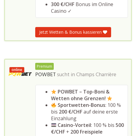
300 €/CHF
Bonus im Online
Casino ✓
Jetzt Wetten & Bonus kassieren
Premium
online
POWBET
sucht in
Champs Charrière
POWBET – Top-Boni &
Wetten ohne Grenzen!
Sportwetten-Bonus
: 100 %
bis
200 €/CHF
auf deine erste
Einzahlung
Casino-Vorteil
: 100 % bis
500
€/CHF
+
200 Freispiele