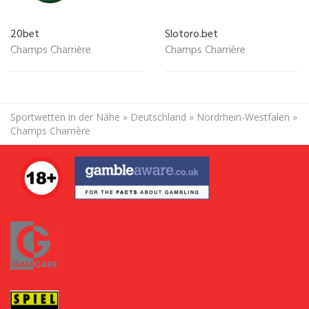
20bet
Slotoro.bet
Champs Charrière
Champs Charrière
Sportwetten in der Nähe
»
Deutschland
»
Nordrhein-Westfalen
»
Champs Charrière