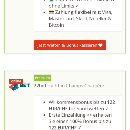
ohne Limits ✓
Zahlung flexibel mit:
Visa,
Mastercard, Skrill, Neteller &
Bitcoin
Jetzt Wetten & Bonus kassieren
Premium
online
22bet
sucht in
Champs Charrière
Willkommensbonus bis zu
122
EUR/CHF
für Sportwetten ✓
Erste Einzahlung >> erhalten
Sie einen
100%
Bonus bis zu
122 EUR/CHF ✓