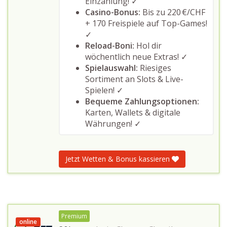
Einzahlung! ✓
Casino-Bonus:
Bis zu 220 €/CHF
+ 170 Freispiele auf Top-Games!
✓
Reload-Boni:
Hol dir
wöchentlich neue Extras! ✓
Spielauswahl:
Riesiges
Sortiment an Slots & Live-
Spielen! ✓
Bequeme Zahlungsoptionen:
Karten, Wallets & digitale
Währungen! ✓
Jetzt Wetten & Bonus kassieren
Premium
online