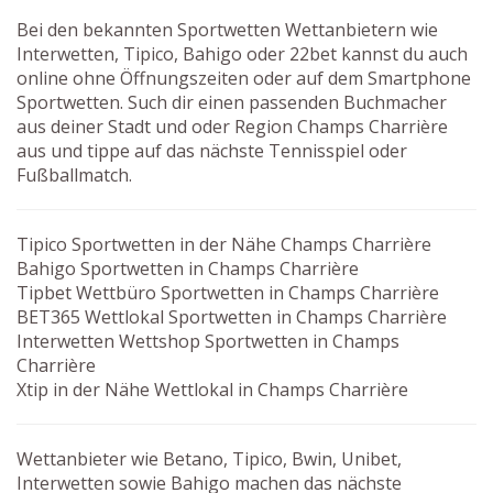
Bei den bekannten Sportwetten Wettanbietern wie
Interwetten, Tipico, Bahigo oder 22bet kannst du auch
online ohne Öffnungszeiten oder auf dem Smartphone
Sportwetten. Such dir einen passenden Buchmacher
aus deiner Stadt und oder Region Champs Charrière
aus und tippe auf das nächste Tennisspiel oder
Fußballmatch.
Tipico Sportwetten in der Nähe Champs Charrière
Bahigo Sportwetten in Champs Charrière
Tipbet Wettbüro Sportwetten in Champs Charrière
BET365 Wettlokal Sportwetten in Champs Charrière
Interwetten Wettshop Sportwetten in Champs
Charrière
Xtip in der Nähe Wettlokal in Champs Charrière
Wettanbieter wie Betano, Tipico, Bwin, Unibet,
Interwetten sowie Bahigo machen das nächste