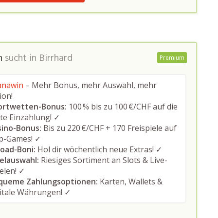
n
sucht in
Birrhard
Premium
anawin
– Mehr Bonus, mehr Auswahl, mehr
ion!
ortwetten-Bonus:
100 % bis zu 100 €/CHF auf die
te Einzahlung! ✓
sino-Bonus:
Bis zu 220 €/CHF + 170 Freispiele auf
p-Games! ✓
load-Boni:
Hol dir wöchentlich neue Extras! ✓
elauswahl:
Riesiges Sortiment an Slots & Live-
elen! ✓
queme Zahlungsoptionen:
Karten, Wallets &
gitale Währungen! ✓