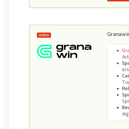
Granawi
online
Gr
Act
Sp
ers
Ca
To
Re
Spi
Spi
Be
di