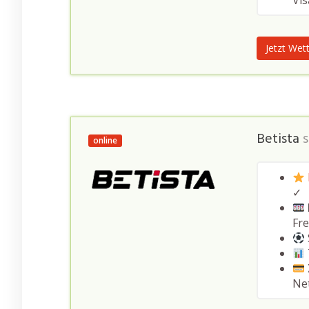
Vis
Jetzt Wet
Betista
s
online
✓
Fre
Net