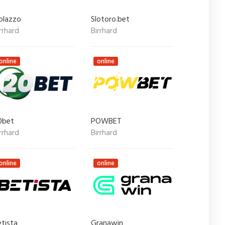
olazzo
Slotoro.bet
rrhard
Birrhard
online
online
0bet
POWBET
rrhard
Birrhard
online
online
tista
Granawin