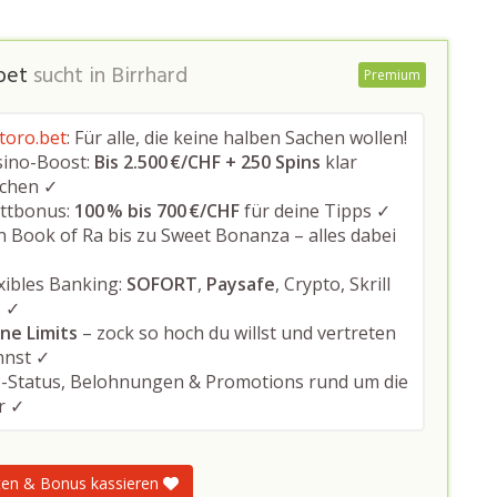
bet
sucht in
Birrhard
Premium
toro.bet
: Für alle, die keine halben Sachen wollen!
sino-Boost:
Bis 2.500 €/CHF + 250 Spins
klar
chen ✓
ttbonus:
100 % bis 700 €/CHF
für deine Tipps ✓
 Book of Ra bis zu Sweet Bonanza – alles dabei
xibles Banking:
SOFORT
,
Paysafe
, Crypto, Skrill
. ✓
ne Limits
– zock so hoch du willst und vertreten
nnst ✓
P-Status, Belohnungen & Promotions rund um die
r ✓
ten & Bonus kassieren