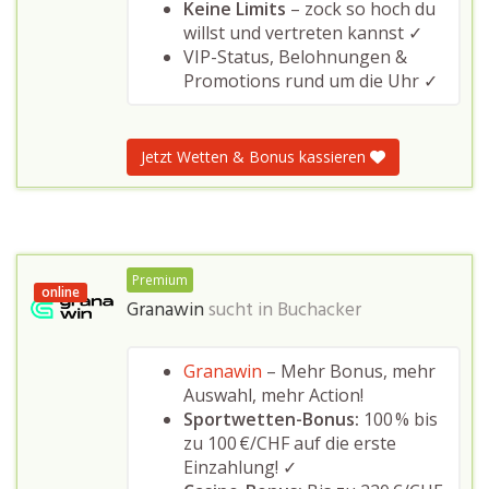
Keine Limits
– zock so hoch du
willst und vertreten kannst ✓
VIP-Status, Belohnungen &
Promotions rund um die Uhr ✓
Jetzt Wetten & Bonus kassieren
Premium
online
Granawin
sucht in
Buchacker
Granawin
– Mehr Bonus, mehr
Auswahl, mehr Action!
Sportwetten-Bonus:
100 % bis
zu 100 €/CHF auf die erste
Einzahlung! ✓