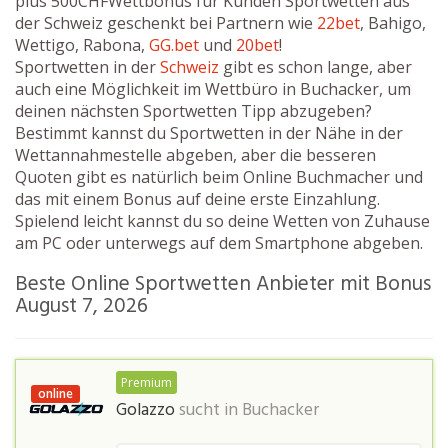
plus 500CHFWettbonus für Kunden Sportwetten aus
der Schweiz geschenkt bei Partnern wie
22bet
, Bahigo,
Wettigo, Rabona,
GG.bet
und
20bet
!
Sportwetten in der
Schweiz
gibt es schon lange, aber
auch eine Möglichkeit im Wettbüro in Buchacker, um
deinen nächsten Sportwetten Tipp abzugeben?
Bestimmt kannst du Sportwetten in der Nähe in der
Wettannahmestelle abgeben, aber die besseren
Quoten gibt es natürlich beim Online Buchmacher und
das mit einem Bonus auf deine erste Einzahlung.
Spielend leicht kannst du so deine Wetten von Zuhause
am PC oder unterwegs auf dem Smartphone abgeben.
Beste Online Sportwetten Anbieter mit Bonus
August 7, 2026
Premium
online
Golazzo
sucht in
Buchacker