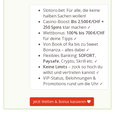
Slotoro.bet: Für alle, die keine
halben Sachen wollen!
Casino-Boost:
Bis 2.500 €/CHF +
250 Spins
klar machen ✓
Wettbonus:
100 % bis 700 €/CHF
für deine Tipps ✓
Von Book of Ra bis zu Sweet
Bonanza – alles dabei ✓
Flexibles Banking:
SOFORT
,
Paysafe
, Crypto, Skrill etc. ✓
Keine Limits
– zock so hoch du
willst und vertreten kannst ✓
VIP-Status, Belohnungen &
Promotions rund um die Uhr ✓
Jetzt Wetten & Bonus kassieren