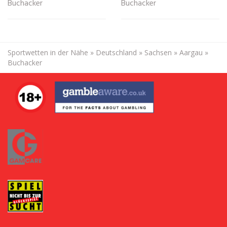
Buchacker
Buchacker
Sportwetten in der Nähe
»
Deutschland
»
Sachsen
»
Aargau
»
Buchacker