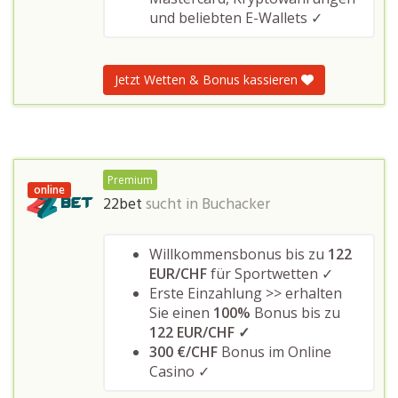
und beliebten E-Wallets ✓
Jetzt Wetten & Bonus kassieren
Premium
online
22bet
sucht in
Buchacker
Willkommensbonus bis zu
122
EUR/CHF
für Sportwetten ✓
Erste Einzahlung >> erhalten
Sie einen
100%
Bonus bis zu
122 EUR/CHF ✓
300 €/CHF
Bonus im Online
Casino ✓