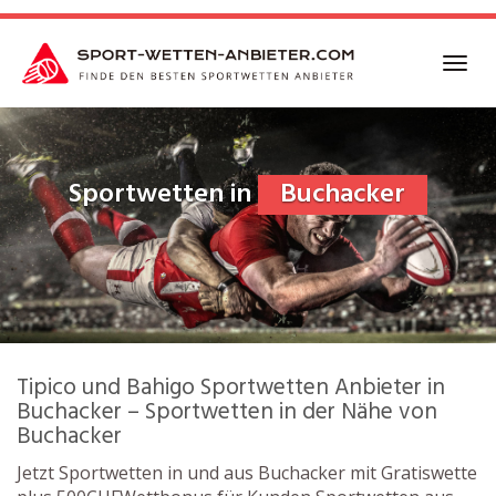
Skip to main content
Togg
Sportwetten in
Buchacker
Tipico und Bahigo Sportwetten Anbieter in
Buchacker – Sportwetten in der Nähe von
Buchacker
Jetzt Sportwetten in und aus Buchacker mit Gratiswette