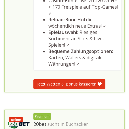
Casino-Bonus:
Bis zu 220 €/CHF
+ 170 Freispiele auf Top-Games!
✓
Reload-Boni:
Hol dir
wöchentlich neue Extras! ✓
Spielauswahl:
Riesiges
Sortiment an Slots & Live-
Spielen! ✓
Bequeme Zahlungsoptionen:
Karten, Wallets & digitale
Währungen! ✓
Jetzt Wetten & Bonus kassieren
Premium
online
20bet
sucht in
Buchacker