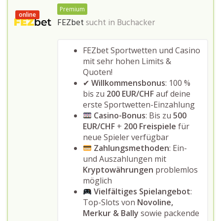
Premium
online
FEZbet
sucht in
Buchacker
FEZbet Sportwetten und Casino
mit sehr hohen Limits &
Quoten!
✔
Willkommensbonus
: 100 %
bis zu
200 EUR/CHF
auf deine
erste Sportwetten-Einzahlung
Casino-Bonus
: Bis zu
500
EUR/CHF
+
200 Freispiele
für
neue Spieler verfügbar
Zahlungsmethoden
: Ein-
und Auszahlungen mit
Kryptowährungen
problemlos
möglich
Vielfältiges Spielangebot
:
Top-Slots von
Novoline,
Merkur & Bally
sowie packende