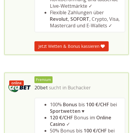
Live-Wettmärkte ✓
Flexible Zahlungen über
Revolut
,
SOFORT
, Crypto, Visa,
Mastercard und E-Wallets ✓
Jetzt Wetten & Bonus kassieren
Premium
online
20bet
sucht in
Buchacker
100%
Bonus
bis
100 €/CHF
bei
Sportwetten
♥
120 €/CHF
Bonus im
Online
Casino
✓
50% Bonus bis
100 €/CHF
bei