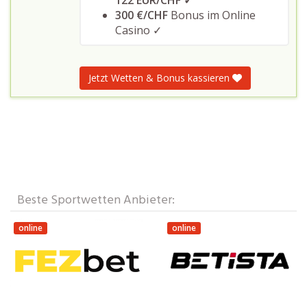
122 EUR/CHF ✓
300 €/CHF
Bonus im Online
Casino ✓
Jetzt Wetten & Bonus kassieren
Beste Sportwetten Anbieter:
online
online