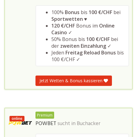
100%
Bonus
bis
100 €/CHF
bei
Sportwetten
♥
120 €/CHF
Bonus im
Online
Casino
✓
50% Bonus bis
100 €/CHF
bei
der
zweiten Einzahlung
✓
Jeden
Freitag Reload Bonus
bis
100 €/CHF ✓
Jetzt Wetten & Bonus kassieren
Premium
online
POWBET
sucht in
Buchacker