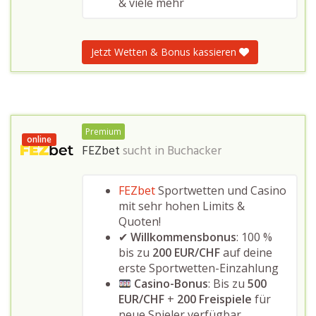
& viele mehr
Jetzt Wetten & Bonus kassieren
Premium
online
FEZbet
sucht in
Buchacker
FEZbet
Sportwetten und Casino
mit sehr hohen Limits &
Quoten!
✔
Willkommensbonus
: 100 %
bis zu
200 EUR/CHF
auf deine
erste Sportwetten-Einzahlung
Casino-Bonus
: Bis zu
500
EUR/CHF
+
200 Freispiele
für
neue Spieler verfügbar