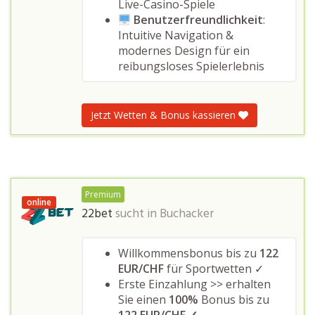
Live-Casino-Spiele
Benutzerfreundlichkeit
:
Intuitive Navigation &
modernes Design für ein
reibungsloses Spielerlebnis
Jetzt Wetten & Bonus kassieren
Premium
online
22bet
sucht in
Buchacker
Willkommensbonus bis zu
122
EUR/CHF
für Sportwetten ✓
Erste Einzahlung >> erhalten
Sie einen
100%
Bonus bis zu