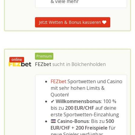
& viele mehr
Jetzt Wetten & Bonus kassieren
Premium
online
FEZbet
sucht in
Bölchenholden
FEZbet
Sportwetten und Casino
mit sehr hohen Limits &
Quoten!
✔
Willkommensbonus
: 100 %
bis zu
200 EUR/CHF
auf deine
erste Sportwetten-Einzahlung
Casino-Bonus
: Bis zu
500
EUR/CHF
+
200 Freispiele
für
neue Spieler verfügbar