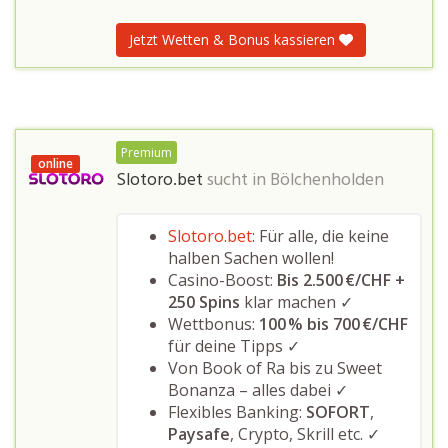
Jetzt Wetten & Bonus kassieren
Premium
online
Slotoro.bet
sucht in
Bölchenholden
Slotoro.bet
: Für alle, die keine
halben Sachen wollen!
Casino-Boost:
Bis 2.500 €/CHF +
250 Spins
klar machen ✓
Wettbonus:
100 % bis 700 €/CHF
für deine Tipps ✓
Von Book of Ra bis zu Sweet
Bonanza – alles dabei ✓
Flexibles Banking:
SOFORT
,
Paysafe
, Crypto, Skrill etc. ✓