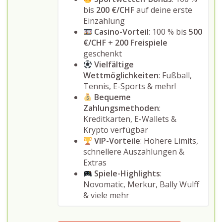
bis
200 €/CHF
auf deine erste
Einzahlung
Casino-Vorteil
: 100 % bis
500
€/CHF
+
200 Freispiele
geschenkt
Vielfältige
Wettmöglichkeiten
: Fußball,
Tennis, E-Sports & mehr!
Bequeme
Zahlungsmethoden
:
Kreditkarten, E-Wallets &
Krypto verfügbar
VIP-Vorteile
: Höhere Limits,
schnellere Auszahlungen &
Extras
Spiele-Highlights
:
Novomatic, Merkur, Bally Wulff
& viele mehr