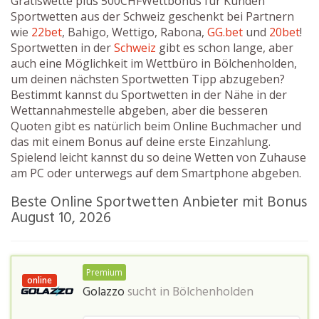
Gratiswette plus 500CHFWettbonus für Kunden
Sportwetten aus der Schweiz geschenkt bei Partnern
wie
22bet
, Bahigo, Wettigo, Rabona,
GG.bet
und
20bet
!
Sportwetten in der
Schweiz
gibt es schon lange, aber
auch eine Möglichkeit im Wettbüro in Bölchenholden,
um deinen nächsten Sportwetten Tipp abzugeben?
Bestimmt kannst du Sportwetten in der Nähe in der
Wettannahmestelle abgeben, aber die besseren
Quoten gibt es natürlich beim Online Buchmacher und
das mit einem Bonus auf deine erste Einzahlung.
Spielend leicht kannst du so deine Wetten von Zuhause
am PC oder unterwegs auf dem Smartphone abgeben.
Beste Online Sportwetten Anbieter mit Bonus
August 10, 2026
Premium
online
Golazzo
sucht in
Bölchenholden