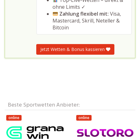
Top-Live-Wetten – direkt &
ohne Limits ✓
Zahlung flexibel mit:
Visa,
Mastercard, Skrill, Neteller &
Bitcoin
Jetzt Wetten & Bonus kassieren
Beste Sportwetten Anbieter:
online
online