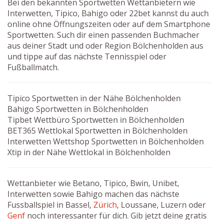
Bei den bekannten Sportwetten Wettanbietern wie
Interwetten, Tipico, Bahigo oder 22bet kannst du auch
online ohne Öffnungszeiten oder auf dem Smartphone
Sportwetten. Such dir einen passenden Buchmacher
aus deiner Stadt und oder Region Bölchenholden aus
und tippe auf das nächste Tennisspiel oder
Fußballmatch.
Tipico Sportwetten in der Nähe Bölchenholden
Bahigo Sportwetten in Bölchenholden
Tipbet Wettbüro Sportwetten in Bölchenholden
BET365 Wettlokal Sportwetten in Bölchenholden
Interwetten Wettshop Sportwetten in Bölchenholden
Xtip in der Nähe Wettlokal in Bölchenholden
Wettanbieter wie Betano, Tipico, Bwin, Unibet,
Interwetten sowie Bahigo machen das nächste
Fussballspiel in Bassel,
Zürich
, Loussane, Luzern oder
Genf
noch interessanter für dich. Gib jetzt deine gratis