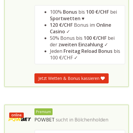
100%
Bonus
bis
100 €/CHF
bei
Sportwetten
♥
120 €/CHF
Bonus im
Online
Casino
✓
50% Bonus bis
100 €/CHF
bei
der
zweiten Einzahlung
✓
Jeden
Freitag Reload Bonus
bis
100 €/CHF ✓
Jetzt Wetten & Bonus kassieren
Premium
online
POWBET
sucht in
Bölchenholden