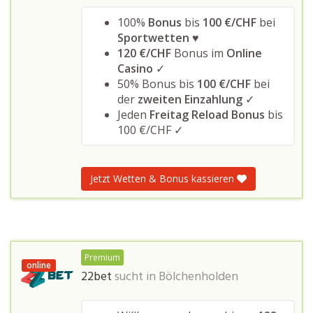
100%
Bonus
bis
100 €/CHF
bei
Sportwetten
♥
120 €/CHF
Bonus im
Online
Casino
✓
50% Bonus bis
100 €/CHF
bei
der
zweiten Einzahlung
✓
Jeden
Freitag Reload Bonus
bis
100 €/CHF ✓
Jetzt Wetten & Bonus kassieren
Premium
online
22bet
sucht in
Bölchenholden