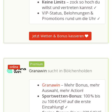
Keine Limits
– zock so hoch du
willst und vertreten kannst ✓
VIP-Status, Belohnungen &
Promotions rund um die Uhr ✓
Jetzt Wetten & Bonus kassieren
Premium
online
Granawin
sucht in
Bölchenholden
Granawin
– Mehr Bonus, mehr
Auswahl, mehr Action!
Sportwetten-Bonus:
100 % bis
zu 100 €/CHF auf die erste
Einzahlung! ✓