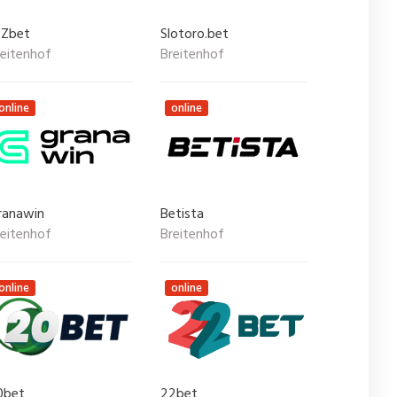
EZbet
Slotoro.bet
reitenhof
Breitenhof
online
online
ranawin
Betista
reitenhof
Breitenhof
online
online
0bet
22bet