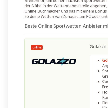
Breitenhof, um deinen nächsten Sportwetten
der Nähe in der Wettannahmestelle abgeben, 
Online Buchmacher und das mit einem Bonus au
so deine Wetten von Zuhause am PC oder un
Beste Online Sportwetten Anbieter mi
Golazzo
online
Go
An
Sp
Gr
Ca
Fre
Hoh
Ko
Fl