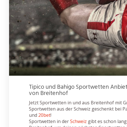
Tipico und Bahigo Sportwetten Anbiet
von Breitenhof
Jetzt Sportwetten in und aus Breitenhof mit
Sportwetten aus der Schweiz geschenkt bei P
und
20bet
!
Sportwetten in der
Schweiz
gibt es schon lang