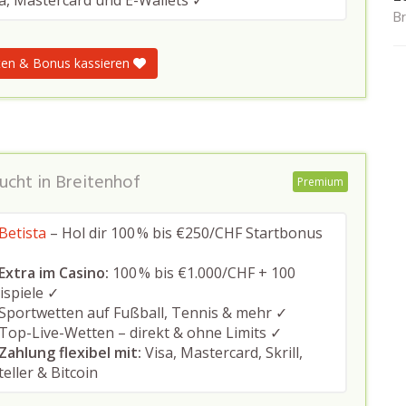
a, Mastercard und E-Wallets ✓
B
ten & Bonus kassieren
ucht in
Breitenhof
Premium
Betista
– Hol dir 100 % bis €250/CHF Startbonus
Extra im Casino:
100 % bis €1.000/CHF + 100
ispiele ✓
Sportwetten auf Fußball, Tennis & mehr ✓
Top-Live-Wetten – direkt & ohne Limits ✓
Zahlung flexibel mit:
Visa, Mastercard, Skrill,
eller & Bitcoin