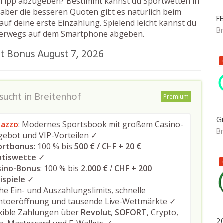
 Tipp abzugeben? Bestimmt kannst du Sportwetten in
aber die besseren Quoten gibt es natürlich beim
F
f deine erste Einzahlung. Spielend leicht kannst du
B
terwegs auf dem Smartphone abgeben.
t Bonus August 7, 2026
sucht in
Breitenhof
Premium
G
lazzo
: Modernes Sportsbook mit großem Casino-
B
gebot und VIP-Vorteilen ✓
ortbonus
: 100 % bis
500 € / CHF + 20 €
atiswette
✓
sino-Bonus
: 100 % bis
2.000 € / CHF + 200
ispiele
✓
e Ein- und Auszahlungslimits, schnelle
ntoeröffnung und tausende Live-Wettmärkte ✓
exible Zahlungen über
Revolut
,
SOFORT
, Crypto,
2