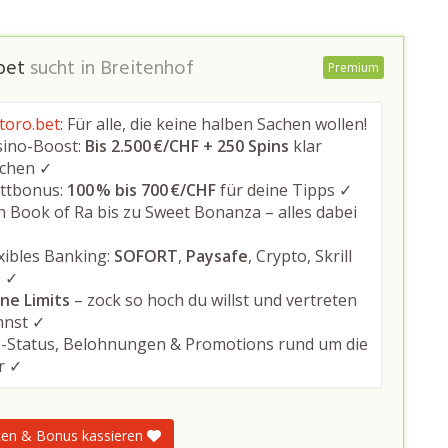
bet
sucht in
Breitenhof
Premium
toro.bet
: Für alle, die keine halben Sachen wollen!
sino-Boost:
Bis 2.500 €/CHF + 250 Spins
klar
chen ✓
ttbonus:
100 % bis 700 €/CHF
für deine Tipps ✓
 Book of Ra bis zu Sweet Bonanza – alles dabei
xibles Banking:
SOFORT
,
Paysafe
, Crypto, Skrill
. ✓
ne Limits
– zock so hoch du willst und vertreten
nnst ✓
P-Status, Belohnungen & Promotions rund um die
r ✓
ten & Bonus kassieren