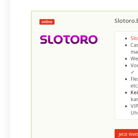
Slotoro.
online
Slo
Ca
ma
We
Von
✓
Fle
etc
Kei
ka
VI
Uh
Jetzt Wet