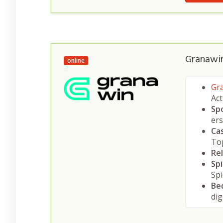
Granawi
online
Gr
Act
Sp
ers
Ca
To
Re
Spi
Spi
Be
di