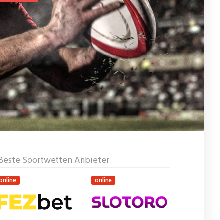
Beste Sportwetten Anbieter:
online
online