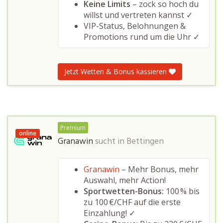
Keine Limits
– zock so hoch du
willst und vertreten kannst ✓
VIP-Status, Belohnungen &
Promotions rund um die Uhr ✓
Jetzt Wetten & Bonus kassieren
Premium
online
Granawin
sucht in
Bettingen
Granawin
– Mehr Bonus, mehr
Auswahl, mehr Action!
Sportwetten-Bonus:
100 % bis
zu 100 €/CHF auf die erste
Einzahlung! ✓