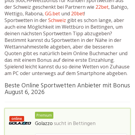
plus 500CHFWettbonus für Kunden Sportwetten aus
der Schweiz geschenkt bei Partnern wie
22bet
, Bahigo,
Wettigo, Rabona,
GG.bet
und
20bet
!
Sportwetten in der
Schweiz
gibt es schon lange, aber
auch eine Möglichkeit im Wettbüro in Bettingen, um
deinen nächsten Sportwetten Tipp abzugeben?
Bestimmt kannst du Sportwetten in der Nähe in der
Wettannahmestelle abgeben, aber die besseren
Quoten gibt es natürlich beim Online Buchmacher und
das mit einem Bonus auf deine erste Einzahlung.
Spielend leicht kannst du so deine Wetten von Zuhause
am PC oder unterwegs auf dem Smartphone abgeben.
Beste Online Sportwetten Anbieter mit Bonus
August 6, 2026
Premium
online
Golazzo
sucht in
Bettingen