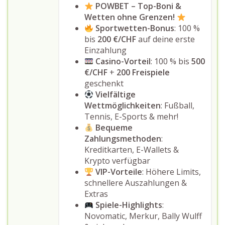
POWBET – Top-Boni &
Wetten ohne Grenzen!
Sportwetten-Bonus
: 100 %
bis
200 €/CHF
auf deine erste
Einzahlung
Casino-Vorteil
: 100 % bis
500
€/CHF
+
200 Freispiele
geschenkt
Vielfältige
Wettmöglichkeiten
: Fußball,
Tennis, E-Sports & mehr!
Bequeme
Zahlungsmethoden
:
Kreditkarten, E-Wallets &
Krypto verfügbar
VIP-Vorteile
: Höhere Limits,
schnellere Auszahlungen &
Extras
Spiele-Highlights
:
Novomatic, Merkur, Bally Wulff