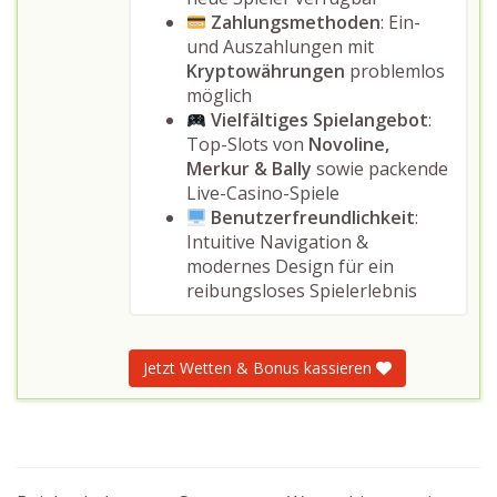
Zahlungsmethoden
: Ein-
und Auszahlungen mit
Kryptowährungen
problemlos
möglich
Vielfältiges Spielangebot
:
Top-Slots von
Novoline,
Merkur & Bally
sowie packende
Live-Casino-Spiele
Benutzerfreundlichkeit
:
Intuitive Navigation &
modernes Design für ein
reibungsloses Spielerlebnis
Jetzt Wetten & Bonus kassieren