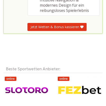
Intuitive Navigation &
modernes Design für ein
reibungsloses Spielerlebnis
Jetzt Wetten & Bonus kassieren
Beste Sportwetten Anbieter:
online
online