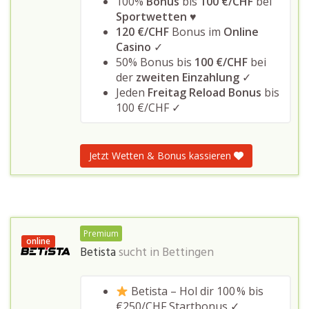
100%
Bonus
bis
100 €/CHF
bei
Sportwetten
♥
120 €/CHF
Bonus im
Online
Casino
✓
50% Bonus bis
100 €/CHF
bei
der
zweiten Einzahlung
✓
Jeden
Freitag Reload Bonus
bis
100 €/CHF ✓
Jetzt Wetten & Bonus kassieren
Premium
online
Betista
sucht in
Bettingen
Betista – Hol dir 100 % bis
€250/CHF Startbonus ✓