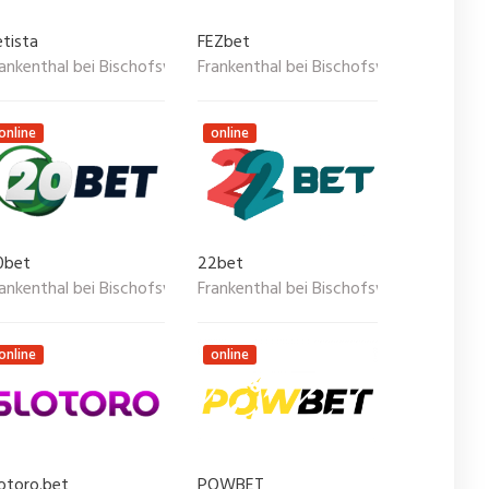
tista
FEZbet
rankenthal bei Bischofswerda
Frankenthal bei Bischofswerda
online
online
0bet
22bet
rankenthal bei Bischofswerda
Frankenthal bei Bischofswerda
online
online
otoro.bet
POWBET