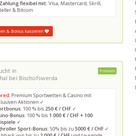
Zahlung flexibel mit:
Visa, Mastercard, Skrill,
eller & Bitcoin
ten & Bonus kassieren
ucht in
Premium
hal bei Bischofswerda
ored
: Premium Sportwetten & Casino mit
lusiven Aktionen ✓
ortbonus
: 100 % bis
250 € / CHF
✓
sino-Bonus
: 100 % bis
1.000 € / CHF + 100
ispiele
✓
hroller Sport-Bonus:
50% bis zu
5000 € / CHF
✓
shback von bis zu
2.000 € / CHF
und tausende