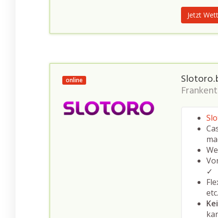
Jetzt Wet
Slotoro.
online
Frankent
Slo
Ca
ma
We
Von
✓
Fle
etc
Kei
ka