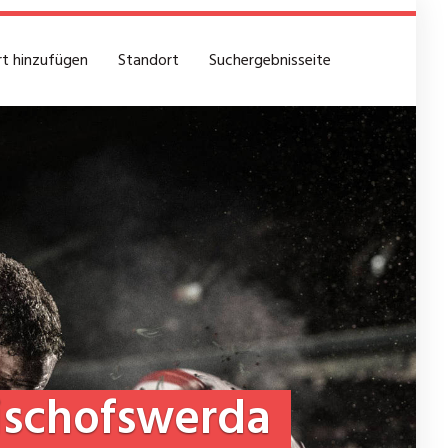
rt hinzufügen
Standort
Suchergebnisseite
ischofswerda