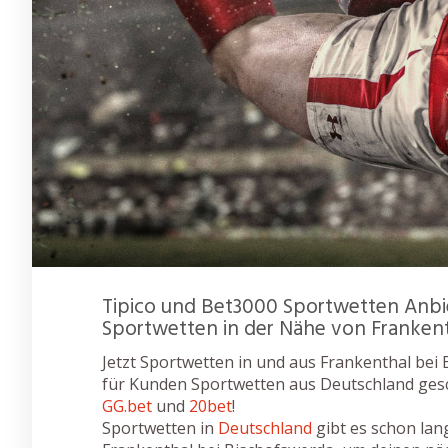
Tipico und Bet3000 Sportwetten Anbie
Sportwetten in der Nähe von Frankent
Jetzt Sportwetten in und aus Frankenthal bei
für Kunden Sportwetten aus Deutschland ges
GG.bet
und
20bet
!
Sportwetten in
Deutschland
gibt es schon lan