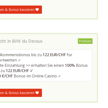
ten & Bonus kassieren
cht in
Bifé du Dessus
Premium
llkommensbonus bis zu
122 EUR/CHF
für
ortwetten ✓
te Einzahlung >> erhalten Sie einen
100%
Bonus
 zu
122 EUR/CHF ✓
0 €/CHF
Bonus im Online Casino ✓
ten & Bonus kassieren