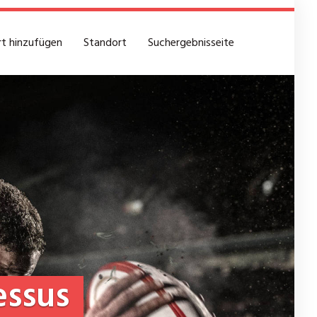
rt hinzufügen
Standort
Suchergebnisseite
essus