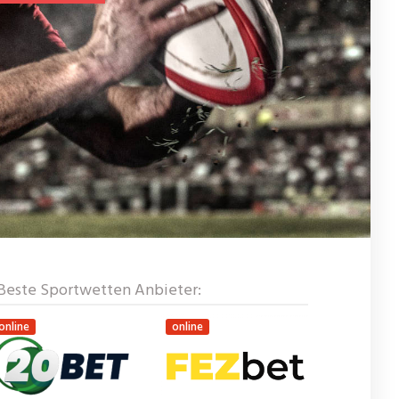
Beste Sportwetten Anbieter:
online
online