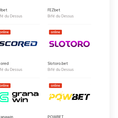
0bet
FEZbet
ifé du Dessus
Bifé du Dessus
online
online
cored
Slotoro.bet
ifé du Dessus
Bifé du Dessus
online
online
ranawin
POWBET