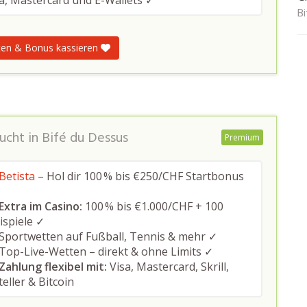
a, Mastercard und E-Wallets ✓
B
ten & Bonus kassieren
ucht in
Bifé du Dessus
Premium
Betista
– Hol dir 100 % bis €250/CHF Startbonus
Extra im Casino:
100 % bis €1.000/CHF + 100
ispiele ✓
Sportwetten auf Fußball, Tennis & mehr ✓
Top-Live-Wetten – direkt & ohne Limits ✓
Zahlung flexibel mit:
Visa, Mastercard, Skrill,
eller & Bitcoin