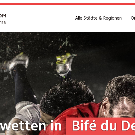
Alle Städte & Regionen
O
twetten in
Bifé du D