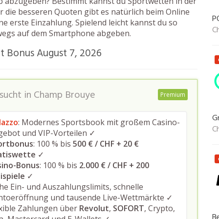
p abzugeben? Bestimmt kannst du Sportwetten in der
 die besseren Quoten gibt es natürlich beim Online
P
 erste Einzahlung. Spielend leicht kannst du so
C
wegs auf dem Smartphone abgeben.
t Bonus August 7, 2026
sucht in
Champ Brouye
Premium
G
lazzo
: Modernes Sportsbook mit großem Casino-
C
gebot und VIP-Vorteilen ✓
ortbonus
: 100 % bis
500 € / CHF + 20 €
atiswette
✓
sino-Bonus
: 100 % bis
2.000 € / CHF + 200
ispiele
✓
e Ein- und Auszahlungslimits, schnelle
ntoeröffnung und tausende Live-Wettmärkte ✓
exible Zahlungen über
Revolut
,
SOFORT
, Crypto,
Be