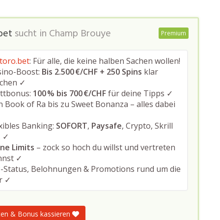
bet
sucht in
Champ Brouye
Premium
toro.bet
: Für alle, die keine halben Sachen wollen!
sino-Boost:
Bis 2.500 €/CHF + 250 Spins
klar
chen ✓
ttbonus:
100 % bis 700 €/CHF
für deine Tipps ✓
 Book of Ra bis zu Sweet Bonanza – alles dabei
xibles Banking:
SOFORT
,
Paysafe
, Crypto, Skrill
. ✓
ne Limits
– zock so hoch du willst und vertreten
nnst ✓
P-Status, Belohnungen & Promotions rund um die
r ✓
ten & Bonus kassieren