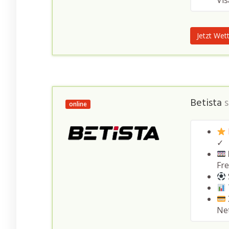
Vis
Jetzt Wet
Betista
s
online
✓
Fre
Net