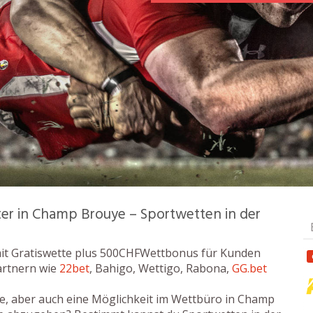
er in Champ Brouye – Sportwetten in der
mit Gratiswette plus 500CHFWettbonus für Kunden
artnern wie
22bet
, Bahigo, Wettigo, Rabona,
GG.bet
e, aber auch eine Möglichkeit im Wettbüro in Champ