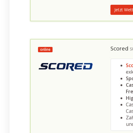
Jetzt Wet
Scored
s
online
Sc
exk
Sp
Ca
Fre
Hig
Ca
Cas
Za
und