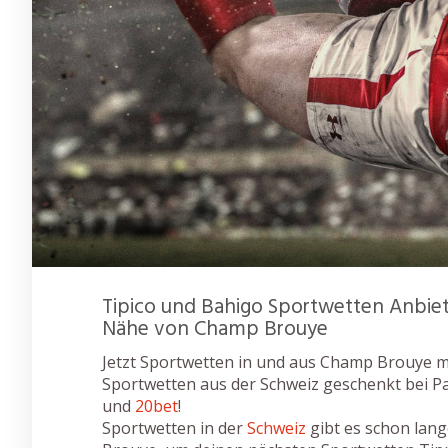
Tipico und Bahigo Sportwetten Anbiet
Nähe von Champ Brouye
Jetzt Sportwetten in und aus Champ Brouye 
Sportwetten aus der Schweiz geschenkt bei P
und
20bet
!
Sportwetten in der
Schweiz
gibt es schon lang