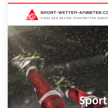
Skip to main content
Spor