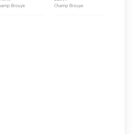
hamp Brouye
Champ Brouye