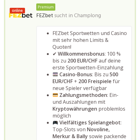
Premium
online
FEZbet
sucht in
Champlong
FEZbet Sportwetten und Casino
mit sehr hohen Limits &
Quoten!
✔
Willkommensbonus
: 100 %
bis zu
200 EUR/CHF
auf deine
erste Sportwetten-Einzahlung
Casino-Bonus
: Bis zu
500
EUR/CHF
+
200 Freispiele
für
neue Spieler verfügbar
Zahlungsmethoden
: Ein-
und Auszahlungen mit
Kryptowährungen
problemlos
möglich
Vielfältiges Spielangebot
:
Top-Slots von
Novoline,
Merkur & Bally
sowie packende