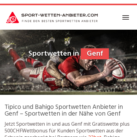
Skip to main content
Togg
Sportwetten in
Genf
Tipico und Bahigo Sportwetten Anbieter in
Genf – Sportwetten in der Nähe von Genf
Jetzt Sportwetten in und aus Genf mit Gratiswette plus
500CHFWettbonus für Kunden Sportwetten aus der