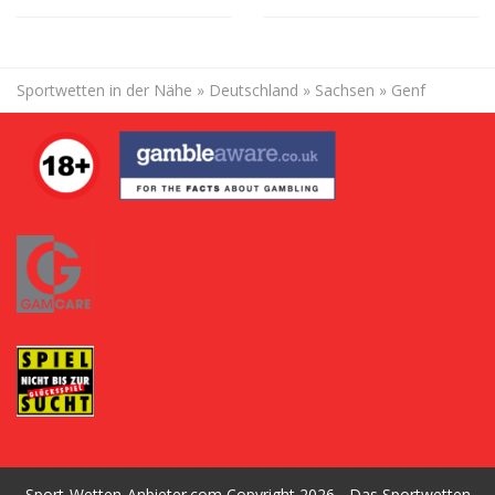
Sportwetten in der Nähe
»
Deutschland
»
Sachsen
»
Genf
Sport-Wetten-Anbieter.com Copyright 2026 - Das Sportwetten