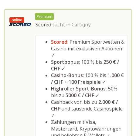
Premium
online
Scored
sucht in
Cartigny
Scored
: Premium Sportwetten &
Casino mit exklusiven Aktionen
✓
Sportbonus
: 100 % bis
250 € /
CHF
✓
Casino-Bonus
: 100 % bis
1.000 €
/ CHF + 100 Freispiele
✓
Highroller Sport-Bonus:
50%
bis zu
5000 € / CHF
✓
Cashback von bis zu
2.000 € /
CHF
und tausende Casinospiele
✓
Zahlungen mit Visa,
Mastercard, Kryptowährungen
und beliebten E-Wallets ✓