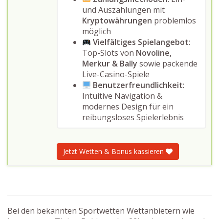
und Auszahlungen mit
Kryptowährungen
problemlos
möglich
Vielfältiges Spielangebot
:
Top-Slots von
Novoline,
Merkur & Bally
sowie packende
Live-Casino-Spiele
Benutzerfreundlichkeit
:
Intuitive Navigation &
modernes Design für ein
reibungsloses Spielerlebnis
Jetzt Wetten & Bonus kassieren
Bei den bekannten Sportwetten Wettanbietern wie