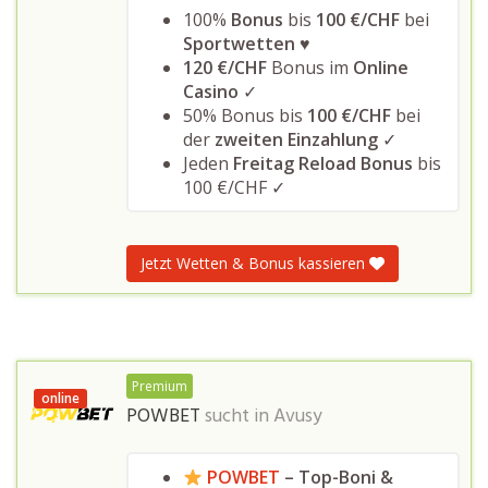
100%
Bonus
bis
100 €/CHF
bei
Sportwetten
♥
120 €/CHF
Bonus im
Online
Casino
✓
50% Bonus bis
100 €/CHF
bei
der
zweiten Einzahlung
✓
Jeden
Freitag Reload Bonus
bis
100 €/CHF ✓
Jetzt Wetten & Bonus kassieren
Premium
online
POWBET
sucht in
Avusy
POWBET
– Top-Boni &