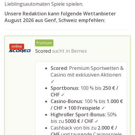
Lieblingsautomaten Spiele spielen.
Unsere Redaktion kann folgende Wettanbieter
August 2026 aus Genf, Schweiz empfehlen:
Premium
online
Scored
sucht in
Bernex
Scored
: Premium Sportwetten &
Casino mit exklusiven Aktionen
✓
Sportbonus
: 100 % bis
250 € /
CHF
✓
Casino-Bonus
: 100 % bis
1.000 €
/ CHF + 100 Freispiele
✓
Highroller Sport-Bonus:
50%
bis zu
5000 € / CHF
✓
Cashback von bis zu
2.000 € /
CHF
und tausende Casinospiele