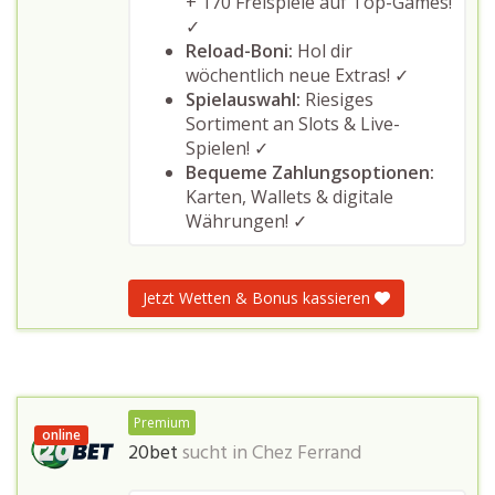
+ 170 Freispiele auf Top-Games!
✓
Reload-Boni:
Hol dir
wöchentlich neue Extras! ✓
Spielauswahl:
Riesiges
Sortiment an Slots & Live-
Spielen! ✓
Bequeme Zahlungsoptionen:
Karten, Wallets & digitale
Währungen! ✓
Jetzt Wetten & Bonus kassieren
Premium
online
20bet
sucht in
Chez Ferrand