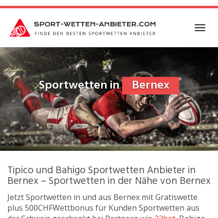
Skip to main content
Togg
Sportwetten in
Bernex
Tipico und Bahigo Sportwetten Anbieter in
Bernex – Sportwetten in der Nähe von Bernex
Jetzt Sportwetten in und aus Bernex mit Gratiswette
plus 500CHFWettbonus für Kunden Sportwetten aus