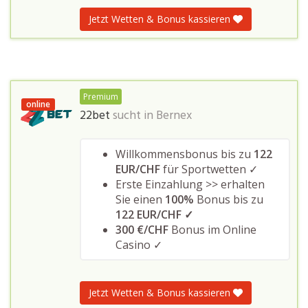
Jetzt Wetten & Bonus kassieren
Premium
online
22bet
sucht in
Bernex
Willkommensbonus bis zu
122
EUR/CHF
für Sportwetten ✓
Erste Einzahlung >> erhalten
Sie einen
100%
Bonus bis zu
122 EUR/CHF ✓
300 €/CHF
Bonus im Online
Casino ✓
Jetzt Wetten & Bonus kassieren