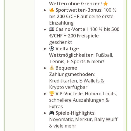
Wetten ohne Grenzen!
Sportwetten-Bonus
: 100 %
bis
200 €/CHF
auf deine erste
Einzahlung
Casino-Vorteil
: 100 % bis
500
€/CHF
+
200 Freispiele
geschenkt
Vielfältige
Wettmöglichkeiten
: Fußball,
Tennis, E-Sports & mehr!
Bequeme
Zahlungsmethoden
:
Kreditkarten, E-Wallets &
Krypto verfügbar
VIP-Vorteile
: Höhere Limits,
schnellere Auszahlungen &
Extras
Spiele-Highlights
:
Novomatic, Merkur, Bally Wulff
& viele mehr