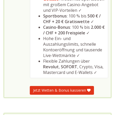
mit großem Casino-Angebot
und VIP-Vorteilen ✓
Sportbonus
: 100 % bis
500 € /
CHF + 20 € Gratiswette
✓
Casino-Bonus
: 100 % bis
2.000 €
/ CHF + 200 Freispiele
✓
Hohe Ein- und
Auszahlungslimits, schnelle
Kontoeröffnung und tausende
Live-Wettmärkte ✓
Flexible Zahlungen über
Revolut
,
SOFORT
, Crypto, Visa,
Mastercard und E-Wallets ✓
Jetzt Wetten & Bonus kassieren