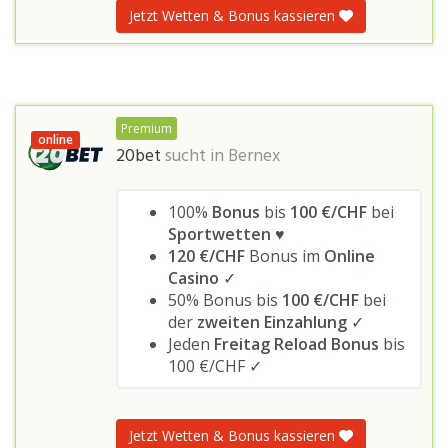
Jetzt Wetten & Bonus kassieren
Premium
online
20bet
sucht in
Bernex
100%
Bonus
bis
100 €/CHF
bei
Sportwetten
♥
120 €/CHF
Bonus im
Online
Casino
✓
50% Bonus bis
100 €/CHF
bei
der
zweiten Einzahlung
✓
Jeden
Freitag Reload Bonus
bis
100 €/CHF ✓
Jetzt Wetten & Bonus kassieren