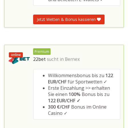
Jetzt Wetten & Bonus kassieren
Premium
online
22bet
sucht in
Bernex
Willkommensbonus bis zu
122
EUR/CHF
für Sportwetten ✓
Erste Einzahlung >> erhalten
Sie einen
100%
Bonus bis zu
122 EUR/CHF ✓
300 €/CHF
Bonus im Online
Casino ✓