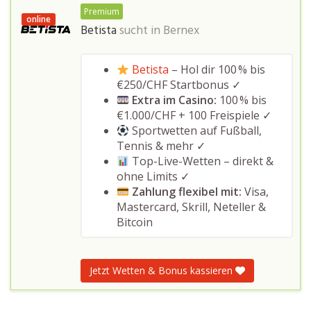
Premium
online
Betista
sucht in
Bernex
Betista
– Hol dir 100 % bis
€250/CHF Startbonus ✓
Extra im Casino:
100 % bis
€1.000/CHF + 100 Freispiele ✓
Sportwetten auf Fußball,
Tennis & mehr ✓
Top-Live-Wetten – direkt &
ohne Limits ✓
Zahlung flexibel mit:
Visa,
Mastercard, Skrill, Neteller &
Bitcoin
Jetzt Wetten & Bonus kassieren