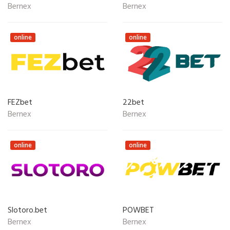
Bernex
Bernex
online
online
FEZbet
22bet
Bernex
Bernex
online
online
Slotoro.bet
POWBET
Bernex
Bernex