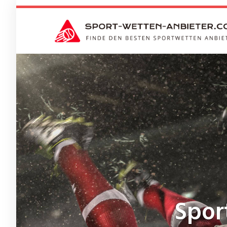
Skip to main content
Spor