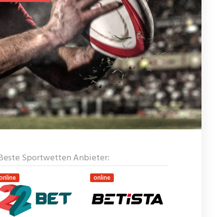
Beste Sportwetten Anbieter:
online
online