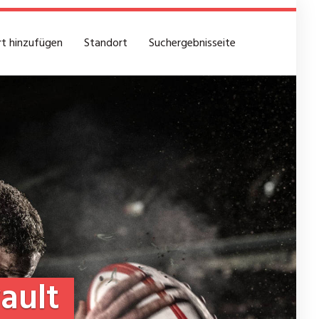
rt hinzufügen
Standort
Suchergebnisseite
ault