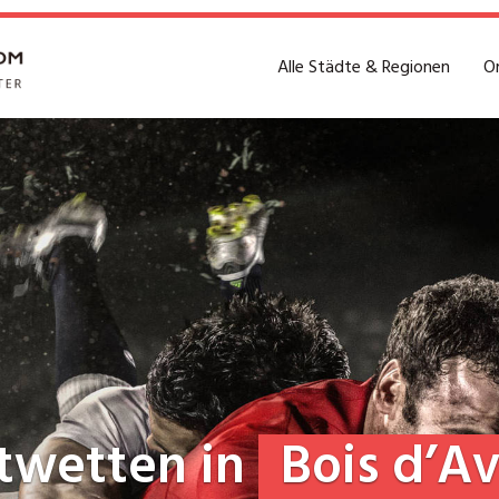
Alle Städte & Regionen
O
twetten in
Bois d’Av