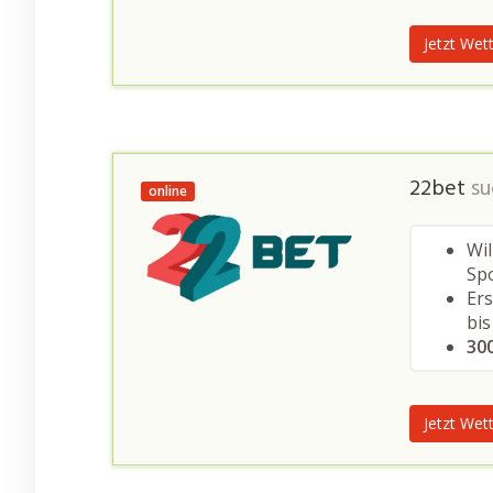
Jetzt Wet
22bet
su
online
Wi
Sp
Ers
bis
30
Jetzt Wet