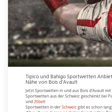
Tipico und Bahigo Sportwetten Anbiete
Nähe von Bois d’Avault
Jetzt Sportwetten in und aus Bois d’Avault m
Sportwetten aus der Schweiz geschenkt bei P
und
20bet
!
Sportwetten in der
Schweiz
gibt es schon lang