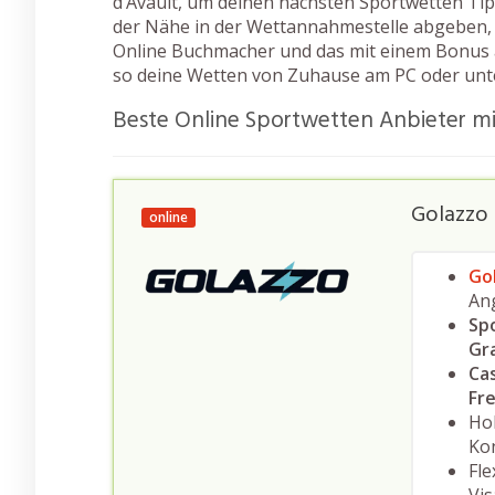
d’Avault, um deinen nächsten Sportwetten Ti
der Nähe in der Wettannahmestelle abgeben, 
Online Buchmacher und das mit einem Bonus au
so deine Wetten von Zuhause am PC oder un
Beste Online Sportwetten Anbieter mi
Golazzo
online
Go
An
Sp
Gr
Ca
Fre
Hoh
Ko
Fl