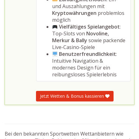
und Auszahlungen mit
Kryptowährungen
problemlos
möglich
Vielfältiges Spielangebot
:
Top-Slots von
Novoline,
Merkur & Bally
sowie packende
Live-Casino-Spiele
Benutzerfreundlichkeit
:
Intuitive Navigation &
modernes Design für ein
reibungsloses Spielerlebnis
Jetzt Wetten & Bonus kassieren
Bei den bekannten Sportwetten Wettanbietern wie