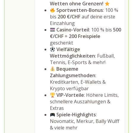
Wetten ohne Grenzen!
Sportwetten-Bonus
: 100 %
bis
200 €/CHF
auf deine erste
Einzahlung
Casino-Vorteil
: 100 % bis
500
€/CHF
+
200 Freispiele
geschenkt
Vielfältige
Wettmöglichkeiten
: Fußball,
Tennis, E-Sports & mehr!
Bequeme
Zahlungsmethoden
:
Kreditkarten, E-Wallets &
Krypto verfügbar
VIP-Vorteile
: Höhere Limits,
schnellere Auszahlungen &
Extras
Spiele-Highlights
:
Novomatic, Merkur, Bally Wulff
& viele mehr