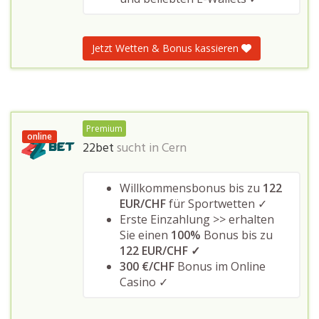
Jetzt Wetten & Bonus kassieren
Premium
online
22bet
sucht in
Cern
Willkommensbonus bis zu
122
EUR/CHF
für Sportwetten ✓
Erste Einzahlung >> erhalten
Sie einen
100%
Bonus bis zu
122 EUR/CHF ✓
300 €/CHF
Bonus im Online
Casino ✓