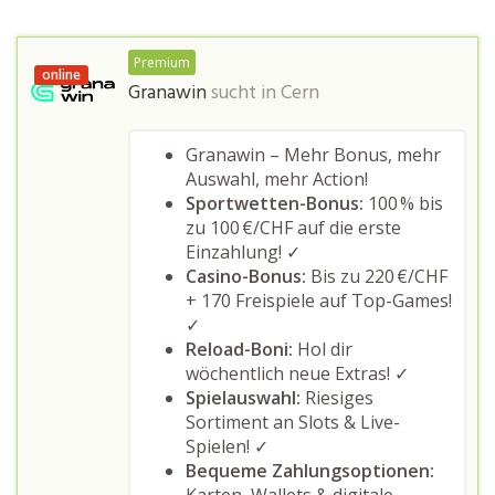
Premium
online
Granawin
sucht in
Cern
Granawin – Mehr Bonus, mehr
Auswahl, mehr Action!
Sportwetten-Bonus:
100 % bis
zu 100 €/CHF auf die erste
Einzahlung! ✓
Casino-Bonus:
Bis zu 220 €/CHF
+ 170 Freispiele auf Top-Games!
✓
Reload-Boni:
Hol dir
wöchentlich neue Extras! ✓
Spielauswahl:
Riesiges
Sortiment an Slots & Live-
Spielen! ✓
Bequeme Zahlungsoptionen: