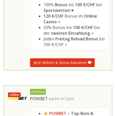
100%
Bonus
bis
100 €/CHF
bei
Sportwetten
♥
120 €/CHF
Bonus im
Online
Casino
✓
50% Bonus bis
100 €/CHF
bei
der
zweiten Einzahlung
✓
Jeden
Freitag Reload Bonus
bis
100 €/CHF ✓
Jetzt Wetten & Bonus kassieren
Premium
online
POWBET
sucht in
Cern
POWBET
– Top-Boni &