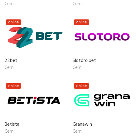
Cern
Cern
online
online
22bet
Slotoro.bet
Cern
Cern
online
online
Betista
Granawin
Cern
Cern