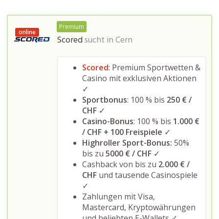
Premium
online
Scored
sucht in
Cern
Scored
: Premium Sportwetten &
Casino mit exklusiven Aktionen
✓
Sportbonus
: 100 % bis
250 € /
CHF
✓
Casino-Bonus
: 100 % bis
1.000 €
/ CHF + 100 Freispiele
✓
Highroller Sport-Bonus:
50%
bis zu
5000 € / CHF
✓
Cashback von bis zu
2.000 € /
CHF
und tausende Casinospiele
✓
Zahlungen mit Visa,
Mastercard, Kryptowährungen
und beliebten E-Wallets ✓