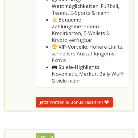
Wettmöglichkeiten
: Fußball,
Tennis, E-Sports & mehr!
Bequeme
Zahlungsmethoden
:
Kreditkarten, E-Wallets &
Krypto verfügbar
VIP-Vorteile
: Höhere Limits,
schnellere Auszahlungen &
Extras
Spiele-Highlights
:
Novomatic, Merkur, Bally Wulff
& viele mehr
Jetzt Wetten & Bonus kassieren
Premium