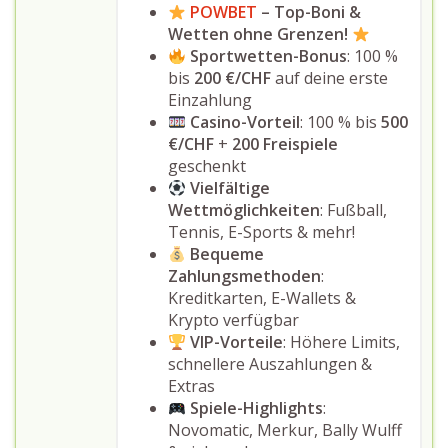
POWBET
– Top-Boni &
Wetten ohne Grenzen!
Sportwetten-Bonus
: 100 %
bis
200 €/CHF
auf deine erste
Einzahlung
Casino-Vorteil
: 100 % bis
500
€/CHF
+
200 Freispiele
geschenkt
Vielfältige
Wettmöglichkeiten
: Fußball,
Tennis, E-Sports & mehr!
Bequeme
Zahlungsmethoden
:
Kreditkarten, E-Wallets &
Krypto verfügbar
VIP-Vorteile
: Höhere Limits,
schnellere Auszahlungen &
Extras
Spiele-Highlights
:
Novomatic, Merkur, Bally Wulff