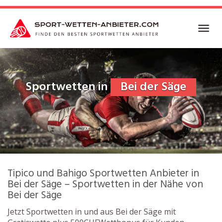
Skip to main content
Togg
Sportwetten in
Bei der Säge
Tipico und Bahigo Sportwetten Anbieter in
Bei der Säge – Sportwetten in der Nähe von
Bei der Säge
Jetzt Sportwetten in und aus Bei der Säge mit