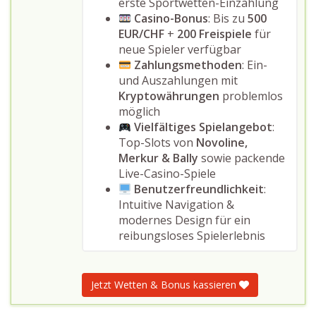
erste Sportwetten-Einzahlung
Casino-Bonus
: Bis zu
500
EUR/CHF
+
200 Freispiele
für
neue Spieler verfügbar
Zahlungsmethoden
: Ein-
und Auszahlungen mit
Kryptowährungen
problemlos
möglich
Vielfältiges Spielangebot
:
Top-Slots von
Novoline,
Merkur & Bally
sowie packende
Live-Casino-Spiele
Benutzerfreundlichkeit
:
Intuitive Navigation &
modernes Design für ein
reibungsloses Spielerlebnis
Jetzt Wetten & Bonus kassieren