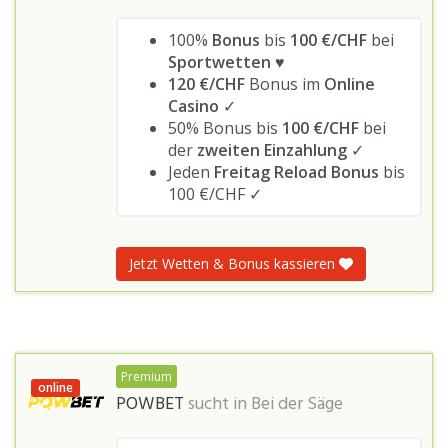
100%
Bonus
bis
100 €/CHF
bei
Sportwetten
♥
120 €/CHF
Bonus im
Online
Casino
✓
50% Bonus bis
100 €/CHF
bei
der
zweiten Einzahlung
✓
Jeden
Freitag Reload Bonus
bis
100 €/CHF ✓
Jetzt Wetten & Bonus kassieren
Premium
online
POWBET
sucht in
Bei der Säge