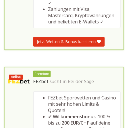
✓
Zahlungen mit Visa,
Mastercard, Kryptowährungen
und beliebten E-Wallets ✓
Jetzt Wetten & Bonus kassieren
Premium
online
FEZbet
sucht in
Bei der Säge
FEZbet Sportwetten und Casino
mit sehr hohen Limits &
Quoten!
✔
Willkommensbonus
: 100 %
bis zu
200 EUR/CHF
auf deine