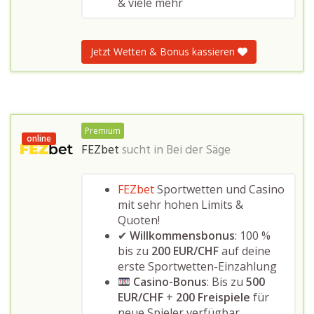
& viele mehr
Jetzt Wetten & Bonus kassieren
Premium
online
FEZbet
sucht in
Bei der Säge
FEZbet
Sportwetten und Casino
mit sehr hohen Limits &
Quoten!
✔
Willkommensbonus
: 100 %
bis zu
200 EUR/CHF
auf deine
erste Sportwetten-Einzahlung
Casino-Bonus
: Bis zu
500
EUR/CHF
+
200 Freispiele
für
neue Spieler verfügbar