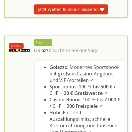
Jetzt Wetten & Bonus kassieren
Premium
online
Golazzo
sucht in
Bei der Säge
Golazzo
: Modernes Sportsbook
mit großem Casino-Angebot
und VIP-Vorteilen ✓
Sportbonus
: 100 % bis
500 € /
CHF + 20 € Gratiswette
✓
Casino-Bonus
: 100 % bis
2.000 €
/ CHF + 200 Freispiele
✓
Hohe Ein- und
Auszahlungslimits, schnelle
Kontoeröffnung und tausende