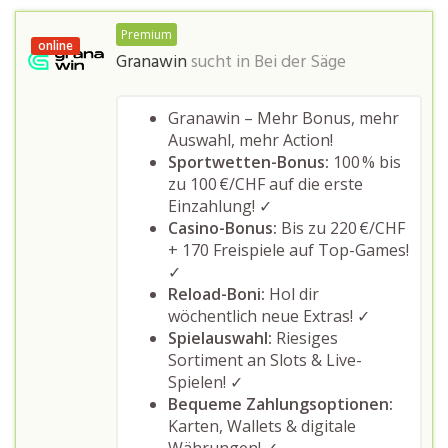
Premium
online
Granawin
sucht in
Bei der Säge
Granawin – Mehr Bonus, mehr
Auswahl, mehr Action!
Sportwetten-Bonus:
100 % bis
zu 100 €/CHF auf die erste
Einzahlung! ✓
Casino-Bonus:
Bis zu 220 €/CHF
+ 170 Freispiele auf Top-Games!
✓
Reload-Boni:
Hol dir
wöchentlich neue Extras! ✓
Spielauswahl:
Riesiges
Sortiment an Slots & Live-
Spielen! ✓
Bequeme Zahlungsoptionen:
Karten, Wallets & digitale