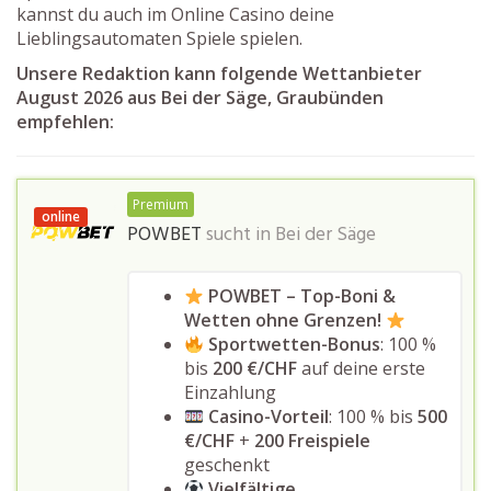
kannst du auch im Online Casino deine
Lieblingsautomaten Spiele spielen.
Unsere Redaktion kann folgende Wettanbieter
August 2026 aus Bei der Säge, Graubünden
empfehlen:
Premium
online
POWBET
sucht in
Bei der Säge
POWBET – Top-Boni &
Wetten ohne Grenzen!
Sportwetten-Bonus
: 100 %
bis
200 €/CHF
auf deine erste
Einzahlung
Casino-Vorteil
: 100 % bis
500
€/CHF
+
200 Freispiele
geschenkt
Vielfältige