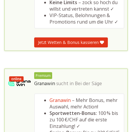
Keine Limits
– zock so hoch du
willst und vertreten kannst ✓
VIP-Status, Belohnungen &
Promotions rund um die Uhr ✓
Jetzt Wetten & Bonus kassieren
Premium
online
Granawin
sucht in
Bei der Säge
Granawin
– Mehr Bonus, mehr
Auswahl, mehr Action!
Sportwetten-Bonus:
100 % bis
zu 100 €/CHF auf die erste
Einzahlung! ✓