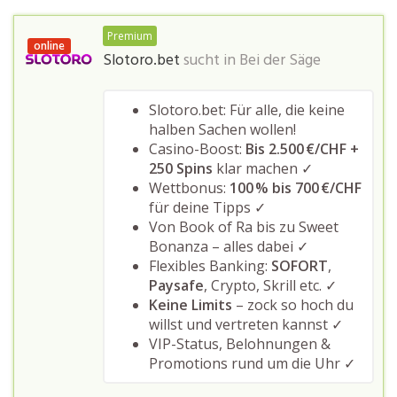
Premium
online
Slotoro.bet
sucht in
Bei der Säge
Slotoro.bet: Für alle, die keine
halben Sachen wollen!
Casino-Boost:
Bis 2.500 €/CHF +
250 Spins
klar machen ✓
Wettbonus:
100 % bis 700 €/CHF
für deine Tipps ✓
Von Book of Ra bis zu Sweet
Bonanza – alles dabei ✓
Flexibles Banking:
SOFORT
,
Paysafe
, Crypto, Skrill etc. ✓
Keine Limits
– zock so hoch du
willst und vertreten kannst ✓
VIP-Status, Belohnungen &
Promotions rund um die Uhr ✓