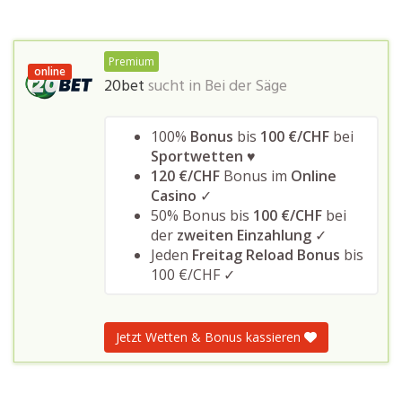
Premium
online
20bet
sucht in
Bei der Säge
100%
Bonus
bis
100 €/CHF
bei
Sportwetten
♥
120 €/CHF
Bonus im
Online
Casino
✓
50% Bonus bis
100 €/CHF
bei
der
zweiten Einzahlung
✓
Jeden
Freitag Reload Bonus
bis
100 €/CHF ✓
Jetzt Wetten & Bonus kassieren