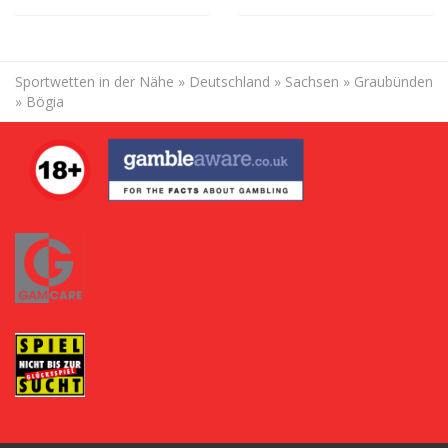
Sportwetten in der Nähe
»
Deutschland
»
Sachsen
»
Graubünden
»
Bögia