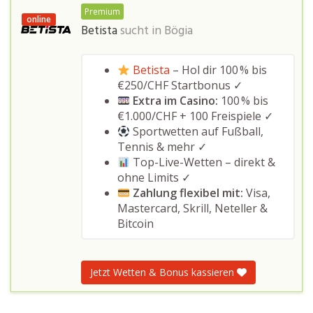
Premium
online
Betista
sucht in
Bögia
Betista
– Hol dir 100 % bis
€250/CHF Startbonus ✓
Extra im Casino:
100 % bis
€1.000/CHF + 100 Freispiele ✓
Sportwetten auf Fußball,
Tennis & mehr ✓
Top-Live-Wetten – direkt &
ohne Limits ✓
Zahlung flexibel mit:
Visa,
Mastercard, Skrill, Neteller &
Bitcoin
Jetzt Wetten & Bonus kassieren