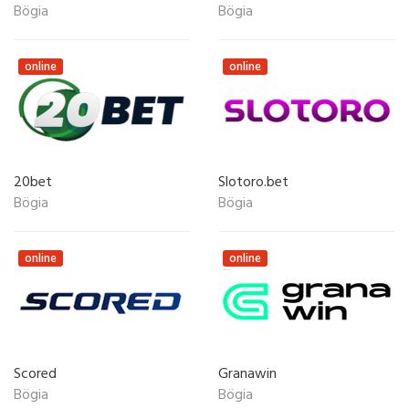
Bögia
Bögia
online
online
20bet
Slotoro.bet
Bögia
Bögia
online
online
Scored
Granawin
Bögia
Bögia