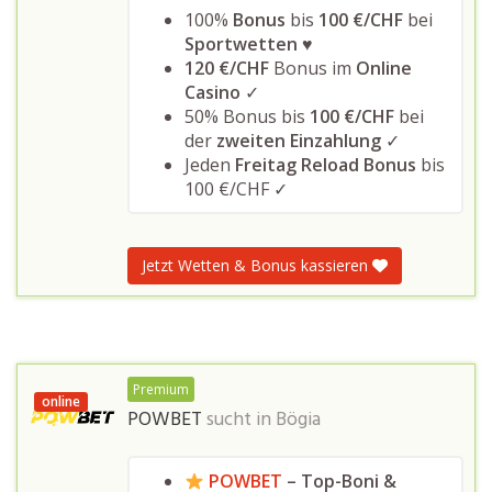
100%
Bonus
bis
100 €/CHF
bei
Sportwetten
♥
120 €/CHF
Bonus im
Online
Casino
✓
50% Bonus bis
100 €/CHF
bei
der
zweiten Einzahlung
✓
Jeden
Freitag Reload Bonus
bis
100 €/CHF ✓
Jetzt Wetten & Bonus kassieren
Premium
online
POWBET
sucht in
Bögia
POWBET
– Top-Boni &