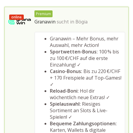
Premium
online
Granawin
sucht in
Bögia
Granawin – Mehr Bonus, mehr
Auswahl, mehr Action!
Sportwetten-Bonus:
100 % bis
zu 100 €/CHF auf die erste
Einzahlung! ✓
Casino-Bonus:
Bis zu 220 €/CHF
+ 170 Freispiele auf Top-Games!
✓
Reload-Boni:
Hol dir
wöchentlich neue Extras! ✓
Spielauswahl:
Riesiges
Sortiment an Slots & Live-
Spielen! ✓
Bequeme Zahlungsoptionen:
Karten, Wallets & digitale