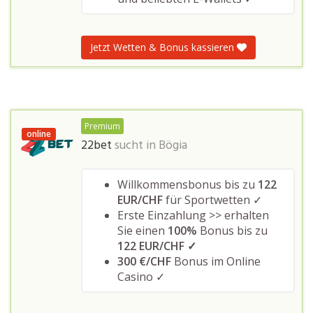
Jetzt Wetten & Bonus kassieren
Premium
online
22bet
sucht in
Bögia
Willkommensbonus bis zu
122
EUR/CHF
für Sportwetten ✓
Erste Einzahlung >> erhalten
Sie einen
100%
Bonus bis zu
122 EUR/CHF ✓
300 €/CHF
Bonus im Online
Casino ✓