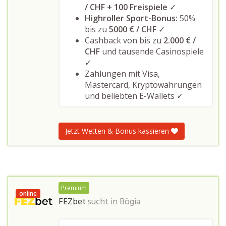
/ CHF + 100 Freispiele
✓
Highroller Sport-Bonus:
50%
bis zu
5000 € / CHF
✓
Cashback von bis zu
2.000 € /
CHF
und tausende Casinospiele
✓
Zahlungen mit Visa,
Mastercard, Kryptowährungen
und beliebten E-Wallets ✓
Jetzt Wetten & Bonus kassieren
Premium
online
FEZbet
sucht in
Bögia