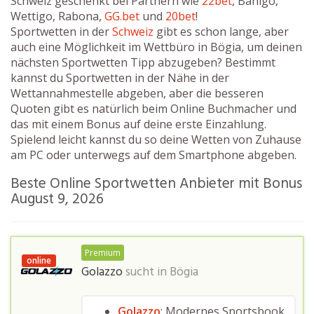
Schweiz geschenkt bei Partnern wie
22bet
, Bahigo,
Wettigo, Rabona,
GG.bet
und
20bet
!
Sportwetten in der
Schweiz
gibt es schon lange, aber
auch eine Möglichkeit im Wettbüro in Bögia, um deinen
nächsten Sportwetten Tipp abzugeben? Bestimmt
kannst du Sportwetten in der Nähe in der
Wettannahmestelle abgeben, aber die besseren
Quoten gibt es natürlich beim Online Buchmacher und
das mit einem Bonus auf deine erste Einzahlung.
Spielend leicht kannst du so deine Wetten von Zuhause
am PC oder unterwegs auf dem Smartphone abgeben.
Beste Online Sportwetten Anbieter mit Bonus
August 9, 2026
Premium
online
Golazzo
sucht in
Bögia
Golazzo
: Modernes Sportsbook