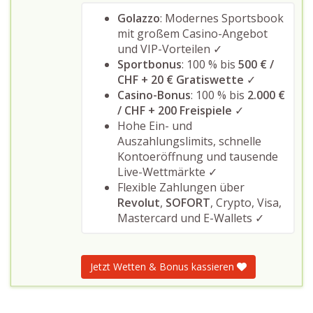
Golazzo
: Modernes Sportsbook
mit großem Casino-Angebot
und VIP-Vorteilen ✓
Sportbonus
: 100 % bis
500 € /
CHF + 20 € Gratiswette
✓
Casino-Bonus
: 100 % bis
2.000 €
/ CHF + 200 Freispiele
✓
Hohe Ein- und
Auszahlungslimits, schnelle
Kontoeröffnung und tausende
Live-Wettmärkte ✓
Flexible Zahlungen über
Revolut
,
SOFORT
, Crypto, Visa,
Mastercard und E-Wallets ✓
Jetzt Wetten & Bonus kassieren