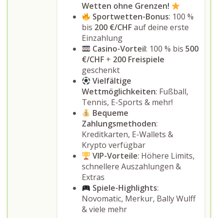
Wetten ohne Grenzen!
Sportwetten-Bonus
: 100 %
bis
200 €/CHF
auf deine erste
Einzahlung
Casino-Vorteil
: 100 % bis
500
€/CHF
+
200 Freispiele
geschenkt
Vielfältige
Wettmöglichkeiten
: Fußball,
Tennis, E-Sports & mehr!
Bequeme
Zahlungsmethoden
:
Kreditkarten, E-Wallets &
Krypto verfügbar
VIP-Vorteile
: Höhere Limits,
schnellere Auszahlungen &
Extras
Spiele-Highlights
:
Novomatic, Merkur, Bally Wulff
& viele mehr