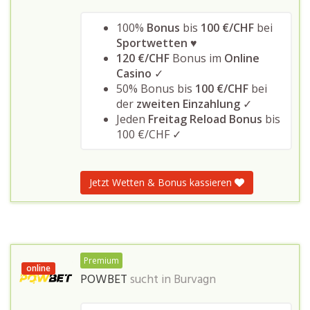
100%
Bonus
bis
100 €/CHF
bei
Sportwetten
♥
120 €/CHF
Bonus im
Online
Casino
✓
50% Bonus bis
100 €/CHF
bei
der
zweiten Einzahlung
✓
Jeden
Freitag Reload Bonus
bis
100 €/CHF ✓
Jetzt Wetten & Bonus kassieren
Premium
online
POWBET
sucht in
Burvagn