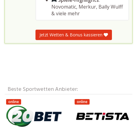
Spiele-Highlights
:
Novomatic, Merkur, Bally Wulff
& viele mehr
Jetzt Wetten & Bonus kassieren
Beste Sportwetten Anbieter:
online
online