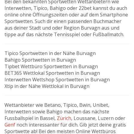
Bei den bekannten Sportwetten Wettanbietern wie
Interwetten, Tipico, Bahigo oder 22bet kannst du auch
online ohne Öffnungszeiten oder auf dem Smartphone
Sportwetten. Such dir einen passenden Buchmacher
aus deiner Stadt und oder Region Burvagn aus und
tippe auf das nächste Tennisspiel oder Fußballmatch.
Tipico Sportwetten in der Nähe Burvagn
Bahigo Sportwetten in Burvagn
Tipbet Wettbüro Sportwetten in Burvagn
BET365 Wettlokal Sportwetten in Burvagn
Interwetten Wettshop Sportwetten in Burvagn
Xtip in der Nähe Wettlokal in Burvagn
Wettanbieter wie Betano, Tipico, Bwin, Unibet,
Interwetten sowie Bahigo machen das nächste
Fussballspiel in Bassel,
Zürich
, Loussane, Luzern oder
Genf
noch interessanter für dich. Gib jetzt deine gratis
Sportwette ab! Bei den meisten Online Wettbüros