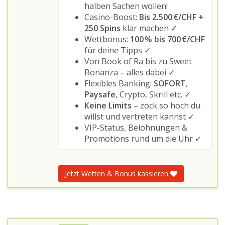
halben Sachen wollen!
Casino-Boost:
Bis 2.500 €/CHF +
250 Spins
klar machen ✓
Wettbonus:
100 % bis 700 €/CHF
für deine Tipps ✓
Von Book of Ra bis zu Sweet
Bonanza – alles dabei ✓
Flexibles Banking:
SOFORT
,
Paysafe
, Crypto, Skrill etc. ✓
Keine Limits
– zock so hoch du
willst und vertreten kannst ✓
VIP-Status, Belohnungen &
Promotions rund um die Uhr ✓
Jetzt Wetten & Bonus kassieren