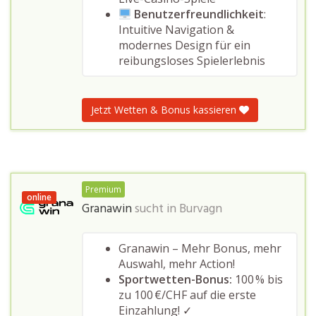
Benutzerfreundlichkeit
:
Intuitive Navigation &
modernes Design für ein
reibungsloses Spielerlebnis
Jetzt Wetten & Bonus kassieren
Premium
online
Granawin
sucht in
Burvagn
Granawin – Mehr Bonus, mehr
Auswahl, mehr Action!
Sportwetten-Bonus:
100 % bis
zu 100 €/CHF auf die erste
Einzahlung! ✓