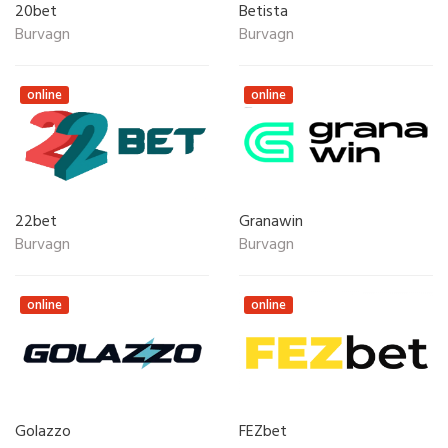
20bet
Betista
Burvagn
Burvagn
online
online
22bet
Granawin
Burvagn
Burvagn
online
online
Golazzo
FEZbet