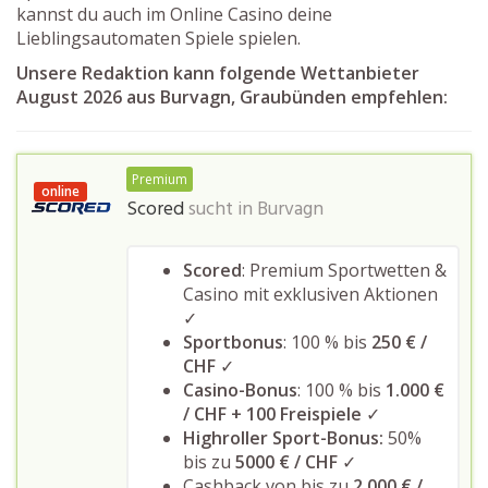
kannst du auch im Online Casino deine
Lieblingsautomaten Spiele spielen.
Unsere Redaktion kann folgende Wettanbieter
August 2026 aus Burvagn, Graubünden empfehlen:
Premium
online
Scored
sucht in
Burvagn
Scored
: Premium Sportwetten &
Casino mit exklusiven Aktionen
✓
Sportbonus
: 100 % bis
250 € /
CHF
✓
Casino-Bonus
: 100 % bis
1.000 €
/ CHF + 100 Freispiele
✓
Highroller Sport-Bonus:
50%
bis zu
5000 € / CHF
✓
Cashback von bis zu
2.000 € /