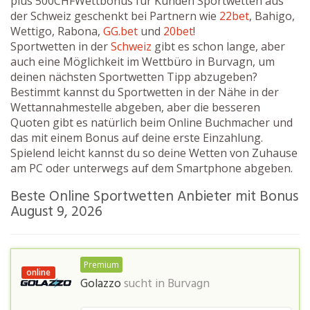
plus 500CHFWettbonus für Kunden Sportwetten aus
der Schweiz geschenkt bei Partnern wie
22bet
, Bahigo,
Wettigo, Rabona,
GG.bet
und
20bet
!
Sportwetten in der
Schweiz
gibt es schon lange, aber
auch eine Möglichkeit im Wettbüro in Burvagn, um
deinen nächsten Sportwetten Tipp abzugeben?
Bestimmt kannst du Sportwetten in der Nähe in der
Wettannahmestelle abgeben, aber die besseren
Quoten gibt es natürlich beim Online Buchmacher und
das mit einem Bonus auf deine erste Einzahlung.
Spielend leicht kannst du so deine Wetten von Zuhause
am PC oder unterwegs auf dem Smartphone abgeben.
Beste Online Sportwetten Anbieter mit Bonus
August 9, 2026
Premium
online
Golazzo
sucht in
Burvagn