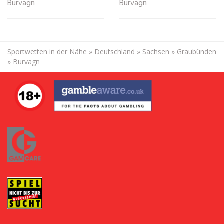
Burvagn
Burvagn
Sportwetten in der Nähe
»
Deutschland
»
Sachsen
»
Graubünden
»
Burvagn