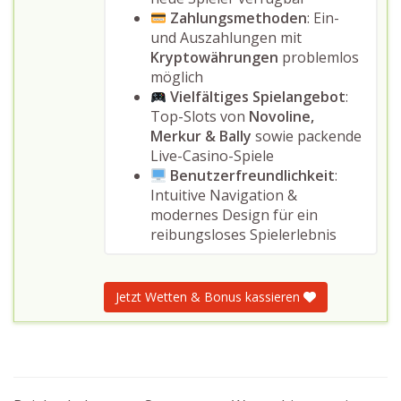
Zahlungsmethoden
: Ein-
und Auszahlungen mit
Kryptowährungen
problemlos
möglich
Vielfältiges Spielangebot
:
Top-Slots von
Novoline,
Merkur & Bally
sowie packende
Live-Casino-Spiele
Benutzerfreundlichkeit
:
Intuitive Navigation &
modernes Design für ein
reibungsloses Spielerlebnis
Jetzt Wetten & Bonus kassieren