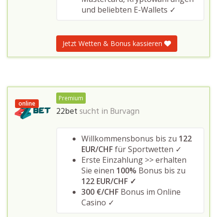
und beliebten E-Wallets ✓
Jetzt Wetten & Bonus kassieren
Premium
online
22bet
sucht in
Burvagn
Willkommensbonus bis zu
122
EUR/CHF
für Sportwetten ✓
Erste Einzahlung >> erhalten
Sie einen
100%
Bonus bis zu
122 EUR/CHF ✓
300 €/CHF
Bonus im Online
Casino ✓