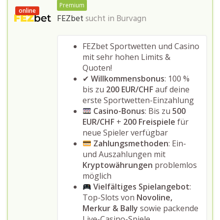
Premium
online
FEZbet
sucht in
Burvagn
FEZbet Sportwetten und Casino
mit sehr hohen Limits &
Quoten!
✔
Willkommensbonus
: 100 %
bis zu
200 EUR/CHF
auf deine
erste Sportwetten-Einzahlung
Casino-Bonus
: Bis zu
500
EUR/CHF
+
200 Freispiele
für
neue Spieler verfügbar
Zahlungsmethoden
: Ein-
und Auszahlungen mit
Kryptowährungen
problemlos
möglich
Vielfältiges Spielangebot
:
Top-Slots von
Novoline,
Merkur & Bally
sowie packende
Live-Casino-Spiele