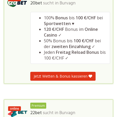
20bet
sucht in
Burvagn
100%
Bonus
bis
100 €/CHF
bei
Sportwetten
♥
120 €/CHF
Bonus im
Online
Casino
✓
50% Bonus bis
100 €/CHF
bei
der
zweiten Einzahlung
✓
Jeden
Freitag Reload Bonus
bis
100 €/CHF ✓
Jetzt Wetten & Bonus kassieren
Premium
online
22bet
sucht in
Burvagn